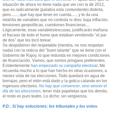
situación de ahora no tiene nada que ver con la de 2012,
que es radicalmente (palabra esta contundente) distinta,
pero......., que hay que tener en cuenta....., y te da una
retahíla de variables que no controla ni dios: baja inflación,
tensiones geopolíticas, cuestiones financieras....
Lógicamente, esas variables/excusas, justificarán mañana
el fracaso de todo el humo que estaban vendiendo "el par
de dos" que les tocó torear.
Se despidieron del respetable (mentira, no nos respetan
nada) con la noticia del "buen talante" que se tiene con el
Gobierno de Rajoy, lo que redunda en mejores condiciones
de financiación. Vamos, que somos pringaos preferentes.
Evidentemente
han empezado su campaña electoral
.
Me
recuerda mucho a lo que han hecho en otras ocasiones, a
meses vista de las elecciones. Todo quedará en agua de
borrajas, pero el mitin está dado y la gotica calando en los
ingenuos electores.
No hay que convencer
,
sino vencer el
día de las elecciones,
tener más papeletas que los demás,
el resto es puro teatro. Lo dicho: sin vergüenza.
P.D.: Sí hay soluciones; los tribunales y los votos.