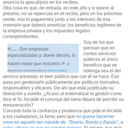
anuncia la apocalipsis en los recibos.
Otra cosa es que, de entrada, en este año y si quiere al
próximo, no se repercuta en el recibo; pero en los próximos
veinte, eso lo pagaremos junto a los intereses de esa
inversión que deberá amortizar, los beneficios legítimos de
la empresa privada y los impuestos legales
correspondientes.
Soy de los que
«...
piensan que en
Son empresas
ciertos servicios
especializadas y, duele decirlo, lo
públicos el único
»
hacen mejor que nosotros
beneficio que se
(E.
obtenga sea el del
Jimenez en una entrevista en
Antena Joven
)
servicio prestado, el bien público que con él se hace. Eso
pasa por gestionarlo públicamente por políticos honrados,
responsables y eficaces. De ahí que está justificado su
liberación y sueldo. ¿Acaso al externalizar la gestión como
dice el Sr. Alcalde el concejal del ramo dejará de percibir su
remuneración?
Concedo toda la confianza y prudencia que pide el Alcalde
a los ciudadanos, la tiene; pero que
no quiera hacerme
creer en aquello tan manido de
"Bueno, Bonito y Barato", a
estas alturas se que no existen gangas.
El mismo, tras más