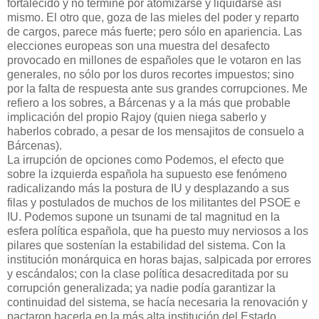
fortalecido y no termine por atomizarse y liquidarse así
mismo. El otro que, goza de las mieles del poder y reparto
de cargos, parece más fuerte; pero sólo en apariencia. Las
elecciones europeas son una muestra del desafecto
provocado en millones de españoles que le votaron en las
generales, no sólo por los duros recortes impuestos; sino
por la falta de respuesta ante sus grandes corrupciones. Me
refiero a los sobres, a Bárcenas y a la más que probable
implicación del propio Rajoy (quien niega saberlo y
haberlos cobrado, a pesar de los mensajitos de consuelo a
Bárcenas).
La irrupción de opciones como Podemos, el efecto que
sobre la izquierda española ha supuesto ese fenómeno
radicalizando más la postura de IU y desplazando a sus
filas y postulados de muchos de los militantes del PSOE e
IU. Podemos supone un tsunami de tal magnitud en la
esfera política española, que ha puesto muy nerviosos a los
pilares que sostenían la estabilidad del sistema. Con la
institución monárquica en horas bajas, salpicada por errores
y escándalos; con la clase política desacreditada por su
corrupción generalizada; ya nadie podía garantizar la
continuidad del sistema, se hacía necesaria la renovación y
pactaron hacerla en la más alta institución del Estado