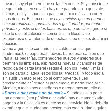
privada, soy el primero que se las reconoce. Soy consciente
de que todo buen servicio hay que pagarlo en lo que vale,
es más, estoy dispuesto a pagar un poco más y no correr
esos riesgos. El tema es que
hay servicios que no pueden
ser externalizados, privatizados o gestionados por manos
privadas y este, el de las basuras, es uno de ellos
. Ignoro si
esto lo dice el catecismo comunista, la filosofía de
izquierdas o el anatema de derechas, creo en eso, de ahí mi
oposición.
Como argumento contrario mi alcalde promete que
tendremos 675 papeleras nuevas, barrederas camión que
irán a las pedanías, contenedores nuevos y mejores que
permiten su limpieza, aspiradoras nuevas y camiones de
recogida de carga lateral (según él son los
"Feten"
, más si
son de carga bilateral estos son la
"Reostia"
) y todo eso al
sin subir un euro el recibo al contribuyente. Pues
precisamente ahí reside el problema que nadie crea al Sr.
Alcalde, a todos nos enseñaron o aprendimos aquello de:
«Duros a diez reales no da nadie»
Si todo esto lo pone
una empresa (sea pública o privada), hay que amortizarlo,
pagarlo y la única vía es el recibo del servicio. No le debería
extrañar que el ciudadano presten más credibilidad a quien