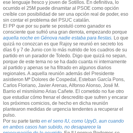
ese lenguaje fresco y joven de Sotillos. En definitiva, lo
ocurrido el 25M puede dinamitar al PSOE como opción
creíble con posibilidad de ser una opción real de poder, eso
sin contar el problema del PSUC catalán.
El PP que por su parte se postuló como ganador es
consciente que sufrió una gran derrota, empezando porque
aquella noche en Génova nadie estaba para fiestas.
Lo que
quizá no conozcan es que Rajoy se reunió en secreto los
días 6 y 7 de Junio con lo más nutrido de los cuadros de su
partido en un parador de Toledo. Digo que quizá no sepan,
porque de este tema no se ha dado cuanta ni internamente
al partido y apenas se ha filtrado en algunos diarios
regionales. A aquella reunión además del Presidente
asistieron Mª Dolores de Cospedal, Esteban García Pons,
Carlos Floriano, Javier Arenas, Alfonso Alonso, José M.
Barrio el mismísimo Arias Cañete. El cometido no fue otro
que estudiar cómo frenar el descredito que sufren y encarar
los próximos comicios, de hecho en dicha reunión
plantearon medidas de urgencia tendentes a recuperar el
pulso.
Por su parte tanto
en el seno IU, como UpyD, aun cuando
en ambos casos han subido, no desaparece la
preocupación de lo ocurrido
. En IU porque Podemos se