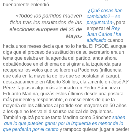
buenamente entendió.
¿Qué cosas han
«Todos los partidos mueven
cambiado? – se
ficha tras los resultados de las
preguntarán-
, para
empezar el
Rey
elecciones europeas del 25 de
Juan Carlos I ha
Mayo»
abdicado
cuando
hacía unos meses decía que no lo haría. El PSOE, aunque
diga que el proceso de sustitución de su secretario era un
tema que estaba en la agenda del partido, anda ahora
debatiéndose en el dilema de si girar a la izquierda para
recuperar los votos que se fueron a Podemos (influencia
que cala en la mayoría de los que se postulan al cargo),
descaradamente en Alberto Sotillos, claramente en José Atº
Pérez Tapias y algo más atenuado en Pedro Sánchez o
Eduardo Madina, quizás estos últimos desde una postura
más prudente y responsable, o conscientes de que la
mayoría de los afiliados al partido son mayores de 50 años
a los que no les va el discurso radical de izquierdas.
También quizá porque tanto Madina como Sánchez
saben
que lo que pueden ganar por la izquierda es menor de lo
que perderán por el centro
y tampoco quieran jugar a perder