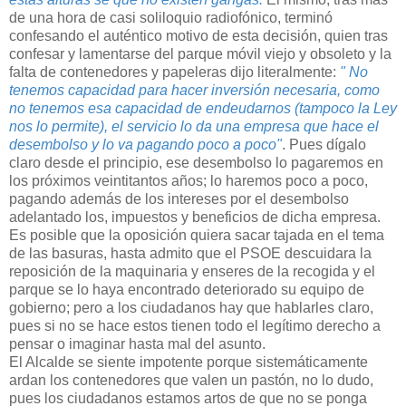
de una hora de casi soliloquio radiofónico, terminó
confesando el auténtico motivo de esta decisión, quien tras
confesar y lamentarse del parque móvil viejo y obsoleto y la
falta de contenedores y papeleras dijo literalmente:
" No
tenemos capacidad para hacer inversión necesaria, como
no tenemos esa capacidad de endeudarnos (tampoco la Ley
nos lo permite), el servicio lo da una empresa que hace el
desembolso y lo va pagando poco a poco"
. Pues dígalo
claro desde el principio, ese desembolso lo pagaremos en
los próximos veintitantos años; lo haremos poco a poco,
pagando además de los intereses por el desembolso
adelantado los, impuestos y beneficios de dicha empresa.
Es posible que la oposición quiera sacar tajada en el tema
de las basuras, hasta admito que el PSOE descuidara la
reposición de la maquinaria y enseres de la recogida y el
parque se lo haya encontrado deteriorado su equipo de
gobierno; pero a los ciudadanos hay que hablarles claro,
pues si no se hace estos tienen todo el legítimo derecho a
pensar o imaginar hasta mal del asunto.
El Alcalde se siente impotente porque sistemáticamente
ardan los contenedores que valen un pastón, no lo dudo,
pues los ciudadanos estamos artos de que no se ponga