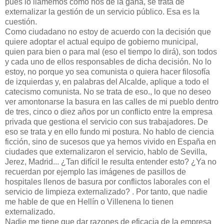
pues lo llamemos como nos dé la gana, se trata de
externalizar la gestión de un servicio público. Esa es la
cuestión.
Como ciudadano no estoy de acuerdo con la decisión que
quiere adoptar el actual equipo de gobierno municipal,
quien para bien o para mal (eso el tiempo lo dirá), son todos
y cada uno de ellos responsables de dicha decisión. No lo
estoy, no porque yo sea comunista o quiera hacer filosofía
de izquierdas y, en palabras del Alcalde, aplique a todo el
catecismo comunista. No se trata de eso., lo que no deseo
ver amontonarse la basura en las calles de mi pueblo dentro
de tres, cinco o diez años por un conflicto entre la empresa
privada que gestiona el servicio con sus trabajadores. De
eso se trata y en ello fundo mi postura. No hablo de ciencia
ficción, sino de sucesos que ya hemos vivido en España en
ciudades que externalizaron el servicio, hablo de Sevilla,
Jerez, Madrid... ¿Tan difícil le resulta entender esto? ¿Ya no
recuerdan por ejemplo las imágenes de pasillos de
hospitales llenos de basura por conflictos laborales con el
servicio de limpieza externalizado? . Por tanto, que nadie
me hable de que en Hellín o Villenena lo tienen
externalizado.
Nadie me tiene que dar razones de eficacia de la empresa