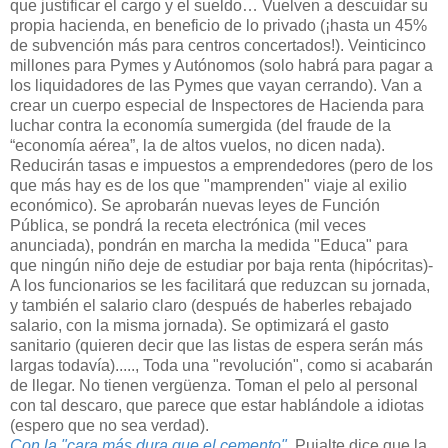
que justificar el cargo y el sueldo… Vuelven a descuidar su
propia hacienda, en beneficio de lo privado (¡hasta un 45%
de subvención más para centros concertados!). Veinticinco
millones para Pymes y Autónomos (solo habrá para pagar a
los liquidadores de las Pymes que vayan cerrando). Van a
crear un cuerpo especial de Inspectores de Hacienda para
luchar contra la economía sumergida (del fraude de la
“economía aérea”, la de altos vuelos, no dicen nada).
Reducirán tasas e impuestos a emprendedores (pero de los
que más hay es de los que "mamprenden" viaje al exilio
económico). Se aprobarán nuevas leyes de Función
Pública, se pondrá la receta electrónica (mil veces
anunciada), pondrán en marcha la medida "Educa" para
que ningún niño deje de estudiar por baja renta (hipócritas)-
A los funcionarios se les facilitará que reduzcan su jornada,
y también el salario claro (después de haberles rebajado
salario, con la misma jornada). Se optimizará el gasto
sanitario (quieren decir que las listas de espera serán más
largas todavía)....., Toda una "revolución", como si acabarán
de llegar. No tienen vergüenza. Toman el pelo al personal
con tal descaro, que parece que estar hablándole a idiotas
(espero que no sea verdad).
Con la "cara más dura que el cemento"
, Pujalte dice que la