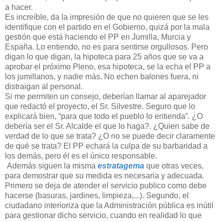
a hacer.
Es increíble, da la impresión de que no quieren que se les
identifique con el partido en el Gobierno, quizá por la mala
gestión que está haciendo el PP en Jumilla, Murcia y
España. Lo entiendo, no es para sentirse orgullosos. Pero
digan lo que digan, la hipoteca para 25 años que se va a
aprobar el próximo Pleno, esa hipoteca, se la echa el PP a
los jumillanos, y nadie más. No echen balones fuera, ni
distraigan al personal.
Si me permiten un consejo, deberían llamar al aparejador
que redactó el proyecto, el Sr. Silvestre. Seguro que lo
explicará bien, “para que todo el pueblo lo entienda”. ¿O
debería ser el Sr. Alcalde el que lo haga?. ¿Quien sabe de
verdad de lo que se trata? ¿O no se puede decir claramente
de qué se trata? El PP echará la culpa de su barbaridad a
los demás, pero él es el único responsable.
Además siguen la misma
estratagema
que otras veces,
para demostrar que su medida es necesaria y adecuada.
Primero se deja de atender el servicio publico como debe
hacerse (basuras, jardines, limpieza,...). Segundo, el
ciudadano interioriza que la Administración pública es inútil
para gestionar dicho servicio, cuando en realidad lo que