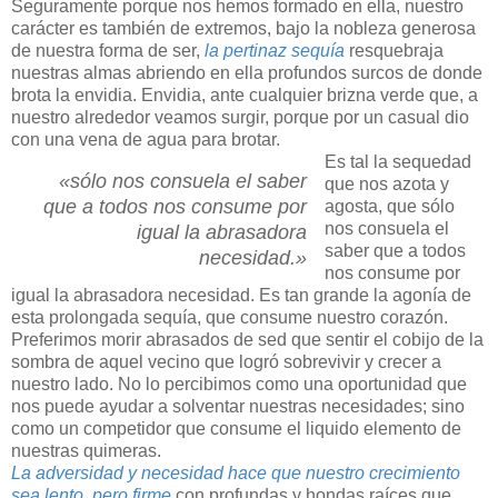
Seguramente porque nos hemos formado en ella, nuestro
carácter es también de extremos, bajo la nobleza generosa
de nuestra forma de ser,
la pertinaz sequía
resquebraja
nuestras almas abriendo en ella profundos surcos de donde
brota la envidia. Envidia, ante cualquier brizna verde que, a
nuestro alrededor veamos surgir, porque por un casual dio
con una vena de agua para brotar.
Es tal la sequedad
«sólo nos consuela el saber
que nos azota y
que a todos nos consume por
agosta, que sólo
nos consuela el
igual la abrasadora
saber que a todos
necesidad.»
nos consume por
igual la abrasadora necesidad. Es tan grande la agonía de
esta prolongada sequía, que consume nuestro corazón.
Preferimos morir abrasados de sed que sentir el cobijo de la
sombra de aquel vecino que logró sobrevivir y crecer a
nuestro lado. No lo percibimos como una oportunidad que
nos puede ayudar a solventar nuestras necesidades; sino
como un competidor que consume el liquido elemento de
nuestras quimeras.
La adversidad y necesidad hace que nuestro crecimiento
sea lento, pero firme
con profundas y hondas raíces que