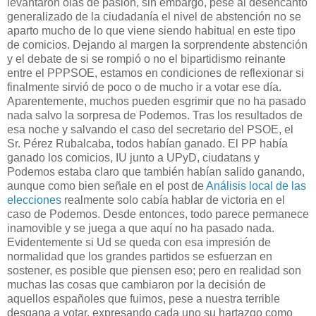
levantaron olas de pasión, sin embargo, pese al desencanto
generalizado de la ciudadanía el nivel de abstención no se
aparto mucho de lo que viene siendo habitual en este tipo
de comicios. Dejando al margen la sorprendente abstención
y el debate de si se rompió o no el bipartidismo reinante
entre el PPPSOE, estamos en condiciones de reflexionar si
finalmente sirvió de poco o de mucho ir a votar ese día.
Aparentemente, muchos pueden esgrimir que no ha pasado
nada salvo la sorpresa de Podemos. Tras los resultados de
esa noche y salvando el caso del secretario del PSOE, el
Sr. Pérez Rubalcaba, todos habían ganado. El PP había
ganado los comicios, IU junto a UPyD, ciudatans y
Podemos estaba claro que también habían salido ganando,
aunque como bien señale en el post de
Análisis local de las
elecciones
realmente solo cabía hablar de victoria en el
caso de Podemos. Desde entonces, todo parece permanece
inamovible y se juega a que aquí no ha pasado nada.
Evidentemente si Ud se queda con esa impresión de
normalidad que los grandes partidos se esfuerzan en
sostener, es posible que piensen eso; pero en realidad son
muchas las cosas que cambiaron por la decisión de
aquellos españoles que fuimos, pese a nuestra terrible
desgana a votar, expresando cada uno su hartazgo como