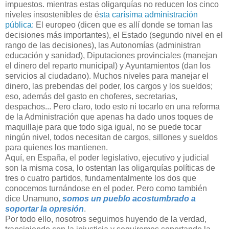
impuestos. mientras estas oligarquías no reducen los cinco
niveles insostenibles de é
sta carísima administración
pública:
El europeo (dicen que es allí donde se toman las
decisiones más importantes), el Estado (segundo nivel en el
rango de las decisiones), las Autonomías (administran
educación y sanidad), Diputaciones provinciales (manejan
el dinero del reparto municipal) y Ayuntamientos (dan los
servicios al ciudadano). Muchos niveles para manejar el
dinero, las prebendas del poder, los cargos y los sueldos;
eso, además del gasto en choferes, secretarias,
despachos... Pero claro, todo esto ni tocarlo en una reforma
de la Administración que apenas ha dado unos toques de
maquillaje para que todo siga igual, no se puede tocar
ningún nivel, todos necesitan de cargos, sillones y sueldos
para quienes los mantienen.
Aquí, en España, el poder legislativo, ejecutivo y judicial
son la misma cosa, lo ostentan las oligarquías políticas de
tres o cuatro partidos, fundamentalmente los dos que
conocemos turnándose en el poder. Pero como también
dice Unamuno,
somos un pueblo acostumbrado a
soportar la opresión
.
Por todo ello, nosotros seguimos huyendo de la verdad,