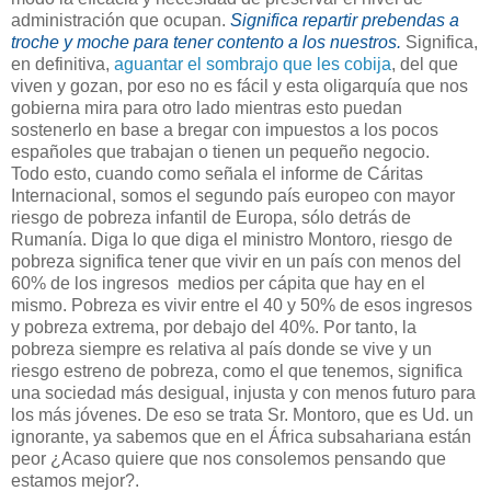
administración que ocupan.
Significa repartir prebendas a
troche y moche para tener contento a los nuestros.
Significa,
en definitiva,
aguantar el sombrajo que les cobija
, del que
viven y gozan, por eso no es fácil y esta oligarquía que nos
gobierna mira para otro lado mientras esto puedan
sostenerlo en base a bregar con impuestos a los pocos
españoles que trabajan o tienen un pequeño negocio.
Todo esto, cuando como señala el informe de Cáritas
Internacional, somos el segundo país europeo con mayor
riesgo de pobreza infantil de Europa, sólo detrás de
Rumanía. Diga lo que diga el ministro Montoro, riesgo de
pobreza significa tener que vivir en un país con menos del
60% de los ingresos medios per cápita que hay en el
mismo. Pobreza es vivir entre el 40 y 50% de esos ingresos
y pobreza extrema, por debajo del 40%. Por tanto, la
pobreza siempre es relativa al país donde se vive y un
riesgo estreno de pobreza, como el que tenemos, significa
una sociedad más desigual, injusta y con menos futuro para
los más jóvenes. De eso se trata Sr. Montoro, que es Ud. un
ignorante, ya sabemos que en el África subsahariana están
peor ¿Acaso quiere que nos consolemos pensando que
estamos mejor?.