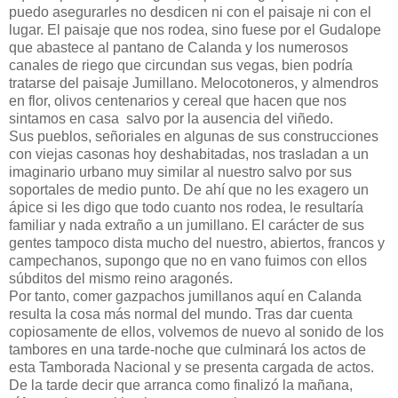
puedo asegurarles no desdicen ni con el paisaje ni con el
lugar. El paisaje que nos rodea, sino fuese por el Gudalope
que abastece al pantano de Calanda y los numerosos
canales de riego que circundan sus vegas, bien podría
tratarse del paisaje Jumillano. Melocotoneros, y almendros
en flor, olivos centenarios y cereal que hacen que nos
sintamos en casa salvo por la ausencia del viñedo.
Sus pueblos, señoriales en algunas de sus construcciones
con viejas casonas hoy deshabitadas, nos trasladan a un
imaginario urbano muy similar al nuestro salvo por sus
soportales de medio punto. De ahí que no les exagero un
ápice si les digo que todo cuanto nos rodea, le resultaría
familiar y nada extraño a un jumillano. El carácter de sus
gentes tampoco dista mucho del nuestro, abiertos, francos y
campechanos, supongo que no en vano fuimos con ellos
súbditos del mismo reino aragonés.
Por tanto, comer gazpachos jumillanos aquí en Calanda
resulta la cosa más normal del mundo. Tras dar cuenta
copiosamente de ellos, volvemos de nuevo al sonido de los
tambores en una tarde-noche que culminará los actos de
esta Tamborada Nacional y se presenta cargada de actos.
De la tarde decir que arranca como finalizó la mañana,