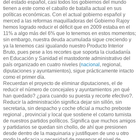
del estado español, casi todos los gobiernos del mundo
tienen a este como el caballo de batalla actual en sus
políticas económicas. Con el actual gobierno español y
merced a las reformas maquilladoras del Gobierno Rajoy
hemos logrado reducir el déficit que en 2009 estaba en el
11% a algo más del 6% que lo tenemos en estos momentos;
sin embargo, nuestra deuda acumulada sigue creciendo y
ya la tenemos casi igualando nuestro Producto Interior
Bruto, pues pese a los recortes que soporta la ciudadanía
en Educación y Sanidad el mastodonte administrativo del
país organizado en cuatro niveles (
nacional
, regional,
diputaciones y ayuntamientos), sigue prácticamente intacto
como el primer día.
Recuerdan el proyecto de eliminar diputaciones, el de
reducir el número de concejales y ayuntamientos ¡en qué
han quedado? ¿para cuando su puesta y recorte efectivo?.
Reducir la administración significa dejar sin sillón, sin
secretaria, sin despacho y coche oficial a mucho preboste
regional , provincial y local que sostiene el cotarro turnista
de nuestros partidos políticos. Significa que muchos amigos
y partidarios se quedan sin chollo, de ahí que presionen
desde dentro de la maquinaria y justifiquen de uno u otro
modo la eficacia y necesidad de preservar el nivel de