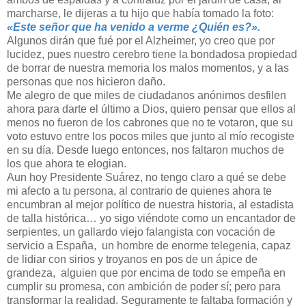
marcharse, le dijeras a tu hijo que había tomado la foto:
«Este señor que ha venido a verme ¿Quién es?».
Algunos dirán que fué por el Alzheimer, yo creo que por
lucidez, pues nuestro cerebro tiene la bondadosa propiedad
de borrar de nuestra memoria los malos momentos, y a las
personas que nos hicieron daño.
Me alegro de que miles de ciudadanos anónimos desfilen
ahora para darte el último a Dios, quiero pensar que ellos al
menos no fueron de los cabrones que no te votaron, que su
voto estuvo entre los pocos miles que junto al mío recogiste
en su día. Desde luego entonces, nos faltaron muchos de
los que ahora te elogian.
Aun hoy Presidente Suárez, no tengo claro a qué se debe
mi afecto a tu persona, al contrario de quienes ahora te
encumbran al mejor político de nuestra historia, al estadista
de talla histórica… yo sigo viéndote como un encantador de
serpientes, un gallardo viejo falangista con vocación de
servicio a España, un hombre de enorme telegenia, capaz
de lidiar con sirios y troyanos en pos de un ápice de
grandeza, alguien que por encima de todo se empeña en
cumplir su promesa, con ambición de poder sí; pero para
transformar la realidad. Seguramente te faltaba formación y