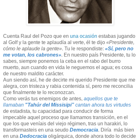
Cuenta Raul del Pozo que en
una ocasión
estabas jugando
al Golf y la gente te aplaudía al verte, él te dijo
«Presidente,
cómo le aplaude la gente»
. Tu le respondiste:
«Sí, pero no
me votan, los cabrones»
. En nuestro país Presidente, tu lo
sabes, siempre ponemos la ceba en el rabo del burro
muerto, aun cuando en vida le neguemos el agua; es cosa
de nuestro maldito carácter.
Aun siendo así, he de decirte mi querido Presidente que me
alegra, con tristeza y rabia contenida sí, pero me reconcilia
que finalmente te lo reconozcan.
Como verás tus enemigos de antes,
aquellos que te
llamaban
"Tahúr del Missisipi”
cantan ahora tus virtudes
de estadista, tu capacidad para conducir de forma
impecable aquel proceso que llamamos transición, en el
que los que veníais del viejo régimen, tras un harakiri, lo
transformasteis en una seudo
Democracia
. Diría más bien
en una
Dedocracia
oligárquica, donde ahora todo lo decide