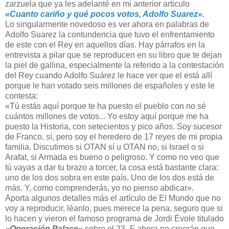
zarzuela que ya les adelanté en mi anterior articulo
«Cuanto cariño y qué pocos votos, Adolfo Suarez».
Lo singularmente novedoso es ver ahora en palabras de
Adolfo Suarez la contundencia que tuvo el enfrentamiento
de este con el Rey en aquellos días. Hay párrafos en la
entrevista a pilar que se reproducen en su libro que te dejan
la piel de gallina, especialmente la referido a la contestación
del Rey cuando Adolfo Suárez le hace ver que el está allí
porque le han votado seis millones de españoles y este le
contesta:
«Tú estás aquí porque te ha puesto el pueblo con no sé
cuántos millones de votos... Yo estoy aquí porque me ha
puesto la Historia, con setecientos y pico años. Soy sucesor
de Franco, sí, pero soy el heredero de 17 reyes de mi propia
familia. Discutimos si OTAN sí u OTAN no, si Israel o si
Arafat, si Armada es bueno o peligroso. Y como no veo que
tú vayas a dar tu brazo a torcer, la cosa está bastante clara:
uno de los dos sobra en este país. Uno de los dos está de
más. Y, como comprenderás, yo no pienso abdicar».
Aporta algunos detalles más el artículo de El Mundo que no
voy a reproducir, léanlo, pues merece la pena, seguro que si
lo hacen y vieron el famoso programa de Jordi Évole titulado
«Operación Palace»
sobre el 23_F ahora no creerán que