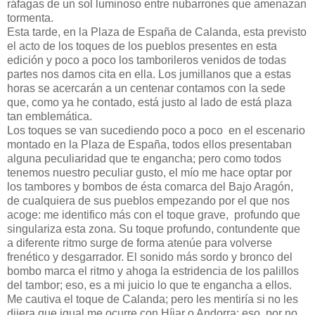
ráfagas de un sol luminoso entre nubarrones que amenazan
tormenta.
Esta tarde, en la Plaza de España de Calanda, esta previsto
el acto de los toques de los pueblos presentes en esta
edición y poco a poco los tamborileros venidos de todas
partes nos damos cita en ella. Los jumillanos que a estas
horas se acercarán a un centenar contamos con la sede
que, como ya he contado, está justo al lado de está plaza
tan emblemática.
Los toques se van sucediendo poco a poco en el escenario
montado en la Plaza de España, todos ellos presentaban
alguna peculiaridad que te engancha; pero como todos
tenemos nuestro peculiar gusto, el mío me hace optar por
los tambores y bombos de ésta comarca del Bajo Aragón,
de cualquiera de sus pueblos empezando por el que nos
acoge: me identifico más con el toque grave, profundo que
singulariza esta zona. Su toque profundo, contundente que
a diferente ritmo surge de forma atenúe para volverse
frenético y desgarrador. El sonido más sordo y bronco del
bombo marca el ritmo y ahoga la estridencia de los palillos
del tambor; eso, es a mi juicio lo que te engancha a ellos.
Me cautiva el toque de Calanda; pero les mentiría si no les
dijera que igual me ocurre con Híjar o Andorra; eso, por no