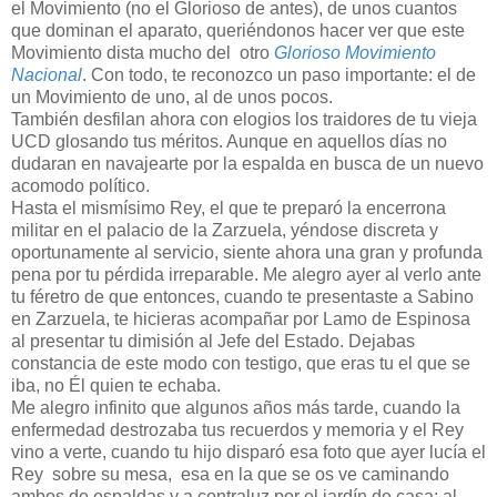
el Movimiento (no el Glorioso de antes), de unos cuantos
que dominan el aparato, queriéndonos hacer ver que este
Movimiento dista mucho del otro
Glorioso Movimiento
Nacional
. Con todo, te reconozco un paso importante: el de
un Movimiento de uno, al de unos pocos.
También desfilan ahora con elogios los traidores de tu vieja
UCD glosando tus méritos. Aunque en aquellos días no
dudaran en navajearte por la espalda en busca de un nuevo
acomodo político.
Hasta el mismísimo Rey, el que te preparó la encerrona
militar en el palacio de la Zarzuela, yéndose discreta y
oportunamente al servicio, siente ahora una gran y profunda
pena por tu pérdida irreparable. Me alegro ayer al verlo ante
tu féretro de que entonces, cuando te presentaste a Sabino
en Zarzuela, te hicieras acompañar por Lamo de Espinosa
al presentar tu dimisión al Jefe del Estado. Dejabas
constancia de este modo con testigo, que eras tu el que se
iba, no Él quien te echaba.
Me alegro infinito que algunos años más tarde, cuando la
enfermedad destrozaba tus recuerdos y memoria y el Rey
vino a verte, cuando tu hijo disparó esa foto que ayer lucía el
Rey sobre su mesa, esa en la que se os ve caminando
ambos de espaldas y a contraluz por el jardín de casa; al