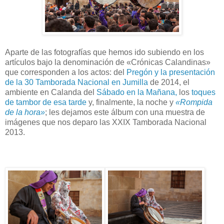
Aparte de las fotografías que hemos ido subiendo en los
artículos bajo la denominación de «Crónicas Calandinas»
que corresponden a los actos: del
Pregón y la presentación
de la 30 Tamborada Nacional en Jumilla
de 2014, el
ambiente en Calanda del
Sábado en la Mañana,
los
toques
de tambor de esa tarde
y, finalmente, la noche y
«Rompida
de la hora»
; les dejamos este álbum con una muestra de
imágenes que nos deparo las XXIX Tamborada Nacional
2013.