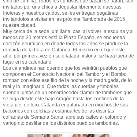
vino de Jumilla. Todos los curiosos que pasan se paran, son
invitados por una chica a degustar libremente nuestras
frioleras y nuestros caldos, se les entregan pegatinas
invitándolos a visitar en las próxima Tamborada de 2015
nuestra ciudad.
Muy cerca de la sede jumillana, casi al volver la esquina y a
menos de 20 metros está la Plaza España, se encuentra
corazón neuráljico en donde todos los años se produce la
rompida de la hora de Calanda. El mismo en el que este
año, por primera vez en su dilatada historia, se hará fuera de
lugar en su calendario.
Los calandinos han querido que los veintiún pueblos que
componen el Consorcio Nacional del Tambor y el Bombo
rompan con ellos ese filo de la noche y la madrugada, de lo
real y lo imaginario. Que todas las cuerdas y timbales
suenen juntas en un ensordecedor clamor de tambores que
se oiga desde este bajo Aragón hasta los confines de la
vieja piel de toro. Calanda engalanada en muchos de sus
balcones con colchas y estandartes de las distintas
cofradías de Semana Santa, abre sus calles al colorido y
variopinto desfilar de los distintos pueblos tamboriles.