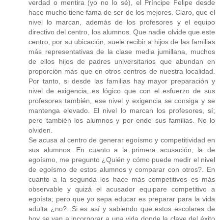
verdad o mentira (yo no lo sé), el Príncipe Felipe desde
hace mucho tiene fama de ser de los mejores. Claro, que el
nivel lo marcan, además de los profesores y el equipo
directivo del centro, los alumnos. Que nadie olvide que este
centro, por su ubicación, suele recibir a hijos de las familias
más representativas de la clase media jumillana, muchos
de ellos hijos de padres universitarios que abundan en
proporción más que en otros centros de nuestra localidad.
Por tanto, si desde las familias hay mayor preparación y
nivel de exigencia, es lógico que con el esfuerzo de sus
profesores también, ese nivel y exigencia se consiga y se
mantenga elevado. El nivel lo marcan los profesores, sí;
pero también los alumnos y por ende sus familias. No lo
olviden.
Se acusa al centro de generar egoísmo y competitividad en
sus alumnos. En cuanto a la primera acusación, la de
egoísmo, me pregunto ¿Quién y cómo puede medir el nivel
de egoísmo de estos alumnos y comparar con otros?. En
cuanto a la segunda los hace más competitivos es más
observable y quizá el acusador equipare competitivo a
egoísta; pero que yo sepa educar es preparar para la vida
adulta ¿no?. Si es así y sabiendo que estos escolares de
hoy se van a incorporar a una vida donde la clave del éxito