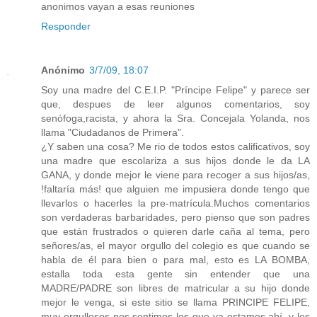
anonimos vayan a esas reuniones
Responder
Anónimo
3/7/09, 18:07
Soy una madre del C.E.I.P. "Príncipe Felipe" y parece ser
que, despues de leer algunos comentarios, soy
senófoga,racista, y ahora la Sra. Concejala Yolanda, nos
llama "Ciudadanos de Primera".
¿Y saben una cosa? Me rio de todos estos calificativos, soy
una madre que escolariza a sus hijos donde le da LA
GANA, y donde mejor le viene para recoger a sus hijos/as,
!faltaría más! que alguien me impusiera donde tengo que
llevarlos o hacerles la pre-matrícula.Muchos comentarios
son verdaderas barbaridades, pero pienso que son padres
que están frustrados o quieren darle caña al tema, pero
señores/as, el mayor orgullo del colegio es que cuando se
habla de él para bien o para mal, esto es LA BOMBA,
estalla toda esta gente sin entender que una
MADRE/PADRE son libres de matricular a su hijo donde
mejor le venga, si este sitio se llama PRINCIPE FELIPE,
muy orgullosos nos sentimos los que ya estamos ahí, y les