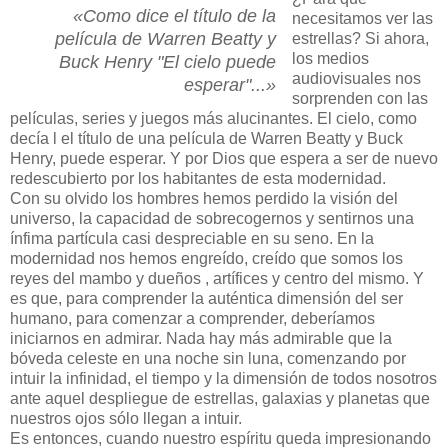
«Como dice el título de la
necesitamos ver las
película de Warren Beatty y
estrellas? Si ahora,
los medios
Buck Henry "El cielo puede
audiovisuales nos
esperar"...»
sorprenden con las
películas, series y juegos más alucinantes. El cielo, como
decía l el título de una película de Warren Beatty y Buck
Henry, puede esperar. Y por Dios que espera a ser de nuevo
redescubierto por los habitantes de esta modernidad.
Con su olvido los hombres hemos perdido la visión del
universo, la capacidad de sobrecogernos y sentirnos una
ínfima partícula casi despreciable en su seno. En la
modernidad nos hemos engreído, creído que somos los
reyes del mambo y dueños , artífices y centro del mismo. Y
es que, para comprender la auténtica dimensión del ser
humano, para comenzar a comprender, deberíamos
iniciarnos en admirar. Nada hay más admirable que la
bóveda celeste en una noche sin luna, comenzando por
intuir la infinidad, el tiempo y la dimensión de todos nosotros
ante aquel despliegue de estrellas, galaxias y planetas que
nuestros ojos sólo llegan a intuir.
Es entonces, cuando nuestro espíritu queda impresionando