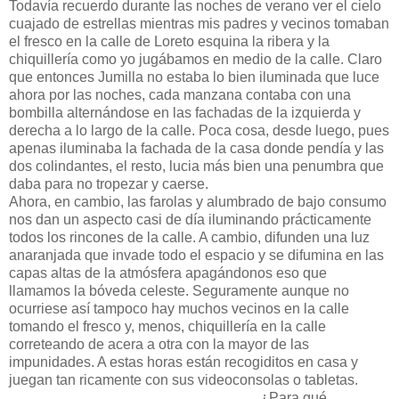
Todavía recuerdo durante las noches de verano ver el cielo
cuajado de estrellas mientras mis padres y vecinos tomaban
el fresco en la calle de Loreto esquina la ribera y la
chiquillería como yo jugábamos en medio de la calle. Claro
que entonces Jumilla no estaba lo bien iluminada que luce
ahora por las noches, cada manzana contaba con una
bombilla alternándose en las fachadas de la izquierda y
derecha a lo largo de la calle. Poca cosa, desde luego, pues
apenas iluminaba la fachada de la casa donde pendía y las
dos colindantes, el resto, lucia más bien una penumbra que
daba para no tropezar y caerse.
Ahora, en cambio, las farolas y alumbrado de bajo consumo
nos dan un aspecto casi de día iluminando prácticamente
todos los rincones de la calle. A cambio, difunden una luz
anaranjada que invade todo el espacio y se difumina en las
capas altas de la atmósfera apagándonos eso que
llamamos la bóveda celeste. Seguramente aunque no
ocurriese así tampoco hay muchos vecinos en la calle
tomando el fresco y, menos, chiquillería en la calle
correteando de acera a otra con la mayor de las
impunidades. A estas horas están recogiditos en casa y
juegan tan ricamente con sus videoconsolas o tabletas.
¿Para qué