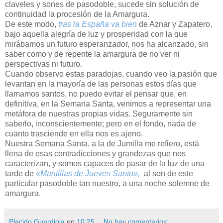
claveles y sones de pasodoble, sucede sin solución de
continuidad la procesión de la Amargura.
De este modo,
tras la España va bien
de Aznar y Zapatero,
bajo aquella alegría de luz y prosperidad con la que
mirábamos un futuro esperanzador, nos ha alcanzado, sin
saber como y de repente la amargura de no ver ni
perspectivas ni futuro.
Cuando observo estas paradojas, cuando veo la pasión que
levantan en la mayoría de las personas estos días que
llamamos santos, no puedo evitar el pensar que, en
definitiva, en la Semana Santa, venimos a representar una
metáfora de nuestras propias vidas. Seguramente sin
saberlo, inconscientemente; pero en el fondo, nada de
cuanto trasciende en ella nos es ajeno.
Nuestra Semana Santa, a la de Jumilla me refiero, está
llena de esas contradicciones y grandezas que nos
caracterizan, y somos capaces de pasar de la luz de una
tarde de
«Mantillas de Jueves Santo»,
al son de este
particular pasodoble tan nuestro, a una noche solemne de
amargura.
Placido Guardiola
en
10:25
No hay comentarios: