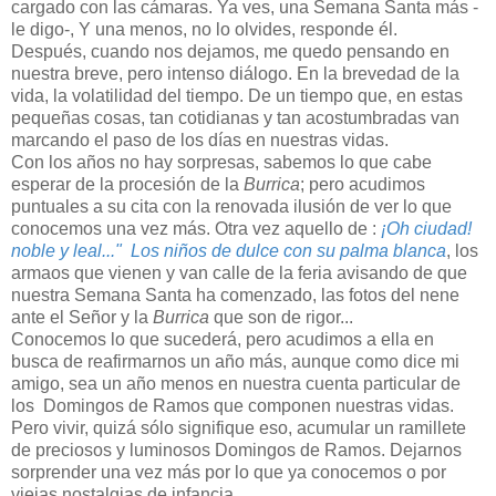
cargado con las cámaras. Ya ves, una Semana Santa más -
le digo-, Y una menos, no lo olvides, responde él.
Después, cuando nos dejamos, me quedo pensando en
nuestra breve, pero intenso diálogo. En la brevedad de la
vida, la volatilidad del tiempo. De un tiempo que, en estas
pequeñas cosas, tan cotidianas y tan acostumbradas van
marcando el paso de los días en nuestras vidas.
Con los años no hay sorpresas, sabemos lo que cabe
esperar de la procesión de la
Burrica
; pero acudimos
puntuales a su cita con la renovada ilusión de ver lo que
conocemos una vez más. Otra vez aquello de :
¡Oh ciudad!
noble y leal..." Los niños de dulce con su palma blanca
, los
armaos que vienen y van calle de la feria avisando de que
nuestra Semana Santa ha comenzado, las fotos del nene
ante el Señor y la
Burrica
que son de rigor...
Conocemos lo que sucederá, pero acudimos a ella en
busca de reafirmarnos un año más, aunque como dice mi
amigo, sea un año menos en nuestra cuenta particular de
los Domingos de Ramos que componen nuestras vidas.
Pero vivir, quizá sólo signifique eso, acumular un ramillete
de preciosos y luminosos Domingos de Ramos. Dejarnos
sorprender una vez más por lo que ya conocemos o por
viejas nostalgias de infancia.