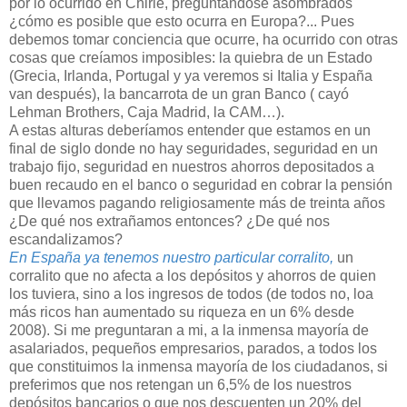
por lo ocurrido en Chirle, preguntándose asombrados
¿cómo es posible que esto ocurra en Europa?... Pues
debemos tomar conciencia que ocurre, ha ocurrido con otras
cosas que creíamos imposibles: la quiebra de un Estado
(Grecia, Irlanda, Portugal y ya veremos si Italia y España
van después), la bancarrota de un gran Banco ( cayó
Lehman Brothers, Caja Madrid, la CAM…).
A estas alturas deberíamos entender que estamos en un
final de siglo donde no hay seguridades, seguridad en un
trabajo fijo, seguridad en nuestros ahorros depositados a
buen recaudo en el banco o seguridad en cobrar la pensión
que llevamos pagando religiosamente más de treinta años
¿De qué nos extrañamos entonces? ¿De qué nos
escandalizamos?
En España ya tenemos nuestro particular corralito,
un
corralito que no afecta a los depósitos y ahorros de quien
los tuviera, sino a los ingresos de todos (de todos no, loa
más ricos han aumentado su riqueza en un 6% desde
2008). Si me preguntaran a mi, a la inmensa mayoría de
asalariados, pequeños empresarios, parados, a todos los
que constituimos la inmensa mayoría de los ciudadanos, si
preferimos que nos retengan un 6,5% de los nuestros
depósitos bancarios o que nos descuenten un 20% del