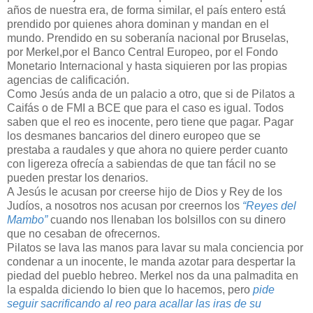
años de nuestra era, de forma similar, el país entero está
prendido por quienes ahora dominan y mandan en el
mundo. Prendido en su soberanía nacional por Bruselas,
por Merkel,por el Banco Central Europeo, por el Fondo
Monetario Internacional y hasta siquieren por las propias
agencias de calificación.
Como Jesús anda de un palacio a otro, que si de Pilatos a
Caifás o de FMI a BCE que para el caso es igual. Todos
saben que el reo es inocente, pero tiene que pagar. Pagar
los desmanes bancarios del dinero europeo que se
prestaba a raudales y que ahora no quiere perder cuanto
con ligereza ofrecía a sabiendas de que tan fácil no se
pueden prestar los denarios.
A Jesús le acusan por creerse hijo de Dios y Rey de los
Judíos, a nosotros nos acusan por creernos los
“Reyes del
Mambo”
cuando nos llenaban los bolsillos con su dinero
que no cesaban de ofrecernos.
Pilatos se lava las manos para lavar su mala conciencia por
condenar a un inocente, le manda azotar para despertar la
piedad del pueblo hebreo. Merkel nos da una palmadita en
la espalda diciendo lo bien que lo hacemos, pero
pide
seguir sacrificando al reo para acallar las iras de su