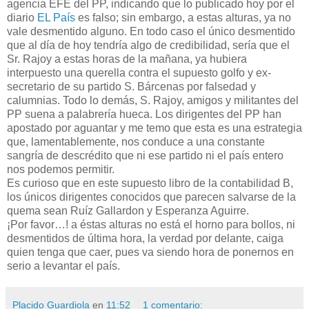
agencia EFE del PP, indicando que lo publicado hoy por el
diario
EL País
es falso; sin embargo, a estas alturas, ya no
vale desmentido alguno. En todo caso el único desmentido
que al día de hoy tendría algo de credibilidad, sería que el
Sr. Rajoy a estas horas de la mañana, ya hubiera
interpuesto una querella contra el supuesto golfo y ex-
secretario de su partido S. Bárcenas por falsedad y
calumnias. Todo lo demás, S. Rajoy, amigos y militantes del
PP suena a palabrería hueca. Los dirigentes del PP han
apostado por aguantar y me temo que esta es una estrategia
que, lamentablemente, nos conduce a una constante
sangría de descrédito que ni ese partido ni el país entero
nos podemos permitir.
Es curioso que en este supuesto libro de la contabilidad B,
los únicos dirigentes conocidos que parecen salvarse de la
quema sean Ruíz Gallardon y Esperanza Aguirre.
¡Por favor…! a éstas alturas no está el horno para bollos, ni
desmentidos de última hora, la verdad por delante, caiga
quien tenga que caer, pues va siendo hora de ponernos en
serio a levantar el país.
Placido Guardiola
en
11:52
1 comentario: