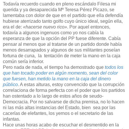
Todavía recuerdo cuando en pleno escándalo Filesa mi
querida y ya desaparecida Mª Teresa Pérez Picazo, se
lamentaba con dolor de que en el partido que ella defendía
hubiese aterrizado tanto golfo cuyo único ideal, según ella,
era el de:
«hacerse nuevo rico»
. Por aquel entonces,
todavía a algunos ingenuos como yo nos cabía la
esperanza de que la opción del PP fuese diferente. Cabía
pensar al menos que al tratarse de un partido donde había
menos desarrapados y algunos de sus militantes poseían
fortuna de cuna, la tentación de meter la mano en la caja
común sería inferior.
Pero nada de nada, el tiempo ha demostrado que
todos los
que han tocado poder en algún momento, sean del color
que fuesen, han metido la mano en la caja del dinero
público
. A estas alturas, estoy convencido que la corrupción
correlaciona de forma perfecta con el poder que los partidos
han ostentado a lo largo de estos años de seudo-
Democracia. Por no salvarse de dicha premisa, no lo hacen
ni las más altas instancias del Estado, bien sea por las
cacerías de elefantes, los yernos o el secretario de las
infantas.
Hace unas horas acabo de escuchar el desmentido en la