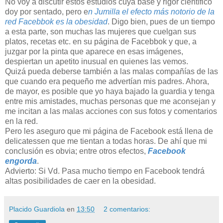
No voy a discutir estos estudios cuya base y rigor científico
doy por sentado, pero e
n Jumilla el efecto más notorio de la
red Facebbok es la obesidad
. Digo bien, pues de un tiempo
a esta parte, son muchas las mujeres que cuelgan sus
platos, recetas etc. en su página de Facebbok y que, a
juzgar por la pinta que aparece en esas imágenes,
despiertan un apetito inusual en quienes las vemos.
Quizá pueda deberse también a las malas compañías de las
que cuando era pequeño me advertían mis padres. Ahora,
de mayor, es posible que yo haya bajado la guardia y tenga
entre mis amistades, muchas personas que me aconsejan y
me incitan a las malas acciones con sus fotos y comentarios
en la red.
Pero les aseguro que mi página de Facebook está llena de
delicatessen que me tientan a todas horas. De ahí que mi
conclusión es obvia; entre otros efectos,
Facebook
engorda
.
Advierto: Si Vd. Pasa mucho tiempo en Facebook tendrá
altas posibilidades de caer en la obesidad.
Placido Guardiola
en
13:50
2 comentarios: