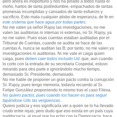
pero ahora es inoportuno y nos ha pillado a todos hasta el
moño, hartos de tanta podredumbre, empachados de tantas
promesas incumplidas y cansados de tanto esfuerzo y
sacrificio. Esto mata cualquier atisbo de esperanza, de fe en
este sistema que hace agua por todas partes
.
No me valen ya señor Rajoy las investigaciones, no me
valen las auditorias ni internas ni externas, no Sr. Rajoy, ya
no me valen. Pues esas cuentas estaban auditadas por el
Tribunal de Cuentas, cuando se audita se hace de las
cuentas A, nunca se auditan las B; por tanto, no me valen ya
investigaciones ni auditorias. Ni me vale el caiga quien
caiga, pues
deben caer todos incluido Ud
. que, aun cuando
lo corto con la entrada de su secretaria Cospedal, estuvo
mirando para otra parte e ignorándolo mucho tiempo,
demasiado Sr, Presidente, demasiado.
No me hable de proponer un gran pacto contra la corrupción
Sr. Rajoy, pues tengo memoria, todavía recuerdo al Sr.
Felipe González proponiendo lo mismo tras el caso Filesa.
No quiero pactos, pues cuando los hacen es para seguir
tapándose Uds las vergüenzas
.
Quiero justicia y eso significaría ver a quien se lo ha llevado
crudo entre rejas; pero dudo que eso exista en un país cuya
partitocracia, al igual que ha echo con la Democracia, hace