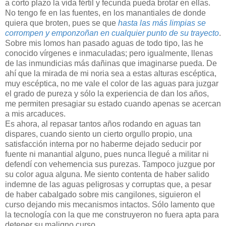
a corto plazo la vida fértil y fecunda pueda brotar en ellas.
No tengo fe en las fuentes, en los manantiales de donde
quiera que broten, pues se que
hasta las más limpias se
corrompen y emponzoñan en cualquier punto de su trayecto
.
Sobre mis lomos han pasado aguas de todo tipo, las he
conocido vírgenes e inmaculadas; pero igualmente, llenas
de las inmundicias más dañinas que imaginarse pueda. De
ahí que la mirada de mi noria sea a estas alturas escéptica,
muy escéptica, no me vale el color de las aguas para juzgar
el grado de pureza y sólo la experiencia de dan los años,
me permiten presagiar su estado cuando apenas se acercan
a mis arcaduces.
Es ahora, al repasar tantos años rodando en aguas tan
dispares, cuando siento un cierto orgullo propio, una
satisfacción interna por no haberme dejado seducir por
fuente ni manantial alguno, pues nunca llegué a militar ni
defendí con vehemencia sus purezas. Tampoco juzgue por
su color agua alguna. Me siento contenta de haber salido
indemne de las aguas peligrosas y corruptas que, a pesar
de haber cabalgado sobre mis cangilones, siguieron el
curso dejando mis mecanismos intactos. Sólo lamento que
la tecnología con la que me construyeron no fuera apta para
detener su maligno curso.