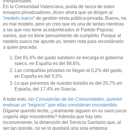
irresponsable.
En la Comunidad Valenciana, punta de lanza de estos
ensayos privatizadores, dicen ahora que se dirigen al
“modelo sueco”
de gestión mixta pública-privada. Bueno, no
es mal modelo, pero yo creo que es una de tantas mentiras
a las que nos tiene acostumbrados el Partido Popular,
vamos, que no tiene pensamiento de cumplirlo. Porque al
modelo sueco me apunto yo, tomen nota para recordárselo
a quien proceda:
Del 81.4% del gasto sanitario se encarga el gobierno
sueco, en España es del 68,6%.
Las compañías privadas no llegan al 0,2% del gasto,
en España es del 5,5%
Lo que ponemos de nuestro bolsillo es del 20,7% en
España, del 17,4% en Suecia.
A todo esto,
las Consejerías de las Comunidades, quieren
endosar un “negocio” que ellas consideran insostenible.
Dígame querido lector, ¿realmente alguien en su sano juicio
cogería algo insostenible? Además,que hay otro
inconveniente, la dimensión del Servicio Sanitario que, al
ser tan grande, no se lo quedará una sola empresa