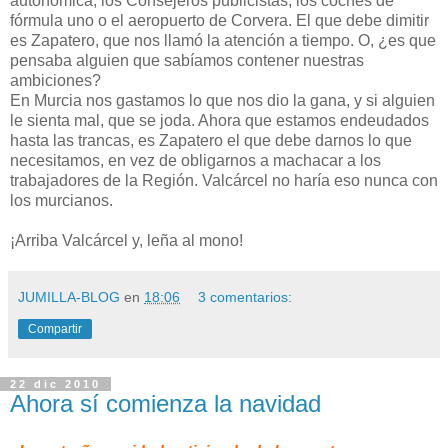
autonómica, los Consejeros publicistas, los coches de
fórmula uno o el aeropuerto de Corvera. El que debe dimitir
es Zapatero, que nos llamó la atención a tiempo. O, ¿es que
pensaba alguien que sabíamos contener nuestras
ambiciones?
En Murcia nos gastamos lo que nos dio la gana, y si alguien
le sienta mal, que se joda. Ahora que estamos endeudados
hasta las trancas, es Zapatero el que debe darnos lo que
necesitamos, en vez de obligarnos a machacar a los
trabajadores de la Región. Valcárcel no haría eso nunca con
los murcianos.
¡Arriba Valcárcel y, leña al mono!
JUMILLA-BLOG
en
18:06
3 comentarios:
Compartir
22 dic 2010
Ahora sí comienza la navidad