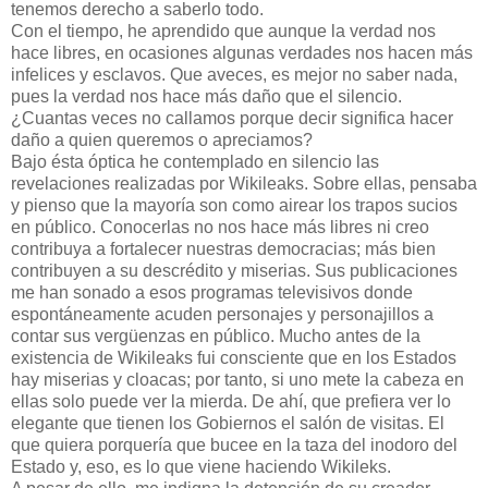
tenemos derecho a saberlo todo.
Con el tiempo, he aprendido que aunque la verdad nos
hace libres, en ocasiones algunas verdades nos hacen más
infelices y esclavos. Que aveces, es mejor no saber nada,
pues la verdad nos hace más daño que el silencio.
¿Cuantas veces no callamos porque decir significa hacer
daño a quien queremos o apreciamos?
Bajo ésta óptica he contemplado en silencio las
revelaciones realizadas por Wikileaks. Sobre ellas, pensaba
y pienso que la mayoría son como airear los trapos sucios
en público. Conocerlas no nos hace más libres ni creo
contribuya a fortalecer nuestras democracias; más bien
contribuyen a su descrédito y miserias. Sus publicaciones
me han sonado a esos programas televisivos donde
espontáneamente acuden personajes y personajillos a
contar sus vergüenzas en público. Mucho antes de la
existencia de Wikileaks fui consciente que en los Estados
hay miserias y cloacas; por tanto, si uno mete la cabeza en
ellas solo puede ver la mierda. De ahí, que prefiera ver lo
elegante que tienen los Gobiernos el salón de visitas. El
que quiera porquería que bucee en la taza del inodoro del
Estado y, eso, es lo que viene haciendo Wikileks.