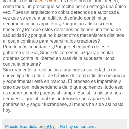
vivir del cuento
«sine die».
Los derechos de autor tienen,
como todo, un precio que se recibe por su entrega una única
vez. Pues un arquitecto no cobra derechos de autor cada
vez que se entre a un edificio diseñado por él, ni un
decorador, ni un carpintero ¿Por qué un artista sí debe
hacerlo? ¿Por qué estos derechos no tienen una fecha de
caducidad? ¿por qué no buscar otros mecanismos distintos
al peaje continuo para resarcir a los creadores?
Pero lo más importante ¿Por qué el empeño de este
gobierno y la Sra, Sinde de cercenar, juzgar y ejecutar
ordenes contra la libertad en aras de la supuesta lucha
contra la piratería?
Sinceramente la revolución a una nueva sociedad, a un
nuevo tipo de cultura, de hábitos de compartir, de comunicar
y experimentar está en marcha. El proceso es imparable y
creo que con independencia de lo que opinemos, todo esto
es querer ponerle puertas al campo. Eso sí, la historia nos
demuestra que al final los poderosos son capaces de
ponérselas y seguir lucrándose, al menos ha sido así hasta
hoy.
Placido Guardiola
en
09:07
No hay comentarios: