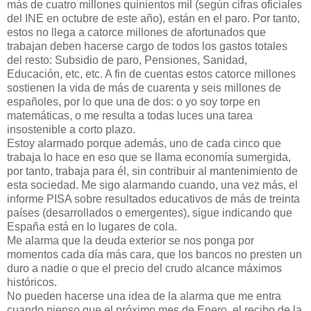
más de cuatro millones quinientos mil (según cifras oficiales
del INE en octubre de este año), están en el paro. Por tanto,
estos no llega a catorce millones de afortunados que
trabajan deben hacerse cargo de todos los gastos totales
del resto: Subsidio de paro, Pensiones, Sanidad,
Educación, etc, etc. A fin de cuentas estos catorce millones
sostienen la vida de más de cuarenta y seis millones de
españoles, por lo que una de dos: o yo soy torpe en
matemáticas, o me resulta a todas luces una tarea
insostenible a corto plazo.
Estoy alarmado porque además, uno de cada cinco que
trabaja lo hace en eso que se llama economía sumergida,
por tanto, trabaja para él, sin contribuir al mantenimiento de
esta sociedad. Me sigo alarmando cuando, una vez más, el
informe PISA sobre resultados educativos de más de treinta
países (desarrollados o emergentes), sigue indicando que
España está en lo lugares de cola.
Me alarma que la deuda exterior se nos ponga por
momentos cada día más cara, que los bancos no presten un
duro a nadie o que el precio del crudo alcance máximos
históricos.
No pueden hacerse una idea de la alarma que me entra
cuando pienso que el próximo mes de Enero, el recibo de la