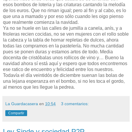
esos bombos de loteria y las criaturas cantando la melodía
de los euros. Que no riman igual; pero al fin y al cabo, es lo
que una a mamado y por eso sólo cuando les oigo pienso
que realmente comienza la navidad.
Ya no se huele en las calles de jumilla a canela, anís, y a
frioleras recien cocidas, no se ven mujeres con el rollo soble
la cabeza y la tabla de hornar repletas de dulces, ahora
todas las compramos en la pastelería. No mucha cantidad
pues se ponen duras y estamos artos de todo. Media
docenita de cristóbalas unos rollicos de vino y… Bueno la
navidad ahora sí está aquí y espero que todos encontremos
ese ratico de encuentro y felicidad entre los nuestros.
Todavía el día veintidós de diciembre suenan las bolas de
una lejana esperanza en el bombo, si no les toca el gordo,
al menos que les llegue la pedrea.
La Guardacasera
en
10:54
3 comentarios:
Compartir
Ley Sinde y sociedad P2P