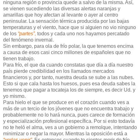
ninguna región o provincia quede a salvo de la misma. Así,
se vienen sucediendo las diversas alertas naranjas y
amarillas que hoy afectan al levante o ayer al centro
peninsular. La sensación térmica producida por las bajas
temperaturas y el viento, hace que si alguien no vio ninguno
de los
“partes”,
todos y cada uno nos hayamos percatado
del fenómeno invernal.
Sin embargo, para ola de frío polar, la que tenemos encima
a causa de esos casi cinco millones de españoles que no
tienen trabajo.
Para frío, el que da cuando constatas que día a día nuestro
país pierde credibilidad en los llamados mercados
financieros y, por tanto, nuestra deuda se sube a las nubes.
Esto si que cala hasta los huesos, pues esa deuda sabes la
tenemos que pagar a tocateja los de siempre, es decir Ud. y
yo mismo.
Para hielo el que se produce en el corazón cuando ves a
más de un tercio de los jóvenes que no encuentra trabajo y
probablemente no lo hará nunca, pues carece de formación
y especialización profesional específica. Por si esto todavía
no te heló el alma, ves a un gobierno a remolque, intentando
minimizar o negar la mayor. Mientras la oposición está a
“verlas venir”.
Es entonces cuando te sientes morir de frío,