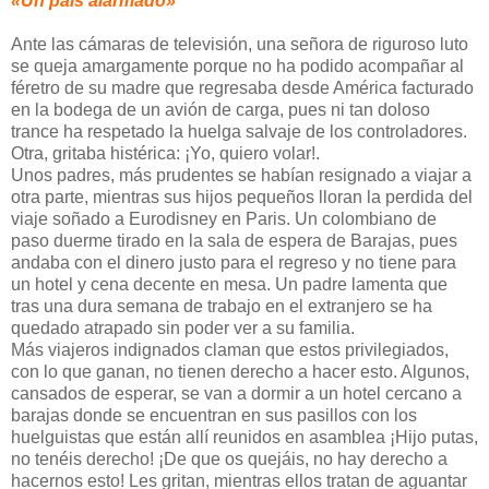
«Un país alarmado»
Ante las cámaras de televisión, una señora de riguroso luto
se queja amargamente porque no ha podido acompañar al
féretro de su madre que regresaba desde América facturado
en la bodega de un avión de carga, pues ni tan doloso
trance ha respetado la huelga salvaje de los controladores.
Otra, gritaba histérica: ¡Yo, quiero volar!.
Unos padres, más prudentes se habían resignado a viajar a
otra parte, mientras sus hijos pequeños lloran la perdida del
viaje soñado a Eurodisney en Paris. Un colombiano de
paso duerme tirado en la sala de espera de Barajas, pues
andaba con el dinero justo para el regreso y no tiene para
un hotel y cena decente en mesa. Un padre lamenta que
tras una dura semana de trabajo en el extranjero se ha
quedado atrapado sin poder ver a su familia.
Más viajeros indignados claman que estos privilegiados,
con lo que ganan, no tienen derecho a hacer esto. Algunos,
cansados de esperar, se van a dormir a un hotel cercano a
barajas donde se encuentran en sus pasillos con los
huelguistas que están allí reunidos en asamblea ¡Hijo putas,
no tenéis derecho! ¡De que os quejáis, no hay derecho a
hacernos esto! Les gritan, mientras ellos tratan de aguantar