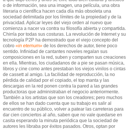
o de información, sea una imagen, una película, una obra
literaria o científica hacen cada día más obsoleta una
sociedad delimitada por los límites de la propiedad y de la
privacidad. Aplicar leyes del viejo orden al nuevo que
comienza a nacer va contra su filosofía abierta y compartida.
Chirría por todas sus costuras. La revolución de Internet y su
tecnología P2P ha demostrado que el viejo concepto del
cobro
«in eternum»
de los derechos de autor, tiene poco
sentido. Infinidad de cantantes noveles regalan sus
composiciones en la red, suben y comparten sus creaciones
en ella. Mientras, los ciudadanos de a pie se pasan música,
libros y cine como antes prestaban los viejos vinilos o cintas
de cassett al amigo. La facilidad de reproducción, la no
pérdida de calidad por el copiado, el top manta y las
descargas en la red ponen contra la pared a las grandes
productoras que administraban el negocio anteriormente.
También a los artistas que son los creadores; pero muchos
de ellos se han dado cuenta que su trabajo es salir al
encuentro de su público, volver a patear las carreteras para
dar cien conciertos al año, saben que no vale quedarse en
casita esperando la minuta periódica que la sociedad de
autores les libraba por éxitos pasados. Otros, optan por