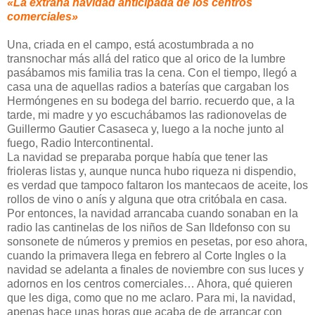
«La extraña navidad anticipada de los centros
comerciales»
Una, criada en el campo, está acostumbrada a no
transnochar más allá del ratico que al orico de la lumbre
pasábamos mis familia tras la cena. Con el tiempo, llegó a
casa una de aquellas radios a baterías que cargaban los
Hermóngenes en su bodega del barrio. recuerdo que, a la
tarde, mi madre y yo escuchábamos las radionovelas de
Guillermo Gautier Casaseca y, luego a la noche junto al
fuego, Radio Intercontinental.
La navidad se preparaba porque había que tener las
frioleras listas y, aunque nunca hubo riqueza ni dispendio,
es verdad que tampoco faltaron los mantecaos de aceite, los
rollos de vino o anís y alguna que otra critóbala en casa.
Por entonces, la navidad arrancaba cuando sonaban en la
radio las cantinelas de los niños de San Ildefonso con su
sonsonete de números y premios en pesetas, por eso ahora,
cuando la primavera llega en febrero al Corte Ingles o la
navidad se adelanta a finales de noviembre con sus luces y
adornos en los centros comerciales… Ahora, qué quieren
que les diga, como que no me aclaro. Para mi, la navidad,
apenas hace unas horas que acaba de de arrancar con