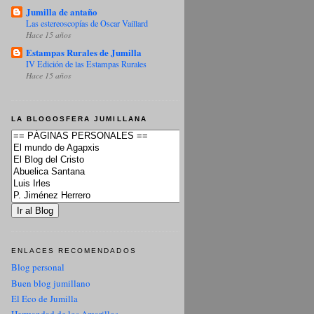
Jumilla de antaño
Las estereoscopías de Oscar Vaillard
Hace 15 años
Estampas Rurales de Jumilla
IV Edición de las Estampas Rurales
Hace 15 años
LA BLOGOSFERA JUMILLANA
ENLACES RECOMENDADOS
Blog personal
Buen blog jumillano
El Eco de Jumilla