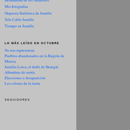
Hermandad de los Amarillos
Mis fotografías
Orquesta Sinfónica de Jumilla
Tele Cable Jumilla
Tiempo en Jumilla
LO MÁS LEÍDO EN OCTUBRE
No nos representan
Pueblos abandonados en la Región de
Murcia
Jumilla-Lorca, el derbi de Shangái
Alfombras de serrín
Elecciones o desaparición
Los colores de la tierra
SEGUIDORES