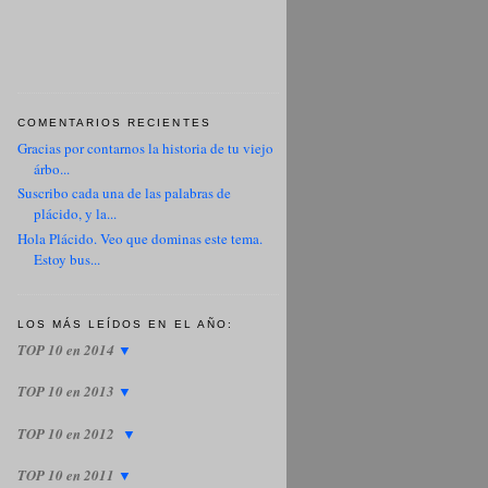
COMENTARIOS RECIENTES
Gracias por contarnos la historia de tu viejo
árbo...
Suscribo cada una de las palabras de
plácido, y la...
Hola Plácido. Veo que dominas este tema.
Estoy bus...
LOS MÁS LEÍDOS EN EL AÑO:
TOP 10 en 2014
▼
TOP 10 en 2013
▼
TOP 10 en 2012
▼
TOP 10 en 2011
▼