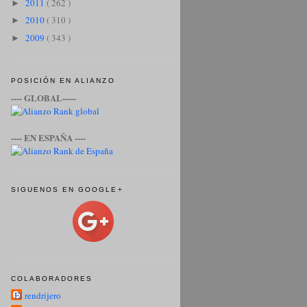
2011
( 262 )
►
2010
( 310 )
►
2009
( 343 )
►
POSICIÓN EN ALIANZO
---- GLOBAL-----
---- EN ESPAÑA ----
SIGUENOS EN GOOGLE+
COLABORADORES
El rendrijero