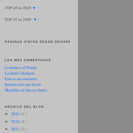
TOP 10 en 2010
▼
TOP 10 en 2009
▼
PÁGINAS VISTAS DESDE 08/2009
LOS MÁS COMENTADOS
La forma y el Fondo.
La Gran Cabalgata
Este es mi concierto.
Jumilla todo por hacer.
Mantillas de Jueves Santo.
ARCHIVO DEL BLOG
2026
( 1 )
►
2024
( 2 )
►
2021
( 2 )
►