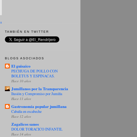
as
TAMBIÉN EN TWITTER
BLOGS ASOCIADOS
El guisaico
PECHUGA DE POLLO CON
BOLETUS Y ESPINACAS.
Hace 10 años
Jumillanos por la Transparencia
Ilusión y Compromiso por Jumilla
Hace 11 años
Gastronomía popular jumillana
Caballa en escabeche
Hace 12 años
Zagalicos sanos
DOLOR TORACICO INFANTIL
Hace 14 años