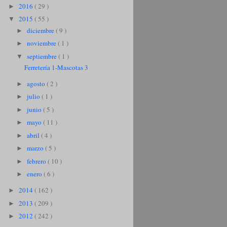
2016
( 29 )
►
2015
( 55 )
▼
diciembre
( 9 )
►
noviembre
( 1 )
►
septiembre
( 1 )
▼
Ferretería 1-Mascotas 3
agosto
( 2 )
►
julio
( 1 )
►
junio
( 5 )
►
mayo
( 11 )
►
abril
( 4 )
►
marzo
( 5 )
►
febrero
( 10 )
►
enero
( 6 )
►
2014
( 162 )
►
2013
( 209 )
►
2012
( 242 )
►