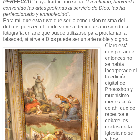
PERFECCIT"
cuya traducción sería:
"La religión, habiendo
convertido las artes profanas al servicio de Dios, las ha
perfeccionado y ennoblecido"
.
Para mí, que ésta tuvo que ser la conclusión misma del
debate, pues en el fondo viene a decir que aun siendo la
fotografía un arte que puede utilizarse para proclamar la
falsedad, si sirve a Dios puede ser un arte noble y digno.
Claro está
que por aquel
entonces no
se había
incorporado ni
la edición
digital de
Photoshop y
muchísimo
menos la IA,
de ahí que de
repetirse el
debate los
doctos de la
Iglesia no se
si hoy