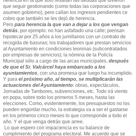
herencia en la que solo resaltan las deudas que tuvieron
que seguir gestionando (como todas las corporaciones que
asumen gobierno), pero callan los ingresos pendientes ce
cobro que también se les dejó de herencia.
Pero
para herencia la que van a dejar a los que vengan
detrás
, por ejemplo: no han asfaltado una calle; piensan
hipotecar por 25 años a los jumillanos con un contrato de
recogida de basuras; los trabajadores que prestan servicios
al Ayuntamiento en condiciones leoninas (subcontratados
por empresas de servicios); la nómina de la Policía
Municipal sólo a cargo de las arcas municipales,
después
de que el Sr. Valcárcel haya embarcado a los
ayuntamientos
, con una promesa que luego ha incumplido.
Y para
e
l próximo año, al tiempo, se multiplicarán las
actuaciones del Ayuntamiento
: obras, espectáculos,
Jornadas de Tambores, subvenciones, etc. Todo irá viento
en popa, sobre todo los primeros 5 meses, hasta las
elecciones. Como, evidentemente, los presupuestos no los
pueden engordar mucho, la estrategia va a ser el gastarse
en los primeros cinco meses lo que corresponde a todo el
año. Y el que venga detrás que arree.
Lo que espero con impaciencia es su balance de
cumplimiento del programa electoral. Me acuerdo que se