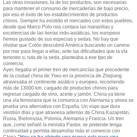
Las otras invasiones, la de los productos, son necesarias
para mantener el consumo de mercaderías de bajo precio,
por eso el éxito de los establecimientos de productos
chinos. Siempre ha existido el mercadeo con estos pueblos,
desde que Marco Polo nos contara las maravillas y
excelencias de las tierras indo-asiáticas, los europeos
hemos gustado de sus especias y sedas. No hay que
olvidar que Colón descubrió América buscando un camino
por mar para llegar a ellas, ante las dificultades que la vía
terrestre o, ruta de la seda, planteaba a ese tipo de
comercio.
Ayer, llegaba el primer tren de mercancías que procedente
de la ciudad china de Yiwu en la provincia de Zhejiang
atravesaba el continente asiático y europeo, recorriendo
más de 13000 km. cargado de productos chinos para
regresar cargado de vino, aceite y jamón. China ya tiene
una vía ferroviaria que la comunica con Alemania y ahora se
prueba una alternativa con España. Un viaje que dura
veintiún días y que atraviesa además de China Kazajistán,
Rusia, Bielorrusia, Polonia, Alemania y Francia. Un tren
que, como señaló la ministra Pastor, se pretende tenga
continuidad y permita desarrollar más el comercio con
China.
"Hoy se ha abierto una nueva ruta para una