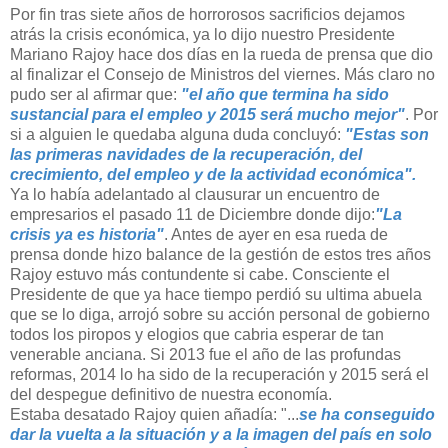
Por fin tras siete años de horrorosos sacrificios dejamos
atrás la crisis económica, ya lo dijo nuestro Presidente
Mariano Rajoy hace dos días en la rueda de prensa que dio
al finalizar el Consejo de Ministros del viernes. Más claro no
pudo ser al afirmar que:
"el año que termina ha sido
sustancial para el empleo y 2015 será mucho mejor"
. Por
si a alguien le quedaba alguna duda concluyó:
"Estas son
las primeras navidades de la recuperación, del
crecimiento, del empleo y de la actividad económica".
Ya lo había adelantado al clausurar un encuentro de
empresarios el pasado 11 de Diciembre donde dijo:
"La
crisis ya es historia"
. Antes de ayer en esa rueda de
prensa donde hizo balance de la gestión de estos tres años
Rajoy estuvo más contundente si cabe. Consciente el
Presidente de que ya hace tiempo perdió su ultima abuela
que se lo diga, arrojó sobre su acción personal de gobierno
todos los piropos y elogios que cabria esperar de tan
venerable anciana. Si 2013 fue el año de las profundas
reformas, 2014 lo ha sido de la recuperación y 2015 será el
del despegue definitivo de nuestra economía.
Estaba desatado Rajoy quien añadía: "...
se ha conseguido
dar la vuelta a la situación y a la imagen del país en solo