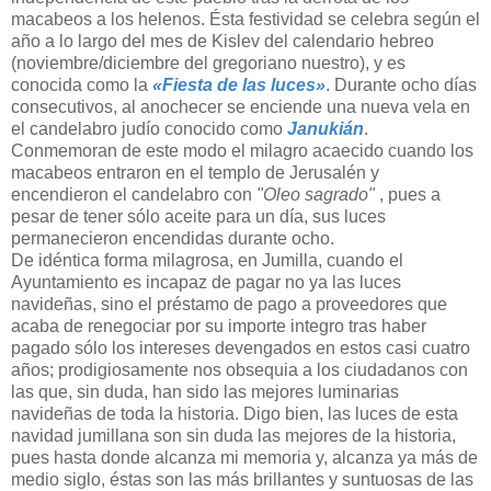
macabeos a los helenos. Ésta festividad se celebra según el
año a lo largo del mes de Kislev del calendario hebreo
(noviembre/diciembre del gregoriano nuestro), y es
conocida como la
«
Fiesta de las luces»
. Durante ocho días
consecutivos, al anochecer se enciende una nueva vela en
el candelabro judío conocido como
Janukián
.
Conmemoran de este modo el milagro acaecido cuando los
macabeos entraron en el templo de Jerusalén y
encendieron el candelabro con
"Oleo sagrado"
, pues a
pesar de tener sólo aceite para un día, sus luces
permanecieron encendidas durante ocho.
De idéntica forma milagrosa, en Jumilla, cuando el
Ayuntamiento es incapaz de pagar no ya las luces
navideñas, sino el préstamo de pago a proveedores que
acaba de renegociar por su importe integro tras haber
pagado sólo los intereses devengados en estos casi cuatro
años; prodigiosamente nos obsequia a los ciudadanos con
las que, sin duda, han sido las mejores luminarias
navideñas de toda la historia. Digo bien, las luces de esta
navidad jumillana son sin duda las mejores de la historia,
pues hasta donde alcanza mi memoria y, alcanza ya más de
medio siglo, éstas son las más brillantes y suntuosas de las