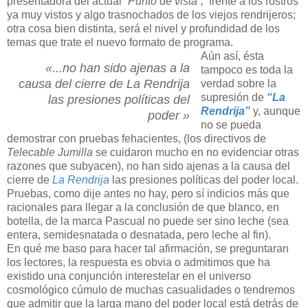
presentadora del actual
“Punto de vista”,
frente a los rostros
ya muy vistos y algo trasnochados de los viejos rendrijeros;
otra cosa bien distinta, será el nivel y profundidad de los
temas que trate el nuevo formato de programa.
Aún así, ésta
«...no han sido ajenas a la
tampoco es toda la
causa del cierre de La Rendrija
verdad sobre la
supresión de
“La
las presiones políticas del
Rendrija”
y, aunque
poder »
no se pueda
demostrar con pruebas fehacientes, (los directivos de
Telecable Jumilla
se cuidaron mucho en no evidenciar otras
razones que subyacen), no han sido ajenas a la causa del
cierre de
La Rendrija
las presiones políticas del poder local.
Pruebas, como dije antes no hay, pero sí indicios más que
racionales para llegar a la conclusión de que blanco, en
botella, de la marca Pascual no puede ser sino leche (sea
entera, semidesnatada o desnatada, pero leche al fin).
En qué me baso para hacer tal afirmación, se preguntaran
los lectores, la respuesta es obvia o admitimos que ha
existido una conjunción interestelar en el universo
cosmológico cúmulo de muchas casualidades o tendremos
que admitir que la larga mano del poder local está detrás de