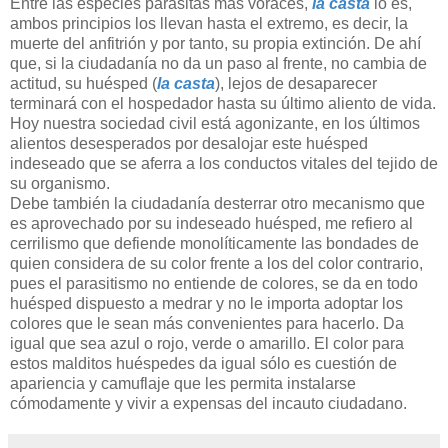
Entre las especies parásitas más voraces,
la casta
lo es,
ambos principios los llevan hasta el extremo, es decir, la
muerte del anfitrión y por tanto, su propia extinción. De ahí
que, si la ciudadanía no da un paso al frente, no cambia de
actitud, su huésped (
la casta
), lejos de desaparecer
terminará con el hospedador hasta su último aliento de vida.
Hoy nuestra sociedad civil está agonizante, en los últimos
alientos desesperados por desalojar este huésped
indeseado que se aferra a los conductos vitales del tejido de
su organismo.
Debe también la ciudadanía desterrar otro mecanismo que
es aprovechado por su indeseado huésped, me refiero al
cerrilismo que defiende monolíticamente las bondades de
quien considera de su color frente a los del color contrario,
pues el parasitismo no entiende de colores, se da en todo
huésped dispuesto a medrar y no le importa adoptar los
colores que le sean más convenientes para hacerlo. Da
igual que sea azul o rojo, verde o amarillo. El color para
estos malditos huéspedes da igual sólo es cuestión de
apariencia y camuflaje que les permita instalarse
cómodamente y vivir a expensas del incauto ciudadano.