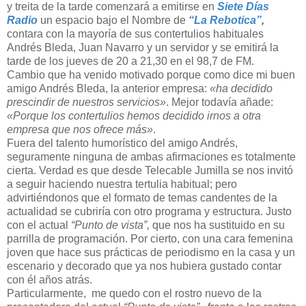
y treita de la tarde comenzará a emitirse en
Siete Días
Radio
un espacio bajo el Nombre de
“La Rebotica”
,
contara con la mayoría de sus contertulios habituales
Andrés Bleda, Juan Navarro y un servidor y se emitirá la
tarde de los jueves de 20 a 21,30 en el 98,7 de FM.
Cambio que ha venido motivado porque como dice mi buen
amigo Andrés Bleda, la anterior empresa:
«ha decidido
prescindir de nuestros servicios»
. Mejor todavía añade:
«Porque los contertulios hemos decidido irnos a otra
empresa que nos ofrece más»
.
Fuera del talento humorístico del amigo Andrés,
seguramente ninguna de ambas afirmaciones es totalmente
cierta. Verdad es que desde Telecable Jumilla se nos invitó
a seguir haciendo nuestra tertulia habitual; pero
advirtiéndonos que el formato de temas candentes de la
actualidad se cubriría con otro programa y estructura. Justo
con el actual
“Punto de vista”,
que nos ha sustituido en su
parrilla de programación. Por cierto, con una cara femenina
joven que hace sus prácticas de periodismo en la casa y un
escenario y decorado que ya nos hubiera gustado contar
con él años atrás.
Particularmente, me quedo con el rostro nuevo de la