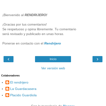
¡Bienvenido al
RENDRIJERO!
¡Gracias por tus comentarios!
Se respetuoso y opina libremente. Tu comentario
será revisado y publicado en unas horas.
Ponerse en contacto con el
Rendrijero
‹
›
Inicio
Ver versión web
Colaboradores
El rendrijero
La Guardacasera
Placido Guardiola
Con la tecnología de
Blogger
.