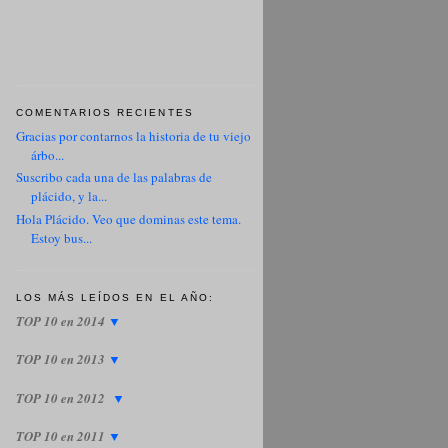
COMENTARIOS RECIENTES
Gracias por contarnos la historia de tu viejo
árbo...
Suscribo cada una de las palabras de
plácido, y la...
Hola Plácido. Veo que dominas este tema.
Estoy bus...
LOS MÁS LEÍDOS EN EL AÑO:
TOP 10 en 2014
▼
TOP 10 en 2013
▼
TOP 10 en 2012
▼
TOP 10 en 2011
▼