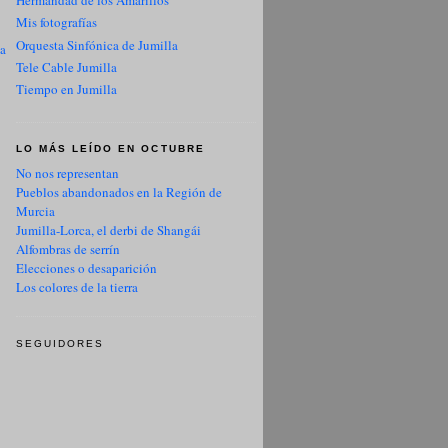
Hermandad de los Amarillos
Mis fotografías
Orquesta Sinfónica de Jumilla
ua
Tele Cable Jumilla
Tiempo en Jumilla
LO MÁS LEÍDO EN OCTUBRE
No nos representan
Pueblos abandonados en la Región de
Murcia
Jumilla-Lorca, el derbi de Shangái
Alfombras de serrín
Elecciones o desaparición
Los colores de la tierra
SEGUIDORES