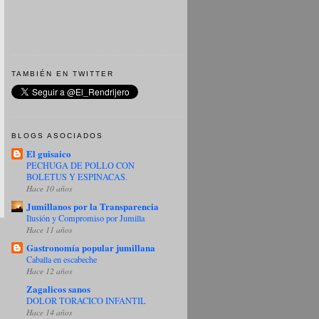
TAMBIÉN EN TWITTER
BLOGS ASOCIADOS
El guisaico
PECHUGA DE POLLO CON
BOLETUS Y ESPINACAS.
Hace 10 años
Jumillanos por la Transparencia
Ilusión y Compromiso por Jumilla
Hace 11 años
Gastronomía popular jumillana
Caballa en escabeche
Hace 12 años
Zagalicos sanos
DOLOR TORACICO INFANTIL
Hace 14 años