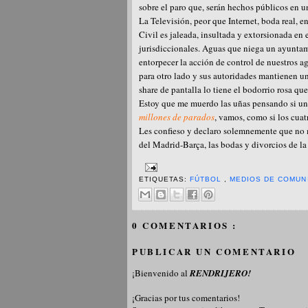
sobre el paro que, serán hechos públicos en un
La Televisión, peor que Internet, boda real, 
Civil es jaleada, insultada y extorsionada en e
jurisdiccionales. Aguas que niega un ayuntami
entorpecer la acción de control de nuestros ag
para otro lado y sus autoridades mantienen u
share de pantalla lo tiene el bodorrio rosa que
Estoy que me muerdo las uñas pensando si uno
millones de parados
, vamos, como si los cua
Les confieso y declaro solemnemente que no m
del Madrid-Barça, las bodas y divorcios de la 
ETIQUETAS:
FÚTBOL
,
MEDIOS DE COMUN
0 COMENTARIOS :
PUBLICAR UN COMENTARIO
¡Bienvenido al
RENDRIJERO!
¡Gracias por tus comentarios!