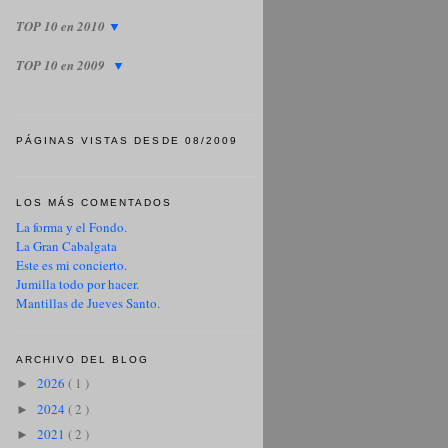
TOP 10 en 2010
▼
TOP 10 en 2009
▼
PÁGINAS VISTAS DESDE 08/2009
LOS MÁS COMENTADOS
La forma y el Fondo.
La Gran Cabalgata
Este es mi concierto.
Jumilla todo por hacer.
Mantillas de Jueves Santo.
ARCHIVO DEL BLOG
2026
( 1 )
►
2024
( 2 )
►
2021
( 2 )
►