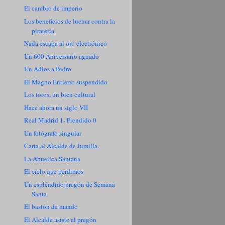
El cambio de imperio
Los beneficios de luchar contra la
piratería
Nada escapa al ojo electrónico
Un 600 Aniversario aguado
Un Adios a Pedro
El Magno Entierro suspendido
Los toros, un bien cultural
Hace ahora un siglo VII
Real Madrid 1- Prendido 0
Un fotógrafo singular
Carta al Alcalde de Jumilla.
La Abuelica Santana
El cielo que perdimos
Un espléndido pregón de Semana
Santa
El bastón de mando
El Alcalde asiste al pregón