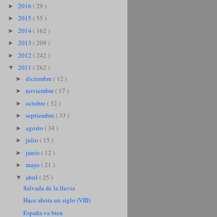
2016
( 29 )
►
2015
( 55 )
►
2014
( 162 )
►
2013
( 209 )
►
2012
( 242 )
►
2011
( 262 )
▼
diciembre
( 12 )
►
noviembre
( 17 )
►
octubre
( 32 )
►
septiembre
( 33 )
►
agosto
( 34 )
►
julio
( 15 )
►
junio
( 12 )
►
mayo
( 21 )
►
abril
( 25 )
▼
Salvada de la lluvia
Hace ahora un siglo (VIII)
España va bien