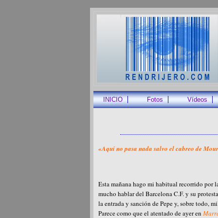
INICIO
Fotos
Vídeos
«Aquí no pasa nada salvo el cabreo de Mou
Esta mañana hago mi habitual recorrido por la
mucho hablar del Barcelona C.F. y su protes
la entrada y sanción de Pepe y, sobre todo, 
Parece como que el atentado de ayer en
Marr