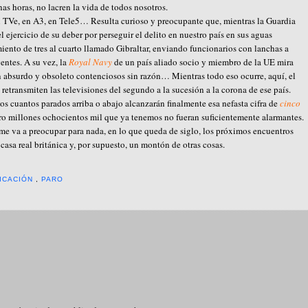
as horas, no lacren la vida de todos nosotros.
en TVe, en A3, en Tele5… Resulta curioso y preocupante que, mientras la Guardia
l ejercicio de su deber por perseguir el delito en nuestro país en sus aguas
ento de tres al cuarto llamado Gibraltar, enviando funcionarios con lanchas a
entes. A su vez, la
Royal Navy
de un país aliado socio y miembro de la UE mira
n absurdo y obsoleto contenciosos sin razón… Mientras todo eso ocurre, aquí, el
 retransmiten las televisiones del segundo a la sucesión a la corona de ese país.
s cuantos parados arriba o abajo alcanzarán finalmente esa nefasta cifra de
cinco
tro millones ochocientos mil que ya tenemos no fueran suficientemente alarmantes.
e va a preocupar para nada, en lo que queda de siglo, los próximos encuentros
casa real británica y, por supuesto, un montón de otras cosas.
ICACIÓN
,
PARO