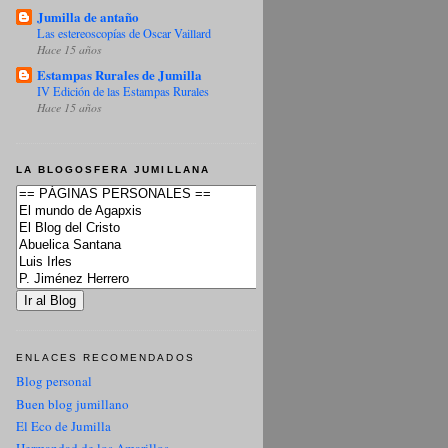
Jumilla de antaño
Las estereoscopías de Oscar Vaillard
Hace 15 años
Estampas Rurales de Jumilla
IV Edición de las Estampas Rurales
Hace 15 años
LA BLOGOSFERA JUMILLANA
ENLACES RECOMENDADOS
Blog personal
Buen blog jumillano
El Eco de Jumilla