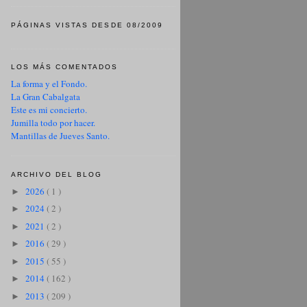
PÁGINAS VISTAS DESDE 08/2009
LOS MÁS COMENTADOS
La forma y el Fondo.
La Gran Cabalgata
Este es mi concierto.
Jumilla todo por hacer.
Mantillas de Jueves Santo.
ARCHIVO DEL BLOG
2026
( 1 )
►
2024
( 2 )
►
2021
( 2 )
►
2016
( 29 )
►
2015
( 55 )
►
2014
( 162 )
►
2013
( 209 )
►