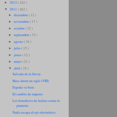
2012
( 242 )
►
2011
( 262 )
▼
diciembre
( 12 )
►
noviembre
( 17 )
►
octubre
( 32 )
►
septiembre
( 33 )
►
agosto
( 34 )
►
julio
( 15 )
►
junio
( 12 )
►
mayo
( 21 )
►
abril
( 25 )
▼
Salvada de la lluvia
Hace ahora un siglo (VIII)
España va bien
El cambio de imperio
Los beneficios de luchar contra la
piratería
Nada escapa al ojo electrónico