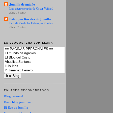
Jumilla de antaño
Las estereoscopías de Oscar Vaillard
Hace 15 años
Estampas Rurales de Jumilla
IV Edición de las Estampas Rurales
Hace 15 años
LA BLOGOSFERA JUMILLANA
ENLACES RECOMENDADOS
Blog personal
Buen blog jumillano
El Eco de Jumilla