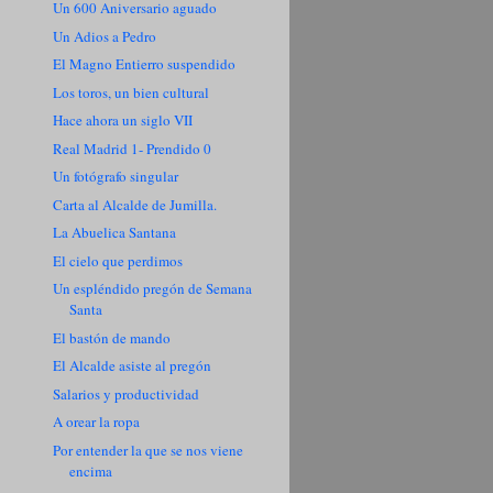
Un 600 Aniversario aguado
Un Adios a Pedro
El Magno Entierro suspendido
Los toros, un bien cultural
Hace ahora un siglo VII
Real Madrid 1- Prendido 0
Un fotógrafo singular
Carta al Alcalde de Jumilla.
La Abuelica Santana
El cielo que perdimos
Un espléndido pregón de Semana
Santa
El bastón de mando
El Alcalde asiste al pregón
Salarios y productividad
A orear la ropa
Por entender la que se nos viene
encima