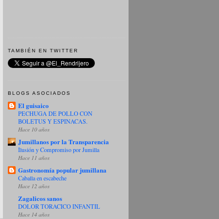
TAMBIÉN EN TWITTER
BLOGS ASOCIADOS
El guisaico
PECHUGA DE POLLO CON
BOLETUS Y ESPINACAS.
Hace 10 años
Jumillanos por la Transparencia
Ilusión y Compromiso por Jumilla
Hace 11 años
Gastronomía popular jumillana
Caballa en escabeche
Hace 12 años
Zagalicos sanos
DOLOR TORACICO INFANTIL
Hace 14 años