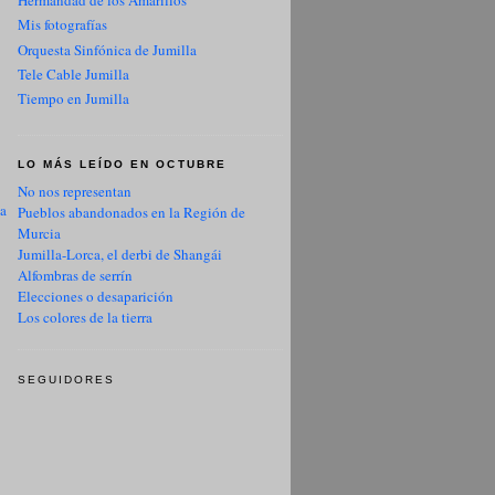
Hermandad de los Amarillos
Mis fotografías
Orquesta Sinfónica de Jumilla
Tele Cable Jumilla
Tiempo en Jumilla
LO MÁS LEÍDO EN OCTUBRE
No nos representan
ua
Pueblos abandonados en la Región de
Murcia
Jumilla-Lorca, el derbi de Shangái
Alfombras de serrín
Elecciones o desaparición
Los colores de la tierra
SEGUIDORES