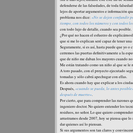
defenderse de las falsedades, de toda falseda
lejos de aportar argumentos e información que
problema nos dice:
«No se dejen confundir p
tiempo, con todos los números y con todos l
con todo lujo de detalle, cuando sea posible.
¿Por qué no hacen el esfuerzo de explicárnos
que si me lo explican seré capaz de tener una
Seguramente, si es así, hasta puede que yo o
cerremos las puertas definitivamente a la esp
que de niño me daban los mayores cuando no
Me están tratando como un niño al que se le n
A toro pasado, con el proyecto ejecutado seg
tomadas y sólo cabrá apechugar con ellas.
Es ahora cuando hay que explicar a los ciudad
Después,
«cuando se pueda, lo antes posible
después de muerto»
.
Por cierto, que para comprender las razones 
ingeniero doctor. No quiero entender los tec
residuos, no señor. Lo que quiero comprender
arrastramos desde 2007, hoy se piensa que lo m
dar quienes así lo piensan.
Si sus argumentos son tan claros y convincent