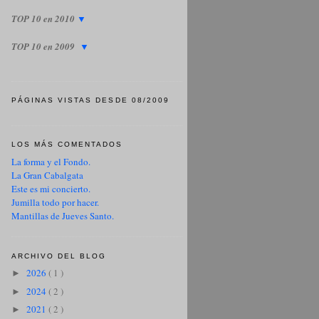
TOP 10 en 2010
▼
TOP 10 en 2009
▼
PÁGINAS VISTAS DESDE 08/2009
LOS MÁS COMENTADOS
La forma y el Fondo.
La Gran Cabalgata
Este es mi concierto.
Jumilla todo por hacer.
Mantillas de Jueves Santo.
ARCHIVO DEL BLOG
2026
( 1 )
►
2024
( 2 )
►
2021
( 2 )
►