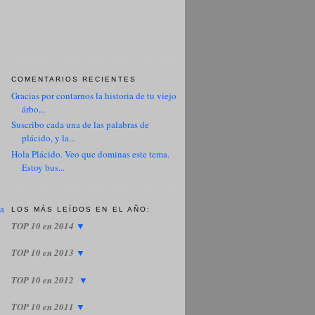
COMENTARIOS RECIENTES
Gracias por contarnos la historia de tu viejo
árbo...
Suscribo cada una de las palabras de
plácido, y la...
Hola Plácido. Veo que dominas este tema.
Estoy bus...
ua
LOS MÁS LEÍDOS EN EL AÑO:
TOP 10 en 2014
▼
TOP 10 en 2013
▼
TOP 10 en 2012
▼
TOP 10 en 2011
▼