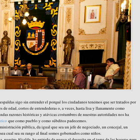
espaldas sigo sin entender el porqué los ciudadanos tenemos que ser tratados por
 de edad, cortos de entendederas o, a veces, hasta lisa y llanamente como
ndas razones históricas y atávicas costumbres de nuestras autoridades nos ha
tico
que como pueblo y como súbditos padecemos.
administración pública, da igual que sea un jefe de negociado, un concejal, un
 sea cual sea su rango al final somos gobernados como niños.
ana, nuestro Alcalde, ha entrado de nuevo al desquite en el tema de las basuras para