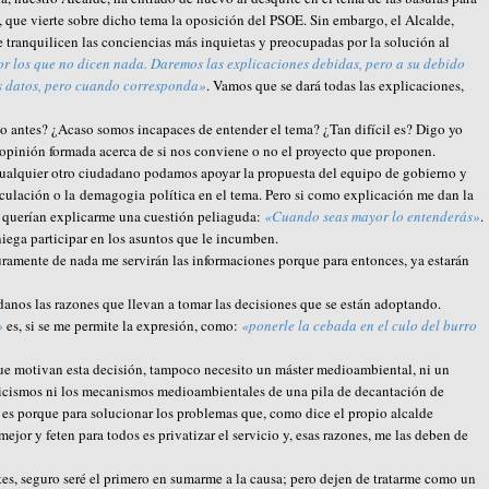
d, que vierte sobre dicho tema la oposición del PSOE. Sin embargo, el Alcalde,
 tranquilicen las conciencias más inquietas y preocupadas por la solución al
or los que no dicen nada. Daremos las explicaciones debidas, pero a su debido
os datos, pero cuando corresponda»
. Vamos que se dará todas las explicaciones,
lo antes? ¿Acaso somos incapaces de entender el tema? ¿Tan difícil es? Digo yo
 opinión formada acerca de si nos conviene o no el proyecto que proponen.
 cualquier otro ciudadano podamos apoyar la propuesta del equipo de gobierno y
eculación o la demagogia política en el tema. Pero si como explicación me dan la
 querían explicarme una cuestión peliaguda:
«Cuando seas mayor lo entenderás»
.
iega participar en los asuntos que le incumben.
uramente de nada me servirán las informaciones porque para entonces, ya estarán
anos las razones que llevan a tomar las decisiones que se están adoptando.
»
es, si se me permite la expresión, como:
«ponerle la cebada en el culo del burro
que motivan esta decisión, tampoco necesito un máster medioambiental, ni un
nicismos ni los mecanismos medioambientales de una pila de decantación de
 es porque para solucionar los problemas que, como dice el propio alcalde
ejor y feten para todos es privatizar el servicio y, esas razones, me las deben de
es, seguro seré el primero en sumarme a la causa; pero dejen de tratarme como un