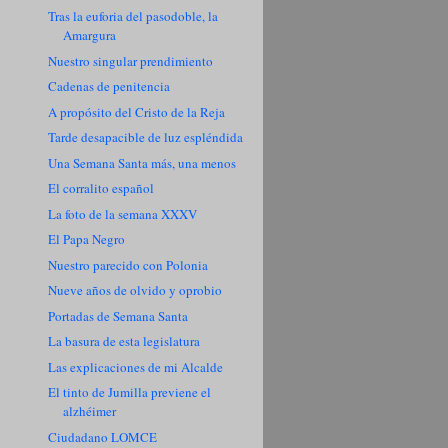
Tras la euforia del pasodoble, la
Amargura
Nuestro singular prendimiento
Cadenas de penitencia
A propósito del Cristo de la Reja
Tarde desapacible de luz espléndida
Una Semana Santa más, una menos
El corralito español
La foto de la semana XXXV
El Papa Negro
Nuestro parecido con Polonia
Nueve años de olvido y oprobio
Portadas de Semana Santa
La basura de esta legislatura
Las explicaciones de mi Alcalde
El tinto de Jumilla previene el
alzhéimer
Ciudadano LOMCE