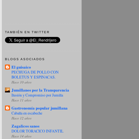
TAMBIÉN EN TWITTER
BLOGS ASOCIADOS
El guisaico
PECHUGA DE POLLO CON
BOLETUS Y ESPINACAS.
Hace 10 años
Jumillanos por la Transparencia
Ilusión y Compromiso por Jumilla
Hace 11 años
Gastronomía popular jumillana
Caballa en escabeche
Hace 12 años
Zagalicos sanos
DOLOR TORACICO INFANTIL
Hace 14 años