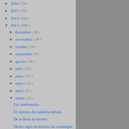
2016
( 29 )
►
2015
( 55 )
►
2014
( 162 )
►
2013
( 209 )
▼
diciembre
( 26 )
►
noviembre
( 19 )
►
octubre
( 10 )
►
septiembre
( 9 )
►
agosto
( 16 )
►
julio
( 25 )
►
junio
( 17 )
►
mayo
( 15 )
►
abril
( 17 )
►
marzo
( 21 )
▼
Las tamborradas
El séptimo día también trabajó
De la fiesta al entierro
Medio siglo de historia les contempla