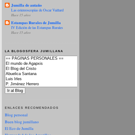
Jumilla de antaño
Las estereoscopías de Oscar Vaillard
Hace 15 años
Estampas Rurales de Jumilla
IV Edición de las Estampas Rurales
Hace 15 años
LA BLOGOSFERA JUMILLANA
ENLACES RECOMENDADOS
Blog personal
Buen blog jumillano
El Eco de Jumilla