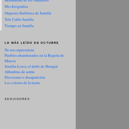
Hermandad de los Amarillos
Mis fotografías
Orquesta Sinfónica de Jumilla
Tele Cable Jumilla
Tiempo en Jumilla
LO MÁS LEÍDO EN OCTUBRE
No nos representan
Pueblos abandonados en la Región de
Murcia
Jumilla-Lorca, el derbi de Shangái
Alfombras de serrín
Elecciones o desaparición
Los colores de la tierra
SEGUIDORES