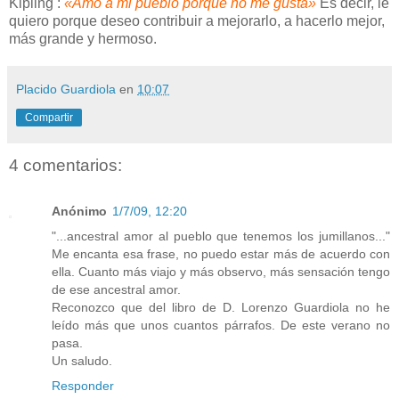
Kipling :
«Amo a mi pueblo porque no me gusta»
Es decir, le
quiero porque deseo contribuir a mejorarlo, a hacerlo mejor,
más grande y hermoso.
Placido Guardiola
en
10:07
Compartir
4 comentarios:
Anónimo
1/7/09, 12:20
"...ancestral amor al pueblo que tenemos los jumillanos..."
Me encanta esa frase, no puedo estar más de acuerdo con
ella. Cuanto más viajo y más observo, más sensación tengo
de ese ancestral amor.
Reconozco que del libro de D. Lorenzo Guardiola no he
leído más que unos cuantos párrafos. De este verano no
pasa.
Un saludo.
Responder