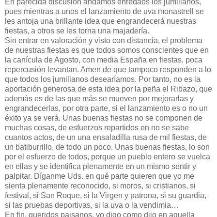
En parecida discusión andamos enredaos los jumillanos,
pues mientras a unos el lanzamiento de uva monastrell se
les antoja una brillante idea que engrandecerá nuestras
fiestas, a otros se les torna una majadería.
Sin entrar en valoración y visto con distancia, el problema
de nuestras fiestas es que todos somos conscientes que en
la canícula de Agosto, con media España en fiestas, poca
repercusión levantan. Amen de que tampoco responden a lo
que todos los jumillanos desearíamos. Por tanto, no es la
aportación generosa de esta idea por la peña el Ribazo, que
además es de las que más se mueven por mejorarlas y
engrandecerlas, por otra parte, si el lanzamiento es o no un
éxito ya se verá. Unas buenas fiestas no se componen de
muchas cosas, de esfuerzos repartidos en no se sabe
cuantos actos, de un una ensaladilla rusa de mil fiestas, de
un batiburrillo, de todo un poco. Unas buenas fiestas, lo son
por el esfuerzo de todos, porque un pueblo entero se vuelca
en ellas y se identifica plenamente en un mismo sentir y
palpitar. Díganme Uds. en qué parte quieren que yo me
sienta plenamente reconocido, si moros, si cristianos, si
festival, si San Roque, si la Virgen y patrona, si su guardia,
si las pruebas deportivas, si la uva o la vendimia…
En fin, queridos paisanos, yo digo como dijo en aquella