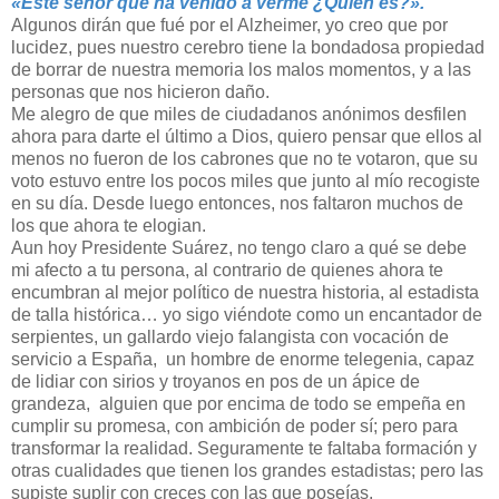
«Este señor que ha venido a verme ¿Quién es?».
Algunos dirán que fué por el Alzheimer, yo creo que por
lucidez, pues nuestro cerebro tiene la bondadosa propiedad
de borrar de nuestra memoria los malos momentos, y a las
personas que nos hicieron daño.
Me alegro de que miles de ciudadanos anónimos desfilen
ahora para darte el último a Dios, quiero pensar que ellos al
menos no fueron de los cabrones que no te votaron, que su
voto estuvo entre los pocos miles que junto al mío recogiste
en su día. Desde luego entonces, nos faltaron muchos de
los que ahora te elogian.
Aun hoy Presidente Suárez, no tengo claro a qué se debe
mi afecto a tu persona, al contrario de quienes ahora te
encumbran al mejor político de nuestra historia, al estadista
de talla histórica… yo sigo viéndote como un encantador de
serpientes, un gallardo viejo falangista con vocación de
servicio a España, un hombre de enorme telegenia, capaz
de lidiar con sirios y troyanos en pos de un ápice de
grandeza, alguien que por encima de todo se empeña en
cumplir su promesa, con ambición de poder sí; pero para
transformar la realidad. Seguramente te faltaba formación y
otras cualidades que tienen los grandes estadistas; pero las
supiste suplir con creces con las que poseías.