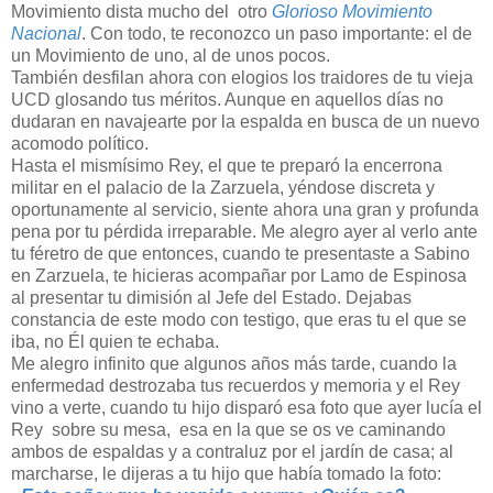
Movimiento dista mucho del otro
Glorioso Movimiento
Nacional
. Con todo, te reconozco un paso importante: el de
un Movimiento de uno, al de unos pocos.
También desfilan ahora con elogios los traidores de tu vieja
UCD glosando tus méritos. Aunque en aquellos días no
dudaran en navajearte por la espalda en busca de un nuevo
acomodo político.
Hasta el mismísimo Rey, el que te preparó la encerrona
militar en el palacio de la Zarzuela, yéndose discreta y
oportunamente al servicio, siente ahora una gran y profunda
pena por tu pérdida irreparable. Me alegro ayer al verlo ante
tu féretro de que entonces, cuando te presentaste a Sabino
en Zarzuela, te hicieras acompañar por Lamo de Espinosa
al presentar tu dimisión al Jefe del Estado. Dejabas
constancia de este modo con testigo, que eras tu el que se
iba, no Él quien te echaba.
Me alegro infinito que algunos años más tarde, cuando la
enfermedad destrozaba tus recuerdos y memoria y el Rey
vino a verte, cuando tu hijo disparó esa foto que ayer lucía el
Rey sobre su mesa, esa en la que se os ve caminando
ambos de espaldas y a contraluz por el jardín de casa; al
marcharse, le dijeras a tu hijo que había tomado la foto: