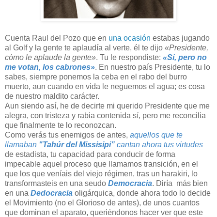
Cuenta Raul del Pozo que en
una ocasión
estabas jugando
al Golf y la gente te aplaudía al verte, él te dijo
«Presidente,
cómo le aplaude la gente»
. Tu le respondiste:
«Sí, pero no
me votan, los cabrones»
. En nuestro país Presidente, tu lo
sabes, siempre ponemos la ceba en el rabo del burro
muerto, aun cuando en vida le neguemos el agua; es cosa
de nuestro maldito carácter.
Aun siendo así, he de decirte mi querido Presidente que me
alegra, con tristeza y rabia contenida sí, pero me reconcilia
que finalmente te lo reconozcan.
Como verás tus enemigos de antes,
aquellos que te
llamaban
"Tahúr del Missisipi”
cantan ahora tus virtudes
de estadista, tu capacidad para conducir de forma
impecable aquel proceso que llamamos transición, en el
que los que veníais del viejo régimen, tras un harakiri, lo
transformasteis en una seudo
Democracia
. Diría más bien
en una
Dedocracia
oligárquica, donde ahora todo lo decide
el Movimiento (no el Glorioso de antes), de unos cuantos
que dominan el aparato, queriéndonos hacer ver que este