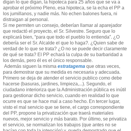
digan lo que digan, la hipoteca para 25 años que se va a
aprobar el próximo Pleno, esa hipoteca, se la echa el PP a
los jumillanos, y nadie más. No echen balones fuera, ni
distraigan al personal.
Si me permiten un consejo, deberían llamar al aparejador
que redactó el proyecto, el Sr. Silvestre. Seguro que lo
explicará bien, “para que todo el pueblo lo entienda”. ¿O
debería ser el Sr. Alcalde el que lo haga?. ¿Quien sabe de
verdad de lo que se trata? ¿O no se puede decir claramente
de qué se trata? El PP echará la culpa de su barbaridad a
los demás, pero él es el único responsable.
Además siguen la misma
estratagema
que otras veces,
para demostrar que su medida es necesaria y adecuada.
Primero se deja de atender el servicio publico como debe
hacerse (basuras, jardines, limpieza,...). Segundo, el
ciudadano interioriza que la Administración pública es inútil
para gestionar dicho servicio, cuando en realidad lo que
ocurre es que se hace mal a caso hecho. En tercer lugar,
visto el mal servicio que se tiene, el cargo correspondiente
del PP, propone la privatización que traerá materiales
nuevos, mejor servicio y más barato. Por último, se privatiza
el servicio, se normalizan los trabajos (que antes no se
hacían con toda la intención) y, queda demostrado que el