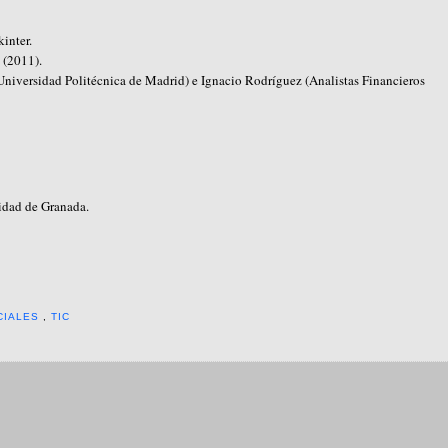
kinter.
 (2011).
niversidad Politécnica de Madrid) e Ignacio Rodríguez (Analistas Financieros
idad de Granada.
CIALES
,
TIC