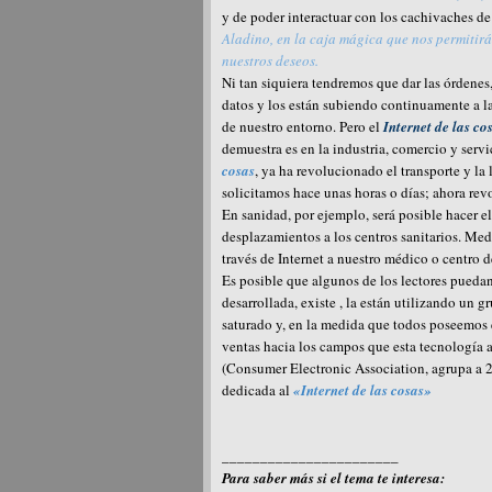
y de poder interactuar con los cachivaches de
Aladino, en la caja mágica que nos permitirá
nuestros deseos.
Ni tan siquiera tendremos que dar las órdene
datos y los están subiendo continuamente a l
de nuestro entorno. Pero el
Internet de las co
demuestra es en la industria, comercio y servi
cosas
, ya ha revolucionado el transporte y la
solicitamos hace unas horas o días; ahora rev
En sanidad, por ejemplo, será posible hacer e
desplazamientos a los centros sanitarios. Med
través de Internet a nuestro médico o centro d
Es posible que algunos de los lectores puedan
desarrollada, existe , la están utilizando u
saturado y, en la medida que todos poseemos el
ventas hacia los campos que esta tecnología 
(Consumer Electronic Association, agrupa a 2
dedicada al
«Internet de las cosas»
_______________________
Para saber más si el tema te interesa: