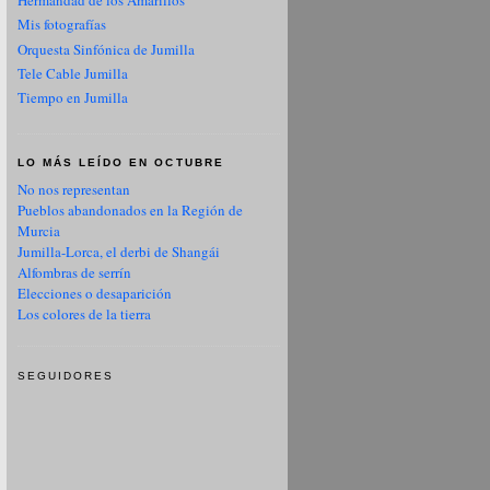
Hermandad de los Amarillos
Mis fotografías
Orquesta Sinfónica de Jumilla
Tele Cable Jumilla
Tiempo en Jumilla
LO MÁS LEÍDO EN OCTUBRE
No nos representan
Pueblos abandonados en la Región de
Murcia
Jumilla-Lorca, el derbi de Shangái
Alfombras de serrín
Elecciones o desaparición
Los colores de la tierra
SEGUIDORES