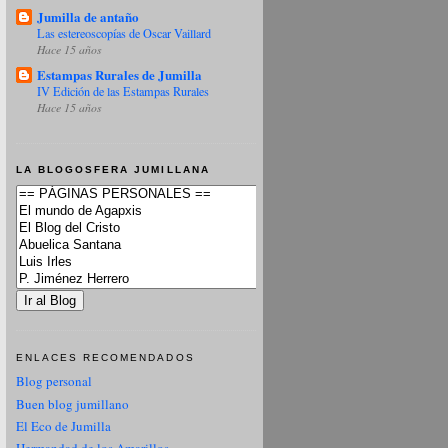
Jumilla de antaño
Las estereoscopías de Oscar Vaillard
Hace 15 años
Estampas Rurales de Jumilla
IV Edición de las Estampas Rurales
Hace 15 años
LA BLOGOSFERA JUMILLANA
ENLACES RECOMENDADOS
Blog personal
Buen blog jumillano
El Eco de Jumilla