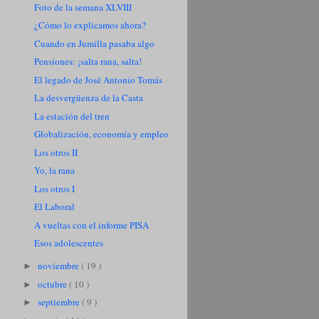
Foto de la semana XLVIII
¿Cómo lo explicamos ahora?
Cuando en Jumilla pasaba algo
Pensiones: ¡salta rana, salta!
El legado de José Antonio Tomás
La desvergüenza de la Casta
La estación del tren
Globalización, economía y empleo
Los otros II
Yo, la rana
Los otros I
El Laboral
A vueltas con el informe PISA
Esos adolescentes
noviembre
( 19 )
►
octubre
( 10 )
►
septiembre
( 9 )
►