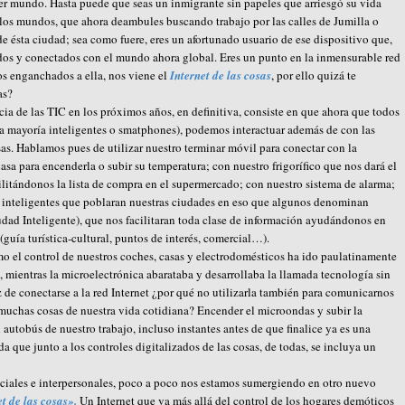
cer mundo. Hasta puede que seas un inmigrante sin papeles que arriesgó su vida
 los mundos, que ahora deambules buscando trabajo por las calles de Jumilla o
de ésta ciudad; sea como fuere, eres un afortunado usuario de ese dispositivo que,
os y conectados con el mundo ahora global. Eres un punto en la inmensurable red
s enganchados a ella, nos viene el
Internet de las cosas
, por ello quizá te
as?
ia de las TIC en los próximos años, en definitiva, consiste en que ahora que todos
a mayoría inteligentes o smatphones), podemos interactuar además de con las
s. Hablamos pues de utilizar nuestro terminar móvil para conectar con la
asa para encenderla o subir su temperatura; con nuestro frigorífico que nos dará el
litándonos la lista de compra en el supermercado; con nuestro sistema de alarma;
 inteligentes que poblaran nuestras ciudades en eso que algunos denominan
udad Inteligente), que nos facilitaran toda clase de información ayudándonos en
(guía turística-cultural, puntos de interés, comercial…).
el control de nuestros coches, casas y electrodomésticos ha ido paulatinamente
, mientras la microelectrónica abarataba y desarrollaba la llamada tecnología sin
 de conectarse a la red Internet ¿por qué no utilizarla también para comunicarnos
 muchas cosas de nuestra vida cotidiana? Encender el microondas y subir la
autobús de nuestro trabajo, incluso instantes antes de que finalice ya es una
da que junto a los controles digitalizados de las cosas, de todas, se incluya un
 sociales e interpersonales, poco a poco nos estamos sumergiendo en otro nuevo
t de las cosas».
Un Internet que va más allá del control de los hogares demóticos