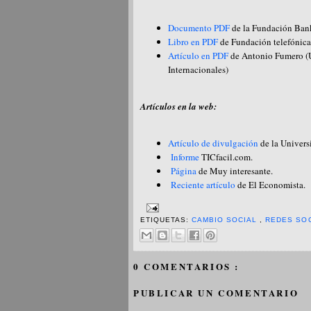
Documento PDF
de la Fundación Ban
Libro en PDF
de Fundación telefónica
Artículo en PDF
de Antonio Fumero (U
Internacionales)
Artículos en la web:
Artículo de divulgación
de la Univers
Informe
TICfacil.com.
Página
de Muy interesante.
Reciente artículo
de El Economista.
ETIQUETAS:
CAMBIO SOCIAL
,
REDES SO
0 COMENTARIOS :
PUBLICAR UN COMENTARIO