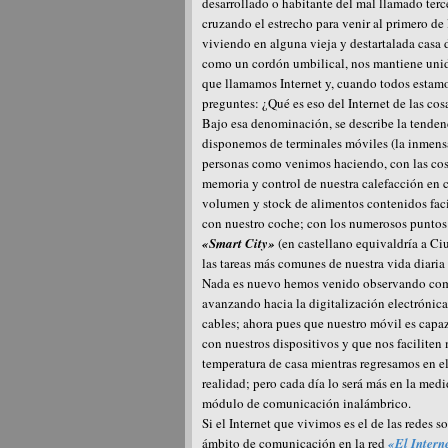
desarrollado o habitante del mal llamado ter
cruzando el estrecho para venir al primero de
viviendo en alguna vieja y destartalada casa 
como un cordón umbilical, nos mantiene unid
que llamamos Internet y, cuando todos estamo
preguntes: ¿Qué es eso del Internet de las cos
Bajo esa denominación, se describe la tendenc
disponemos de terminales móviles (la inmens
personas como venimos haciendo, con las cosa
memoria y control de nuestra calefacción en c
volumen y stock de alimentos contenidos faci
con nuestro coche; con los numerosos puntos
«Smart City»
(en castellano equivaldría a Ci
las tareas más comunes de nuestra vida diaria 
Nada es nuevo hemos venido observando como 
avanzando hacia la digitalización electrónica
cables; ahora pues que nuestro móvil es capaz
con nuestros dispositivos y que nos faciliten
temperatura de casa mientras regresamos en el 
realidad; pero cada día lo será más en la medi
módulo de comunicación inalámbrico.
Si el Internet que vivimos es el de las redes
ámbito de comunicación en la red
«El Interne