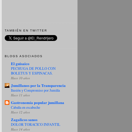
TAMBIÉN EN TWITTER
BLOGS ASOCIADOS
El guisaico
PECHUGA DE POLLO CON
BOLETUS Y ESPINACAS.
Hace 10 años
Jumillanos por la Transparencia
Ilusión y Compromiso por Jumilla
Hace 11 años
Gastronomía popular jumillana
Caballa en escabeche
Hace 12 años
Zagalicos sanos
DOLOR TORACICO INFANTIL
Hace 14 años