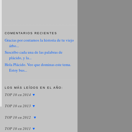
COMENTARIOS RECIENTES
Gracias por contarnos la historia de tu viejo
árbo...
Suscribo cada una de las palabras de
plácido, y la...
Hola Plácido. Veo que dominas este tema.
Estoy bus...
LOS MÁS LEÍDOS EN EL AÑO:
TOP 10 en 2014
▼
TOP 10 en 2013
▼
TOP 10 en 2012
▼
TOP 10 en 2011
▼