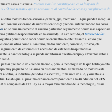
 nuestra casa a distancia.
Nuestro móvil se constituye así en la lámpara de
 el
«Ábrete sésamo»
que nos conducirá al control de las cosas y cumplimiento de
s, nuestro móviles tienen sensores (cámara, gps, micrófono…) que pueden recopilar
a red, son una extensión de nuestros sentidos y puedem interactuar con las cosas
sas
no se ciñe únicamente al usuario particular, seguramente donde más capacidad
cios públicos (especialmente en la sanidad). En este sentido, el
Internet de las
 logística permitiendo saber donde se encuentra en este instante el envío que
olucionará otros como el sanitario, medio ambiente, comercio, turismo, etc.
l seguimiento de enfermos sin necesidad de estancias hospitalarias o
iante la nanotecnología se puede monitorizar nuestro cuerpo y enviar los datos a
e salud.
 pensar que hablo de «ciencia ficción», pero la tecnología de la que hablo ya está
n grupo muy pequeño de usuarios en estos momentos. El mercado de móviles está
 nuestro, la industria (de todos los sectores), toma nota de ello, y orienta sus
abre. De ahí que, el próximo certamen correspondiente a la 48 edición del CES
.000 compañías de EEUU y es la mayor feria mundial de la tecnología), estará