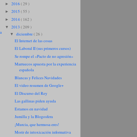
2016
( 29 )
►
2015
( 55 )
►
2014
( 162 )
►
2013
( 209 )
▼
ua
diciembre
( 26 )
▼
El Internet de las cosas
El Laboral II (sus primeros cursos)
Se rompe el «Pacto de no agresión»
Marruecos apuesta por la experiencia
española
Blancas y Felices Navidades
El video resumen de Google+
El Discurso del Rey
Las gallinas piden ayuda
Estamos en navidad
Jumilla y la Blogosfera
¡Murcia, que hermosa eres!
Morir de intoxicación informativa