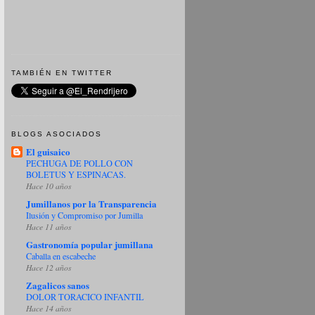
TAMBIÉN EN TWITTER
BLOGS ASOCIADOS
El guisaico
PECHUGA DE POLLO CON
BOLETUS Y ESPINACAS.
Hace 10 años
Jumillanos por la Transparencia
Ilusión y Compromiso por Jumilla
Hace 11 años
Gastronomía popular jumillana
Caballa en escabeche
Hace 12 años
Zagalicos sanos
DOLOR TORACICO INFANTIL
Hace 14 años