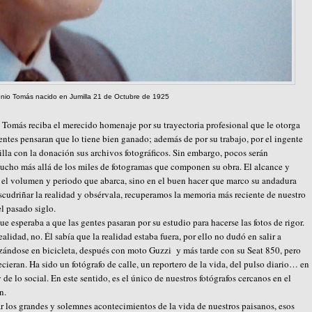
nio Tomás nacido en Jumilla 21 de Octubre de 1925
Tomás reciba el merecido homenaje por su trayectoria profesional que le otorga
entes pensaran que lo tiene bien ganado; además de por su trabajo, por el ingente
illa con la donación sus archivos fotográficos. Sin embargo, pocos serán
mucho más allá de los miles de fotogramas que componen su obra. El alcance y
 el volumen y periodo que abarca, sino en el buen hacer que marco su andadura
escudriñar la realidad y obsérvala, recuperamos la memoria más reciente de nuestro
l pasado siglo.
ue esperaba a que las gentes pasaran por su estudio para hacerse las fotos de rigor.
alidad, no. Él sabía que la realidad estaba fuera, por ello no dudó en salir a
azándose en bicicleta, después con moto Guzzi y más tarde con su Seat 850, pero
cieran. Ha sido un fotógrafo de calle, un reportero de la vida, del pulso diario… en
 de lo social. En este sentido, es el único de nuestros fotógrafos cercanos en el
n.
r los grandes y solemnes acontecimientos de la vida de nuestros paisanos, esos