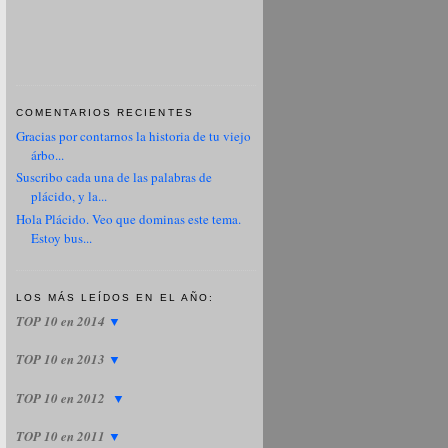
COMENTARIOS RECIENTES
Gracias por contarnos la historia de tu viejo
árbo...
Suscribo cada una de las palabras de
plácido, y la...
Hola Plácido. Veo que dominas este tema.
Estoy bus...
LOS MÁS LEÍDOS EN EL AÑO:
TOP 10 en 2014
▼
TOP 10 en 2013
▼
TOP 10 en 2012
▼
TOP 10 en 2011
▼