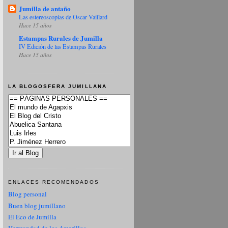
Jumilla de antaño
Las estereoscopías de Oscar Vaillard
Hace 15 años
Estampas Rurales de Jumilla
IV Edición de las Estampas Rurales
Hace 15 años
LA BLOGOSFERA JUMILLANA
ENLACES RECOMENDADOS
Blog personal
Buen blog jumillano
El Eco de Jumilla