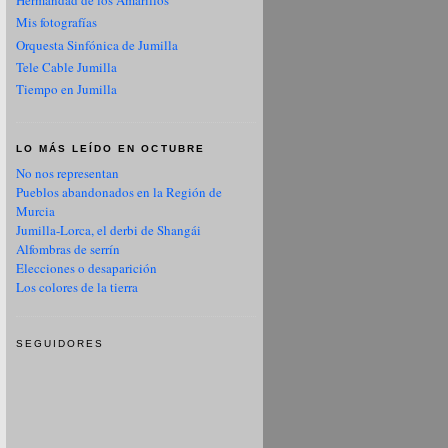
Hermandad de los Amarillos
Mis fotografías
Orquesta Sinfónica de Jumilla
Tele Cable Jumilla
Tiempo en Jumilla
LO MÁS LEÍDO EN OCTUBRE
No nos representan
Pueblos abandonados en la Región de
Murcia
Jumilla-Lorca, el derbi de Shangái
Alfombras de serrín
Elecciones o desaparición
Los colores de la tierra
SEGUIDORES