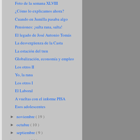
Foto de la semana XLVIII
¿Cómo lo explicamos ahora?
Cuando en Jumilla pasaba algo
Pensiones: ¡salta rana, salta!
El legado de José Antonio Tomás
La desvergüenza de la Casta
La estación del tren
Globalización, economía y empleo
Los otros II
Yo, la rana
Los otros I
El Laboral
A vueltas con el informe PISA
Esos adolescentes
noviembre
( 19 )
►
octubre
( 10 )
►
septiembre
( 9 )
►