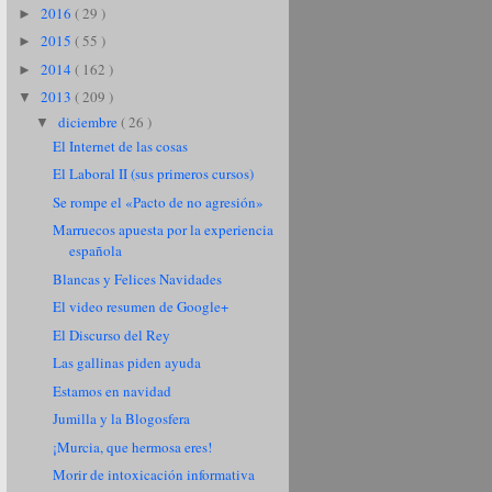
2016
( 29 )
►
2015
( 55 )
►
2014
( 162 )
►
2013
( 209 )
▼
diciembre
( 26 )
▼
El Internet de las cosas
El Laboral II (sus primeros cursos)
Se rompe el «Pacto de no agresión»
Marruecos apuesta por la experiencia
española
Blancas y Felices Navidades
El video resumen de Google+
El Discurso del Rey
Las gallinas piden ayuda
Estamos en navidad
Jumilla y la Blogosfera
¡Murcia, que hermosa eres!
Morir de intoxicación informativa