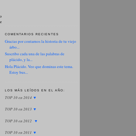
mo
de
COMENTARIOS RECIENTES
Gracias por contarnos la historia de tu viejo
árbo...
Suscribo cada una de las palabras de
plácido, y la...
Hola Plácido. Veo que dominas este tema.
Estoy bus...
LOS MÁS LEÍDOS EN EL AÑO:
TOP 10 en 2014
▼
TOP 10 en 2013
▼
TOP 10 en 2012
▼
TOP 10 en 2011
▼