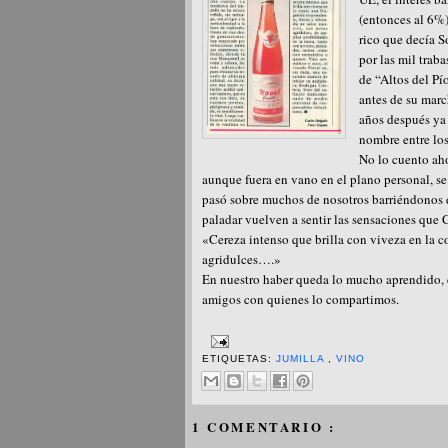
(entonces al 6%)
rico que decía S
por las mil traba
de “Altos del Pí
antes de su marc
años después ya 
nombre entre lo
No lo cuento aho
aunque fuera en vano en el plano personal, se
pasó sobre muchos de nosotros barriéndonos d
paladar vuelven a sentir las sensaciones que 
«Cereza intenso que brilla con viveza en la c
agridulces….»
En nuestro haber queda lo mucho aprendido, e
amigos con quienes lo compartimos.
ETIQUETAS:
JUMILLA
,
VINO
1 COMENTARIO :