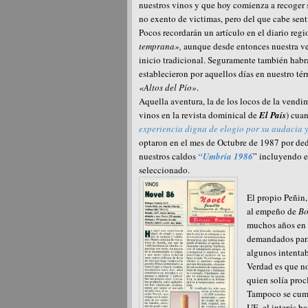
nuestros vinos y que hoy comienza a recoger s
no exento de victimas, pero del que cabe senti
Pocos recordarán un artículo en el diario reg
temprana»,
aunque desde entonces nuestra ve
inicio tradicional. Seguramente también habr
establecieron por aquellos días en nuestro t
«Altos del Pío»
.
Aquella aventura, la de los locos de la vendi
vinos en la revista dominical de
El País
) cua
experiencia digna de elogio por su audacia 
optaron en el mes de Octubre de 1987 por dedic
nuestros caldos
“Umbría 1986
” incluyendo e
seleccionado.
El propio Peñin,
al empeño de
Bo
muchos años en l
demandados para 
algunos intentab
Verdad es que no
quien solía proc
Tampoco se cumpl
UE, el interés b