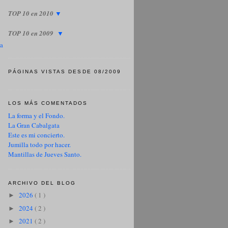
TOP 10 en 2010
▼
TOP 10 en 2009
▼
ua
PÁGINAS VISTAS DESDE 08/2009
LOS MÁS COMENTADOS
La forma y el Fondo.
La Gran Cabalgata
Este es mi concierto.
Jumilla todo por hacer.
Mantillas de Jueves Santo.
ARCHIVO DEL BLOG
2026
( 1 )
►
2024
( 2 )
►
2021
( 2 )
►