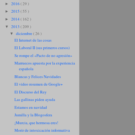
2016
( 29 )
►
2015
( 55 )
►
2014
( 162 )
►
2013
( 209 )
▼
diciembre
( 26 )
▼
El Internet de las cosas
El Laboral II (sus primeros cursos)
Se rompe el «Pacto de no agresión»
Marruecos apuesta por la experiencia
española
Blancas y Felices Navidades
El video resumen de Google+
El Discurso del Rey
Las gallinas piden ayuda
Estamos en navidad
Jumilla y la Blogosfera
¡Murcia, que hermosa eres!
Morir de intoxicación informativa