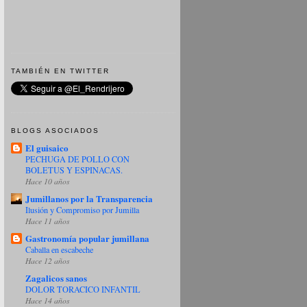
TAMBIÉN EN TWITTER
BLOGS ASOCIADOS
El guisaico
PECHUGA DE POLLO CON
BOLETUS Y ESPINACAS.
Hace 10 años
Jumillanos por la Transparencia
Ilusión y Compromiso por Jumilla
Hace 11 años
Gastronomía popular jumillana
Caballa en escabeche
Hace 12 años
Zagalicos sanos
DOLOR TORACICO INFANTIL
Hace 14 años