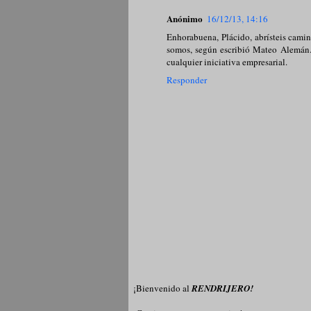
Anónimo
16/12/13, 14:16
Enhorabuena, Plácido, abrísteis camin
somos, según escribió Mateo Alemán. 
cualquier iniciativa empresarial.
Responder
¡Bienvenido al
RENDRIJERO!