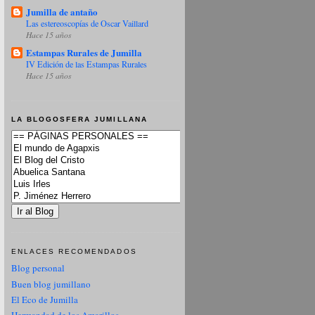
Jumilla de antaño
Las estereoscopías de Oscar Vaillard
Hace 15 años
Estampas Rurales de Jumilla
IV Edición de las Estampas Rurales
Hace 15 años
LA BLOGOSFERA JUMILLANA
ENLACES RECOMENDADOS
Blog personal
Buen blog jumillano
El Eco de Jumilla