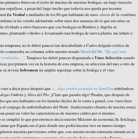
us primeros frutos en el éxito de muchas de nuestras bodegas, un largo trayecto
rse orgulloso, a pesar del largo trecho que todavía nos queda por recorrer.
ional
La Verdad
a mediados de los 80 que hablando de unos
«locos de la vendimia
ndimia se ha venido adelantado sobre unas dos semanas de lo que era entes su
án olvidado a otros franceses que con bodegas en Burdeos y Argelia se
érmino, plantando viñedos y levantando una bodega de nueva planta; me refiero a
mia temprana, no le debió parecer tan descabellada a Carlos delgado (critico de
ndo comenzaba su columna sobre nuestro rosado
Novel del 86
:
“He aquí una
y resultados…”
. Tampoco les debió parecer disparatada a
Vinos Selección
cuando
ar, por primera vez en la historia de esta empresa, su selección del mes a otro de
n su revista
Sobremesa
un amplio reportaje sobre la bodega y el vino
 vino a decir poco después que
«…algo estaba pasando en Jumilla
» refiriéndose
degas Umbría
y
Altos del Pío.
¡Claro que pasaba algo! Pasaba, que después de
os que nos habíamos en los laureles fáciles de la venta a granel, con vinos bien
el coupage de embotelladores del Norte (tradicionales clientes de nuestra zona),
an poner en valor las características de nuestros caldos por si mismos.
 se cumplió lo que por entonces decía nuestro Ministro de economía Sr. Solchaga,
lamar que España era el país donde uno podía hacerse rico en menos tiempo.
ieron nuestras previsiones sobre que, con nuestra recién estrenada entrada en la
ancario por los préstamos se pusiera a los niveles bajos que gozaba Europa