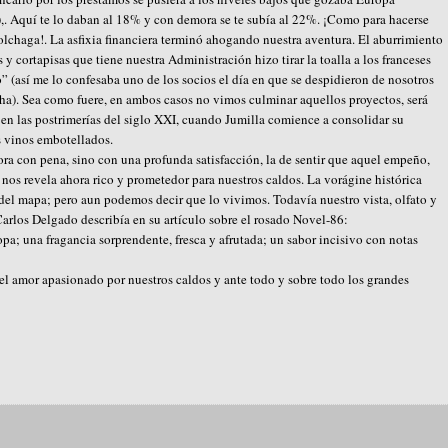
,. Aquí te lo daban al 18% y con demora se te subía al 22%. ¡Como para hacerse
olchaga!. La asfixia financiera terminó ahogando nuestra aventura. El aburrimiento
s y cortapisas que tiene nuestra Administración hizo tirar la toalla a los franceses
o” (así me lo confesaba uno de los socios el día en que se despidieron de nosotros
ha). Sea como fuere, en ambos casos no vimos culminar aquellos proyectos, será
en las postrimerías del siglo XXI, cuando Jumilla comience a consolidar su
s vinos embotellados.
ra con pena, sino con una profunda satisfacción, la de sentir que aquel empeño,
 nos revela ahora rico y prometedor para nuestros caldos. La vorágine histórica
el mapa; pero aun podemos decir que lo vivimos. Todavía nuestro vista, olfato y
Carlos Delgado describía en su artículo sobre el rosado Novel-86:
opa; una fragancia sorprendente, fresca y afrutada; un sabor incisivo con notas
l amor apasionado por nuestros caldos y ante todo y sobre todo los grandes