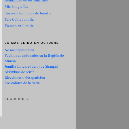
Hermandad de los Amarillos
Mis fotografías
Orquesta Sinfónica de Jumilla
Tele Cable Jumilla
Tiempo en Jumilla
LO MÁS LEÍDO EN OCTUBRE
No nos representan
Pueblos abandonados en la Región de
Murcia
Jumilla-Lorca, el derbi de Shangái
Alfombras de serrín
Elecciones o desaparición
Los colores de la tierra
SEGUIDORES