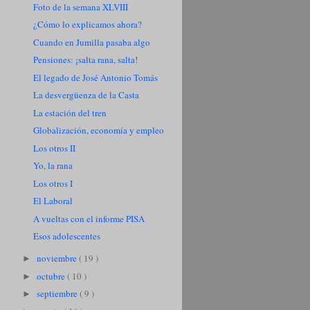
Foto de la semana XLVIII
¿Cómo lo explicamos ahora?
Cuando en Jumilla pasaba algo
Pensiones: ¡salta rana, salta!
El legado de José Antonio Tomás
La desvergüenza de la Casta
La estación del tren
Globalización, economía y empleo
Los otros II
Yo, la rana
Los otros I
El Laboral
A vueltas con el informe PISA
Esos adolescentes
noviembre
( 19 )
►
octubre
( 10 )
►
septiembre
( 9 )
►