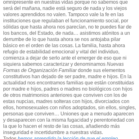
omnipresente en nuestras vidas porque no sabemos que
será del mañana, nadie está seguro de nada y los viejos
valores aprendidos no valen. Tampoco vale la fe en las
instituciones que regulaban el funcionamiento social, por
sólidas que hasta ahora nos parecían, no te puedes fiar de
los bancos, del Estado, de nada… asistimos atónitos a un
derrumbe de lo que hasta ahora se nos antojaba pilar
básico en el orden de las cosas. La familia, hasta ahora
refugio de estabilidad emocional y vital del individuo,
comienza a dejar de serlo ante el emerger de eso que ni
siquiera sabemos caracterizar y denominamos
Nuevas
Formas de Organización Familiar
donde sus elementos
constitutivos han dejado de ser padre, madre e hijos. En la
actualidad nos encontramos familias que están constituidas
por madre e hijos, padres o madres no biológicos con hijos
de otros matrimonios anteriores que conviven con los de
estas nupcias, madres solteras con hijos, divorciados con
ellos, homosexuales con niños adoptados, sin ellos, singles,
personas que conviven… Uniones que a menudo aparecen
y desaparecen con la misma fugacidad y perentoriedad con
la que lo hacen el resto de las cosas, añadiendo más
inseguridad e incertidumbre a nuestras vidas.
Todos
hemos aprendido la lección de que el empleo