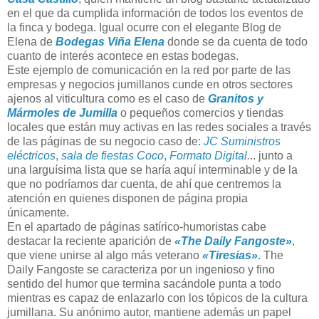
en el que da cumplida información de todos los eventos de
la finca y bodega. Igual ocurre con el elegante Blog de
Elena de
Bodegas Viña Elena
donde se da cuenta de todo
cuanto de interés acontece en estas bodegas.
Este ejemplo de comunicación en la red por parte de las
empresas y negocios jumillanos cunde en otros sectores
ajenos al viticultura como es el caso de
Granitos y
Mármoles de Jumilla
o pequeños comercios y tiendas
locales que están muy activas en las redes sociales a través
de las páginas de su negocio caso de:
JC Suministros
eléctricos
,
sala de fiestas Coco
,
Formato Digital
.
.. junto a
una larguísima lista que se haría aquí interminable y de la
que no podríamos dar cuenta, de ahí que centremos la
atención en quienes disponen de página propia
únicamente.
En el apartado de páginas satírico-humoristas cabe
destacar la reciente aparición de
«The Daily Fangoste»
,
que viene unirse al algo más veterano
«Tiresias»
. The
Daily Fangoste se caracteriza por un ingenioso y fino
sentido del humor que termina sacándole punta a todo
mientras es capaz de enlazarlo con los tópicos de la cultura
jumillana. Su anónimo autor, mantiene además un papel