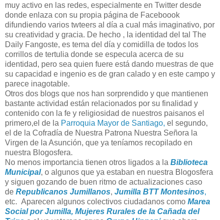
muy activo en las redes, especialmente en Twitter desde
donde enlaza con su propia página de Faceboook
difundiendo varios twteers al día a cual más imaginativo, por
su creatividad y gracia. De hecho , la identidad del tal The
Daily Fangoste, es tema del día y comidilla de todos los
corrillos de tertulia donde se especula acerca de su
identidad, pero sea quien fuere está dando muestras de que
su capacidad e ingenio es de gran calado y en este campo y
parece inagotable.
Otros dos blogs que nos han sorprendido y que mantienen
bastante actividad están relacionados por su finalidad y
contenido con la fe y religiosidad de nuestros paisanos el
primero,el de la
Parroquia Mayor de Santiago,
el segundo,
el de la Cofradía de Nuestra Patrona Nuestra Señora la
Virgen de la Asunción, que ya teníamos recopilado en
nuestra Blogosfera.
No menos importancia tienen otros ligados a la
Biblioteca
Municipal
, o algunos que ya estaban en nuestra Blogosfera
y siguen gozando de buen ritmo de actualizaciones caso
de
Republicanos Jumillanos
,
Jumilla BTT Montesinos
,
etc. Aparecen algunos colectivos ciudadanos como
Marea
Social por Jumilla,
Mujeres Rurales de la Cañada del