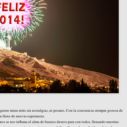
iere mirar atrás sin nostalgias, ni pesares. Con la conciencia siempre gozosa de
u lleno de nuevas esperanzas.
nos se nos inflama el alma de buenos deseos para con todos, llenando nuestras