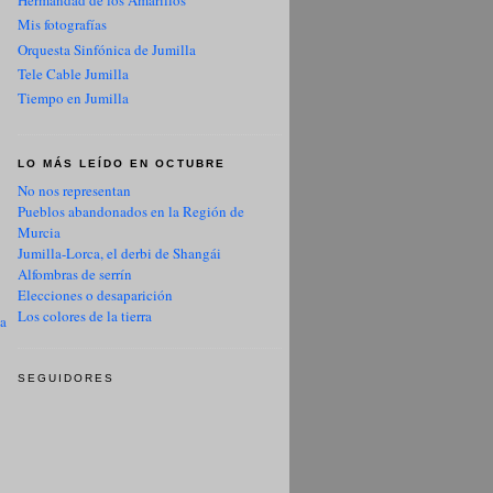
Hermandad de los Amarillos
Mis fotografías
Orquesta Sinfónica de Jumilla
Tele Cable Jumilla
Tiempo en Jumilla
LO MÁS LEÍDO EN OCTUBRE
No nos representan
Pueblos abandonados en la Región de
Murcia
Jumilla-Lorca, el derbi de Shangái
Alfombras de serrín
Elecciones o desaparición
Los colores de la tierra
ua
SEGUIDORES