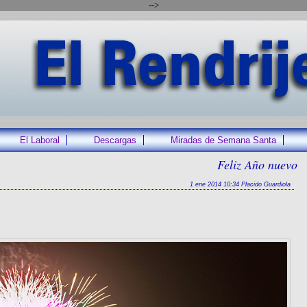
-->
El Laboral
Descargas
Miradas de Semana Santa
Feliz Año nuevo
1 ene 2014 10:34 Placido Guardiola