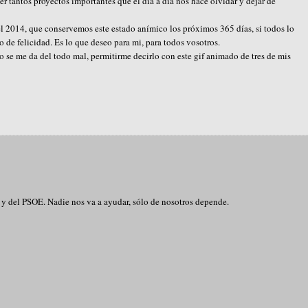
tantos proyectos importantes que el día a día nos hace olvidar y dejar de
 el 2014, que conservemos este estado anímico los próximos 365 días, si todos lo
 de felicidad. Es lo que deseo para mi, para todos vosotros.
o se me da del todo mal, permitirme decirlo con este gif animado de tres de mis
P y del PSOE. Nadie nos va a ayudar, sólo de nosotros depende.