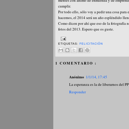
mentes con ánimo de enmienda y de emprender 
cumplir.
Por todo ello, sólo voy a pedir una cosa para
hacemos, el 2014 será un año espléndido lleno
Como dicen por ahí que eso de la fotografía n
fotos del 2013. Espero que os guste.
ETIQUETAS:
FELICITACIÓN
1 COMENTARIO :
Anónimo
1/1/14, 17:45
La esperanza es la de liberarnos del P
Responder