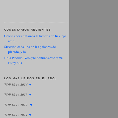
COMENTARIOS RECIENTES
Gracias por contarnos la historia de tu viejo
árbo...
Suscribo cada una de las palabras de
plácido, y la...
Hola Plácido. Veo que dominas este tema.
Estoy bus...
LOS MÁS LEÍDOS EN EL AÑO:
TOP 10 en 2014
▼
TOP 10 en 2013
▼
TOP 10 en 2012
▼
TOP 10 en 2011
▼