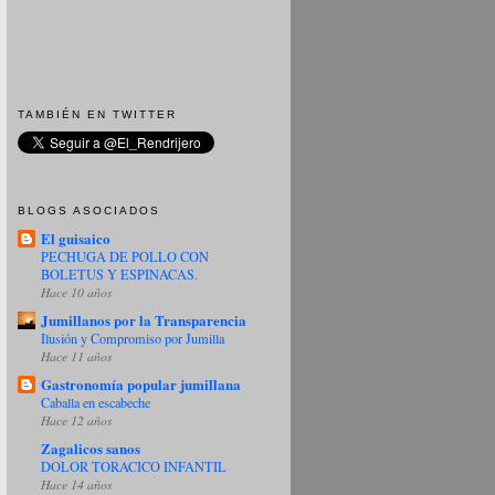
TAMBIÉN EN TWITTER
BLOGS ASOCIADOS
El guisaico
PECHUGA DE POLLO CON
BOLETUS Y ESPINACAS.
Hace 10 años
Jumillanos por la Transparencia
Ilusión y Compromiso por Jumilla
Hace 11 años
Gastronomía popular jumillana
Caballa en escabeche
Hace 12 años
Zagalicos sanos
DOLOR TORACICO INFANTIL
Hace 14 años