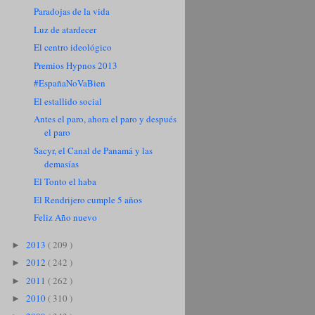
Paradojas de la vida
Luz de atardecer
El centro ideológico
Premios Hypnos 2013
#EspañaNoVaBien
El estallido social
Antes el paro, ahora el paro y después
el paro
Sacyr, el Canal de Panamá y las
demasías
El Tonto el haba
El Rendrijero cumple 5 años
Feliz Año nuevo
2013
( 209 )
►
2012
( 242 )
►
2011
( 262 )
►
2010
( 310 )
►