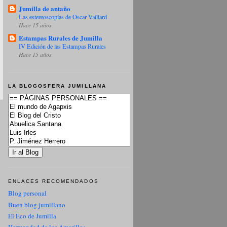
Jumilla de antaño
Las estereoscopías de Oscar Vaillard
Hace 15 años
Estampas Rurales de Jumilla
IV Edición de las Estampas Rurales
Hace 15 años
LA BLOGOSFERA JUMILLANA
ENLACES RECOMENDADOS
Blog personal
Buen blog jumillano
El Eco de Jumilla