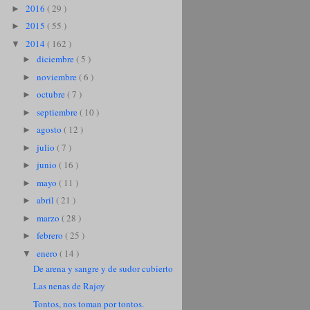
2016
( 29 )
►
2015
( 55 )
►
2014
( 162 )
▼
diciembre
( 5 )
►
noviembre
( 6 )
►
octubre
( 7 )
►
septiembre
( 10 )
►
agosto
( 12 )
►
julio
( 7 )
►
junio
( 16 )
►
mayo
( 11 )
►
abril
( 21 )
►
marzo
( 28 )
►
febrero
( 25 )
►
enero
( 14 )
▼
De arena y sangre y de sudor cubierto
Las nenas de Rajoy
Tontos, nos toman por tontos.