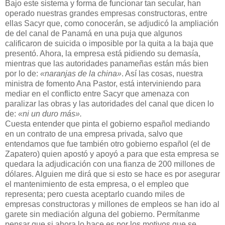
Bajo este sistema y forma de funcionar tan secular, han
operado nuestras grandes empresas constructoras, entre
ellas Sacyr que, como conocerán, se adjudicó la ampliación
de del canal de Panamá en una puja que algunos
calificaron de suicida o imposible por la quita a la baja que
presentó. Ahora, la empresa está pidiendo su demasía,
mientras que las autoridades panameñas están más bien
por lo de:
«naranjas de la china»
. Así las cosas, nuestra
ministra de fomento Ana Pastor, está interviniendo para
mediar en el conflicto entre Sacyr que amenaza con
paralizar las obras y las autoridades del canal que dicen lo
de:
«ni un duro más».
Cuesta entender que pinta el gobierno español mediando
en un contrato de una empresa privada, salvo que
entendamos que fue también otro gobierno español (el de
Zapatero) quien apostó y apoyó a para que esta empresa se
quedara la adjudicación con una fianza de 200 millones de
dólares. Alguien me dirá que si esto se hace es por asegurar
el mantenimiento de esta empresa, o el empleo que
representa; pero cuesta aceptarlo cuando miles de
empresas constructoras y millones de empleos se han ido al
garete sin mediación alguna del gobierno. Permítanme
pensar que si ahora lo hace es por los motivos que se