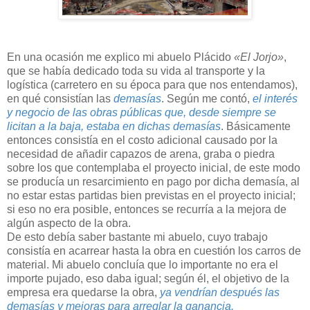
En una ocasión me explico mi abuelo Plácido
«El Jorjo»
,
que se había dedicado toda su vida al transporte y la
logística (carretero en su época para que nos entendamos),
en qué consistían las
demasías
. Según me contó,
el interés
y negocio de las obras públicas que, desde siempre se
licitan a la baja, estaba en dichas demasías
. Básicamente
entonces consistía en el costo adicional causado por la
necesidad de añadir capazos de arena, graba o piedra
sobre los que contemplaba el proyecto inicial, de este modo
se producía un resarcimiento en pago por dicha demasía, al
no estar estas partidas bien previstas en el proyecto inicial;
si eso no era posible, entonces se recurría a la mejora de
algún aspecto de la obra.
De esto debía saber bastante mi abuelo, cuyo trabajo
consistía en acarrear hasta la obra en cuestión los carros de
material. Mi abuelo concluía que lo importante no era el
importe pujado, eso daba igual; según él, el objetivo de la
empresa era quedarse la obra,
ya vendrían después las
demasías y mejoras para arreglar la ganancia.