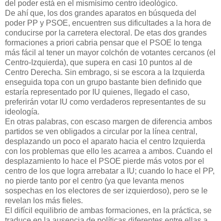
del poder está en el mismísimo centro ideológico.
De ahí que, los dos grandes aparatos en búsqueda del
poder PP y PSOE, encuentren sus dificultades a la hora de
conducirse por la carretera electoral. De etas dos grandes
formaciones a priori cabria pensar que el PSOE lo tenga
más fácil al tener un mayor colchón de votantes cercanos (el
Centro-Izquierda), que supera en casi 10 puntos al de
Centro Derecha. Sin embrago, si se escora a la Izquierda
enseguida topa con un grupo bastante bien definido que
estaría representado por IU quienes, llegado el caso,
preferirán votar IU como verdaderos representantes de su
ideología.
En otras palabras, con escaso margen de diferencia ambos
partidos se ven obligados a circular por la línea central,
desplazando un poco el aparato hacia el centro Izquierda
con los problemas que ello les acarrea a ambos. Cuando el
desplazamiento lo hace el PSOE pierde más votos por el
centro de los que logra arrebatar a IU; cuando lo hace el PP,
no pierde tanto por el centro (ya que levanta menos
sospechas en los electores de ser izquierdoso), pero se le
revelan los más fieles.
El difícil equilibrio de ambas formaciones, en la práctica, se
traduce en la ausencia de políticas diferentes entre ellas a