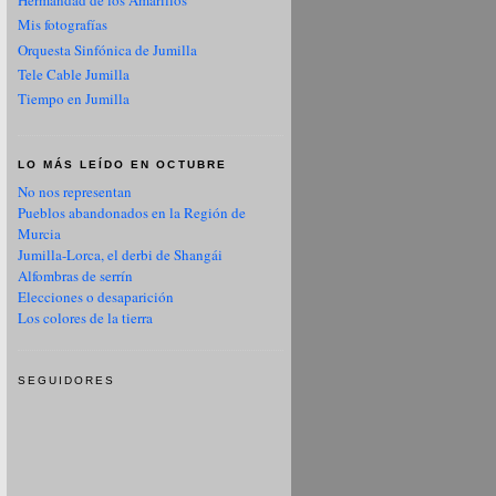
Hermandad de los Amarillos
Mis fotografías
Orquesta Sinfónica de Jumilla
Tele Cable Jumilla
Tiempo en Jumilla
LO MÁS LEÍDO EN OCTUBRE
No nos representan
Pueblos abandonados en la Región de
Murcia
Jumilla-Lorca, el derbi de Shangái
Alfombras de serrín
Elecciones o desaparición
Los colores de la tierra
SEGUIDORES