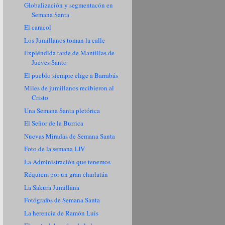
Globalización y segmentacón en
Semana Santa
El caracol
Los Jumillanos toman la calle
Expléndida tarde de Mantillas de
Jueves Santo
El pueblo siempre elige a Barrabás
Miles de jumillanos recibieron al
Cristo
Una Semana Santa pletórica
El Señor de la Burrica
Nuevas Miradas de Semana Santa
Foto de la semana LIV
La Administración que tenemos
Réquiem por un gran charlatán
La Sakura Jumillana
Fotógrafos de Semana Santa
La herencia de Ramón Luis