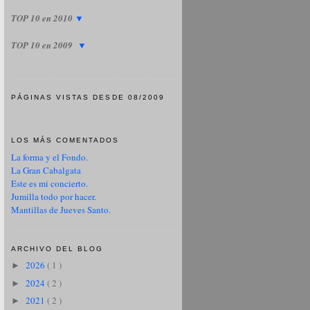
TOP 10 en 2010
▼
TOP 10 en 2009
▼
PÁGINAS VISTAS DESDE 08/2009
LOS MÁS COMENTADOS
La forma y el Fondo.
La Gran Cabalgata
Este es mi concierto.
Jumilla todo por hacer.
Mantillas de Jueves Santo.
ARCHIVO DEL BLOG
2026
( 1 )
►
2024
( 2 )
►
2021
( 2 )
►