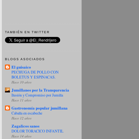
TAMBIÉN EN TWITTER
BLOGS ASOCIADOS
El guisaico
PECHUGA DE POLLO CON
BOLETUS Y ESPINACAS.
Hace 10 años
Jumillanos por la Transparencia
Ilusión y Compromiso por Jumilla
Hace 11 años
Gastronomía popular jumillana
Caballa en escabeche
Hace 12 años
Zagalicos sanos
DOLOR TORACICO INFANTIL
Hace 14 años