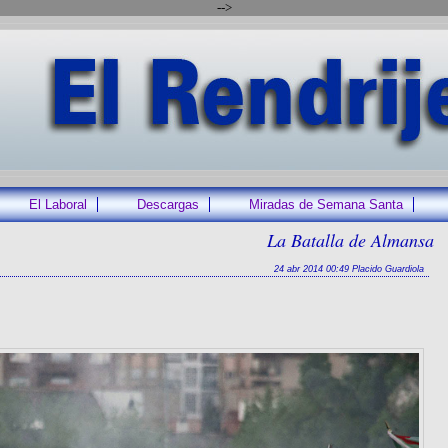
-->
El Laboral
Descargas
Miradas de Semana Santa
La Batalla de Almansa
24 abr 2014 00:49 Placido Guardiola