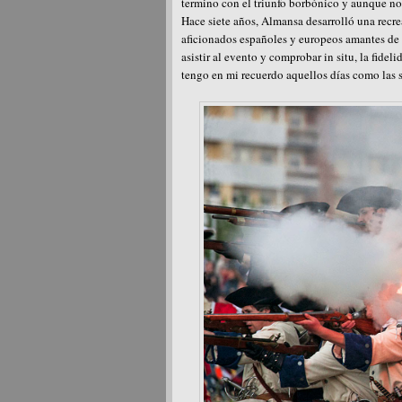
termino con el triunfo borbónico y aunque no 
Hace siete años, Almansa desarrolló una recre
aficionados españoles y europeos amantes de es
asistir al evento y comprobar in situ, la fidel
tengo en mi recuerdo aquellos días como las 