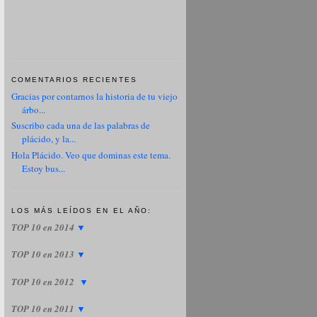
COMENTARIOS RECIENTES
Gracias por contarnos la historia de tu viejo
árbo...
Suscribo cada una de las palabras de
plácido, y la...
Hola Plácido. Veo que dominas este tema.
Estoy bus...
LOS MÁS LEÍDOS EN EL AÑO:
TOP 10 en 2014
▼
TOP 10 en 2013
▼
TOP 10 en 2012
▼
TOP 10 en 2011
▼