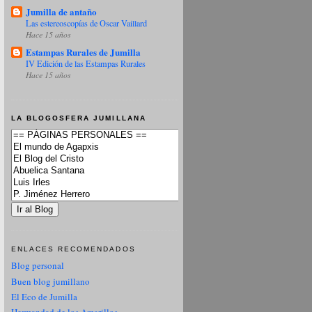
Jumilla de antaño
Las estereoscopías de Oscar Vaillard
Hace 15 años
Estampas Rurales de Jumilla
IV Edición de las Estampas Rurales
Hace 15 años
LA BLOGOSFERA JUMILLANA
ENLACES RECOMENDADOS
Blog personal
Buen blog jumillano
El Eco de Jumilla