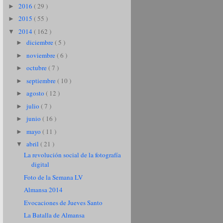
2016
( 29 )
►
2015
( 55 )
►
2014
( 162 )
▼
diciembre
( 5 )
►
noviembre
( 6 )
►
octubre
( 7 )
►
septiembre
( 10 )
►
agosto
( 12 )
►
julio
( 7 )
►
junio
( 16 )
►
mayo
( 11 )
►
abril
( 21 )
▼
La revolución social de la fotografía
digital
Foto de la Semana LV
Almansa 2014
Evocaciones de Jueves Santo
La Batalla de Almansa