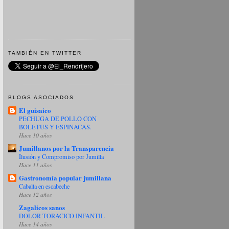
TAMBIÉN EN TWITTER
BLOGS ASOCIADOS
El guisaico
PECHUGA DE POLLO CON
BOLETUS Y ESPINACAS.
Hace 10 años
Jumillanos por la Transparencia
Ilusión y Compromiso por Jumilla
Hace 11 años
Gastronomía popular jumillana
Caballa en escabeche
Hace 12 años
Zagalicos sanos
DOLOR TORACICO INFANTIL
Hace 14 años