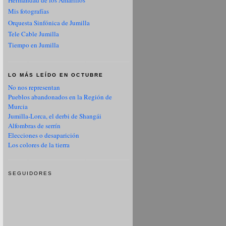
Hermandad de los Amarillos
Mis fotografías
Orquesta Sinfónica de Jumilla
Tele Cable Jumilla
Tiempo en Jumilla
LO MÁS LEÍDO EN OCTUBRE
No nos representan
Pueblos abandonados en la Región de
Murcia
Jumilla-Lorca, el derbi de Shangái
Alfombras de serrín
Elecciones o desaparición
Los colores de la tierra
SEGUIDORES