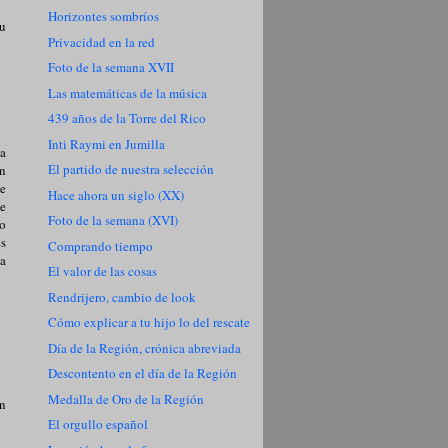
Horizontes sombríos
su
Privacidad en la red
Foto de la semana XVII
Las matemáticas de la música
439 años de la Torre del Rico
Inti Raymi en Jumilla
 a
El partido de nuestra selección
en
se
Hace ahora un siglo (XX)
ue
Foto de la semana (XVI)
mo
es
Comprando tiempo
 a
El valor de las cosas
Rendrijero, cambio de look
Cómo explicar a tu hijo lo del rescate
Día de la Región, crónica abreviada
Descontento en el día de la Región
Medalla de Oro de la Región
an
El orgullo español