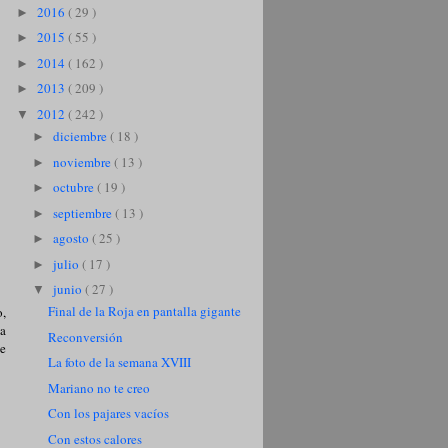
2016
( 29 )
►
2015
( 55 )
►
2014
( 162 )
►
2013
( 209 )
►
2012
( 242 )
▼
diciembre
( 18 )
►
noviembre
( 13 )
►
octubre
( 19 )
►
septiembre
( 13 )
►
agosto
( 25 )
►
julio
( 17 )
►
junio
( 27 )
▼
Final de la Roja en pantalla gigante
o,
 a
Reconversión
ue
La foto de la semana XVIII
Mariano no te creo
Con los pajares vacíos
Con estos calores