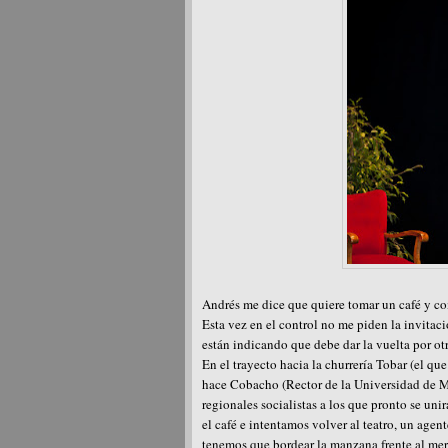
Andrés me dice que quiere tomar un café y como
Esta vez en el control no me piden la invitac
están indicando que debe dar la vuelta por otr
En el trayecto hacia la churrería Tobar (el qu
hace Cobacho (Rector de la Universidad de Mur
regionales socialistas a los que pronto se un
el café e intentamos volver al teatro, un agen
tenemos que bordear la manzana frente al merc