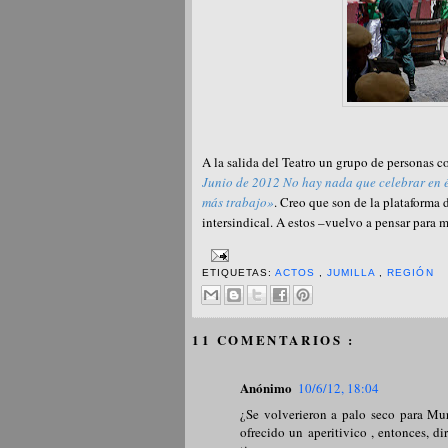
A la salida del Teatro un grupo de personas co
Junio de 2012 No hay nada que celebrar en 
más trabajo»
. Creo que son de la plataforma 
intersindical. A estos –vuelvo a pensar para m
ETIQUETAS:
ACTOS
,
JUMILLA
,
REGIÓN
11 COMENTARIOS :
Anónimo
10/6/12, 18:04
¿Se volverieron a palo seco para Mu
ofrecido un aperitivico , entonces, d