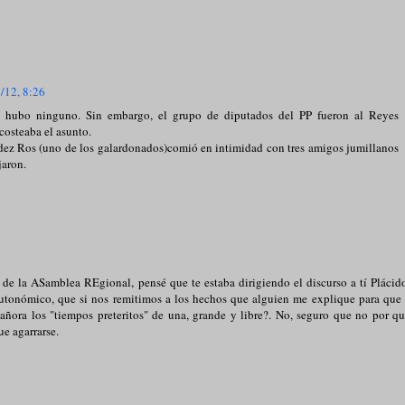
/12, 8:26
o hubo ninguno. Sin embargo, el grupo de diputados del PP fueron al Reyes
costeaba el asunto.
dez Ros (uno de los galardonados)comió en intimidad con tres amigos jumillanos
jaron.
de la ASamblea REgional, pensé que te estaba dirigiendo el discurso a tí Plácid
 autonómico, que si nos remitimos a los hechos que alguien me explique para que
n añora los "tiempos preteritos" de una, grande y libre?. No, seguro que no por q
e agarrarse.