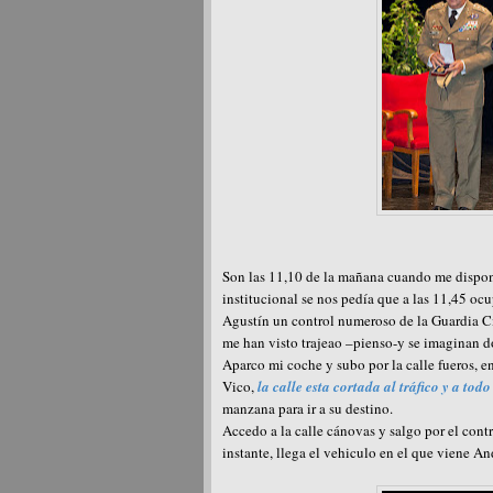
Son las 11,10 de la mañana cuando me dispongo
institucional se nos pedía que a las 11,45 oc
Agustín un control numeroso de la Guardia Ci
me han visto trajeao –pienso-y se imaginan d
Aparco mi coche y subo por la calle fueros, en
Vico,
la calle esta cortada al tráfico y a tod
manzana para ir a su destino.
Accedo a la calle cánovas y salgo por el contr
instante, llega el vehiculo en el que viene An