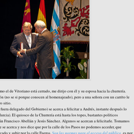
 el de Vitoriano está cerrado, me dirijo con él y su esposa hacia la churrería.
ión (no se si porque conocen al homenajeado), pero a una señora con un carrito le
o sitio.
e fuera delegado del Gobierno) se acerca a felicitar a Andrés, instante después lo
cia). El quiosco de la Churrería está hasta los topes, bastantes políticos
irán Francisco Abellán y Jesús Sánchez. Algunos se acercan a felicitarle. Tomamos
te se acerca y nos dice que por la calle de los Pasos no podemos acceder, que
ado y subir por la calle Fueros.
Son las normas para el acceso del público
,
es por