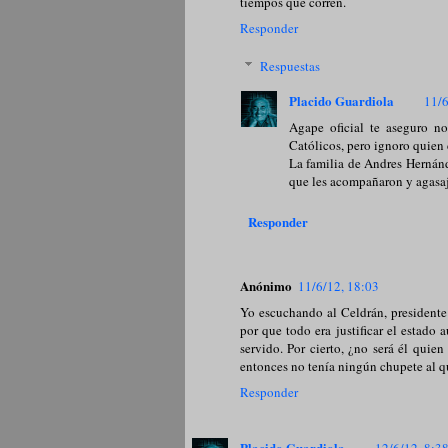
tiempos que corren.
Responder
Respuestas
Placido Guardiola
11/6
Agape oficial te aseguro n
Católicos, pero ignoro quien 
La familia de Andres Hernán
que les acompañaron y agasa
Responder
Anónimo
11/6/12, 18:03
Yo escuchando al Celdrán, presidente 
por que todo era justificar el estado
servido. Por cierto, ¿no será él quie
entonces no tenía ningún chupete al qu
Responder
Placido Guardiola