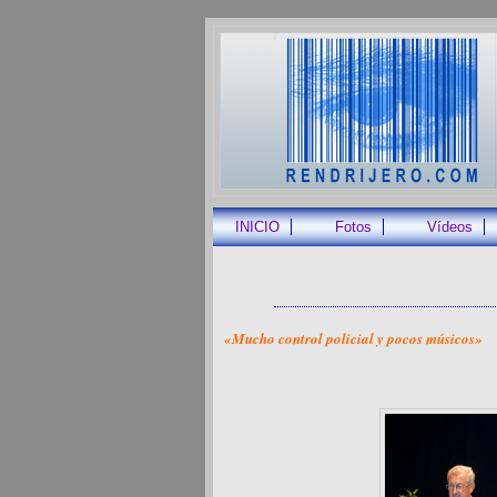
INICIO
Fotos
Vídeos
«Mucho control policial y pocos músicos»