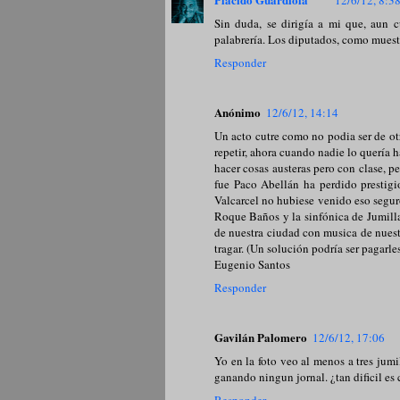
12/6/12, 8:3
Sin duda, se dirigía a mi que, aun 
palabrería. Los diputados, como muestra
Responder
Anónimo
12/6/12, 14:14
Un acto cutre como no podia ser de otr
repetir, ahora cuando nadie lo quería 
hacer cosas austeras pero con clase, p
fue Paco Abellán ha perdido prestigi
Valcarcel no hubiese venido eso segu
Roque Baños y la sinfónica de Jumilla
de nuestra ciudad con musica de nuestr
tragar. (Un solución podría ser pagarles
Eugenio Santos
Responder
Gavilán Palomero
12/6/12, 17:06
Yo en la foto veo al menos a tres jumi
ganando ningun jornal. ¿tan dificil es