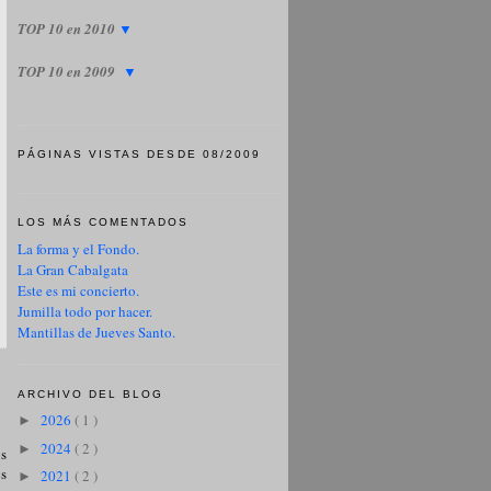
TOP 10 en 2010
▼
TOP 10 en 2009
▼
PÁGINAS VISTAS DESDE 08/2009
LOS MÁS COMENTADOS
La forma y el Fondo.
La Gran Cabalgata
Este es mi concierto.
Jumilla todo por hacer.
Mantillas de Jueves Santo.
ARCHIVO DEL BLOG
2026
( 1 )
►
2024
( 2 )
►
os
os
2021
( 2 )
►