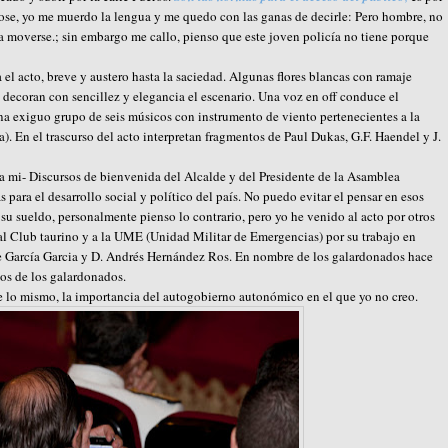
ose, yo me muerdo la lengua y me quedo con las ganas de decirle: Pero hombre, no
a moverse.; sin embargo me callo, pienso que este joven policía no tiene porque
a el acto, breve y austero hasta la saciedad. Algunas flores blancas con ramaje
, decoran con sencillez y elegancia el escenario. Una voz en off conduce el
a exiguo grupo de seis músicos con instrumento de viento pertenecientes a la
. En el trascurso del acto interpretan fragmentos de Paul Dukas, G.F. Haendel y J.
a mi- Discursos de bienvenida del Alcalde y del Presidente de la Asamblea
para el desarrollo social y político del país. No puedo evitar el pensar en esos
u sueldo, personalmente pienso lo contrario, pero yo he venido al acto por otros
 al Club taurino y a la UME (Unidad Militar de Emergencias) por su trabajo en
te García Garcia y D. Andrés Hernández Ros. En nombre de los galardonados hace
os de los galardonados.
de lo mismo, la importancia del autogobierno autonómico en el que yo no creo.