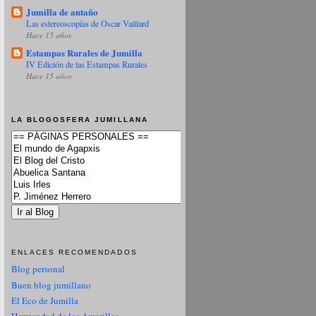
Jumilla de antaño
Las estereoscopías de Oscar Vaillard
Hace 15 años
Estampas Rurales de Jumilla
IV Edición de las Estampas Rurales
Hace 15 años
LA BLOGOSFERA JUMILLANA
ENLACES RECOMENDADOS
Blog personal
Buen blog jumillano
El Eco de Jumilla