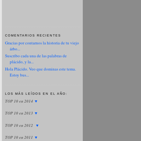
COMENTARIOS RECIENTES
Gracias por contarnos la historia de tu viejo
árbo...
Suscribo cada una de las palabras de
plácido, y la...
Hola Plácido. Veo que dominas este tema.
Estoy bus...
LOS MÁS LEÍDOS EN EL AÑO:
TOP 10 en 2014
▼
TOP 10 en 2013
▼
TOP 10 en 2012
▼
TOP 10 en 2011
▼