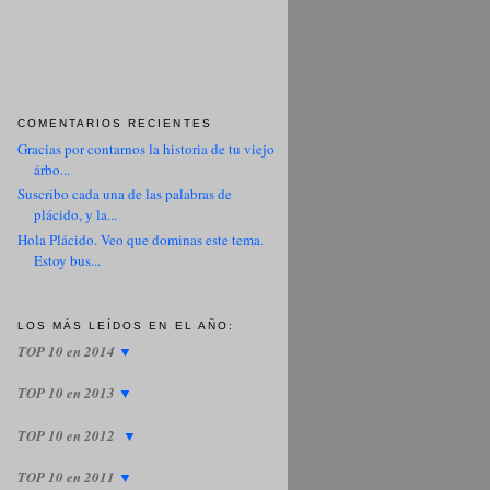
COMENTARIOS RECIENTES
Gracias por contarnos la historia de tu viejo
árbo...
Suscribo cada una de las palabras de
plácido, y la...
Hola Plácido. Veo que dominas este tema.
Estoy bus...
LOS MÁS LEÍDOS EN EL AÑO:
TOP 10 en 2014
▼
TOP 10 en 2013
▼
TOP 10 en 2012
▼
TOP 10 en 2011
▼