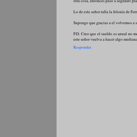
otra cosa, entonces paso a segundo pla
Lo de este señor ralla la felonía de Fe
Supongo que gracias a el volvemos a s
P.D. Creo que el sueldo es anual no m
este señor vuelva a hacer algo mediana
Responder