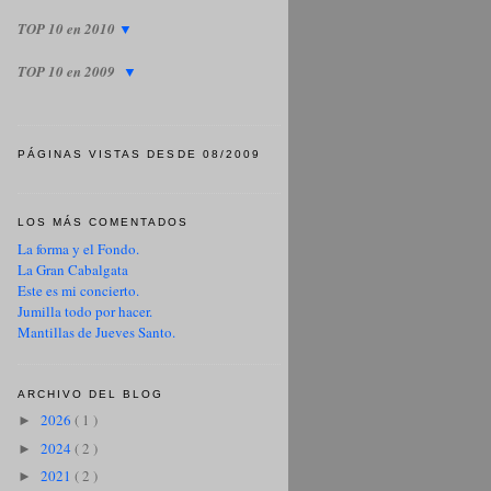
TOP 10 en 2010
▼
TOP 10 en 2009
▼
PÁGINAS VISTAS DESDE 08/2009
LOS MÁS COMENTADOS
La forma y el Fondo.
La Gran Cabalgata
Este es mi concierto.
Jumilla todo por hacer.
Mantillas de Jueves Santo.
ARCHIVO DEL BLOG
2026
( 1 )
►
2024
( 2 )
►
2021
( 2 )
►