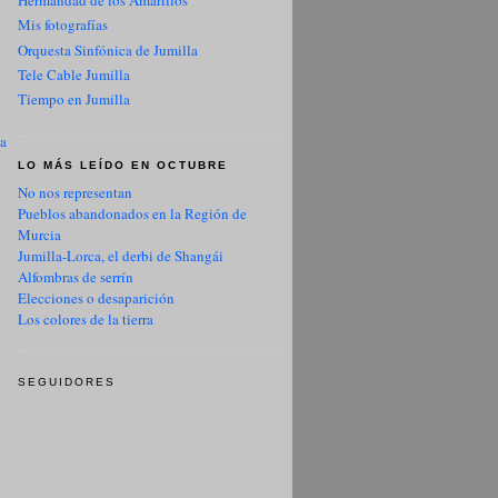
Hermandad de los Amarillos
Mis fotografías
Orquesta Sinfónica de Jumilla
Tele Cable Jumilla
Tiempo en Jumilla
ua
LO MÁS LEÍDO EN OCTUBRE
No nos representan
Pueblos abandonados en la Región de
Murcia
Jumilla-Lorca, el derbi de Shangái
Alfombras de serrín
Elecciones o desaparición
Los colores de la tierra
SEGUIDORES