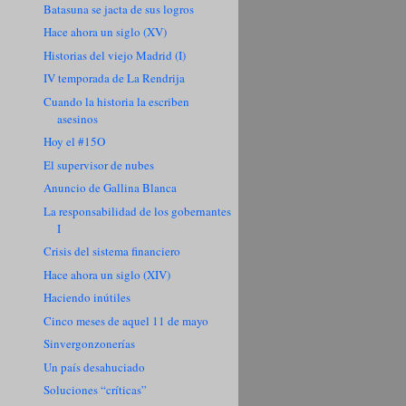
Batasuna se jacta de sus logros
Hace ahora un siglo (XV)
Historias del viejo Madrid (I)
IV temporada de La Rendrija
Cuando la historia la escriben
asesinos
Hoy el #15O
El supervisor de nubes
Anuncio de Gallina Blanca
La responsabilidad de los gobernantes
I
Crisis del sistema financiero
Hace ahora un siglo (XIV)
Haciendo inútiles
Cinco meses de aquel 11 de mayo
Sinvergonzonerías
Un país desahuciado
Soluciones “críticas”