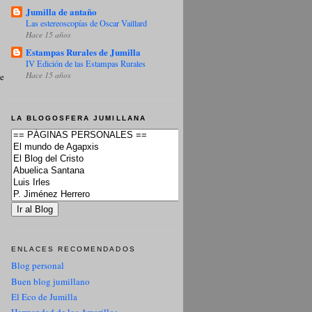
Jumilla de antaño
Las estereoscopías de Oscar Vaillard
Hace 15 años
Estampas Rurales de Jumilla
IV Edición de las Estampas Rurales
Hace 15 años
ue
LA BLOGOSFERA JUMILLANA
ENLACES RECOMENDADOS
Blog personal
Buen blog jumillano
El Eco de Jumilla