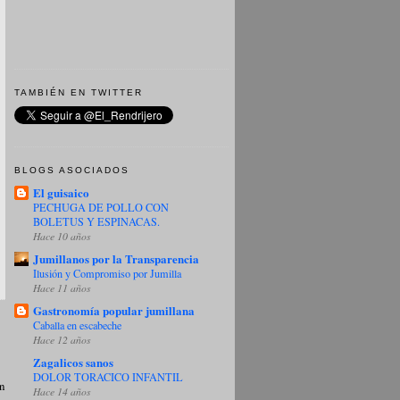
TAMBIÉN EN TWITTER
BLOGS ASOCIADOS
El guisaico
PECHUGA DE POLLO CON
BOLETUS Y ESPINACAS.
Hace 10 años
Jumillanos por la Transparencia
Ilusión y Compromiso por Jumilla
Hace 11 años
Gastronomía popular jumillana
Caballa en escabeche
Hace 12 años
Zagalicos sanos
DOLOR TORACICO INFANTIL
on
Hace 14 años