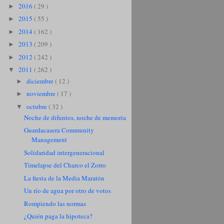
2016
( 29 )
►
2015
( 55 )
►
2014
( 162 )
►
2013
( 209 )
►
2012
( 242 )
►
2011
( 262 )
▼
diciembre
( 12 )
►
noviembre
( 17 )
►
octubre
( 32 )
▼
Noche de difuntos, noche de memoria
Guardacasera Community
Management
Solidaridad intergeneracional
Timelapse del Charco el Zorro
La fiesta de la Media Maratón
Un río de agua por otro de votos
Rompiendo las normas
¿Quién paga la hipoteca?