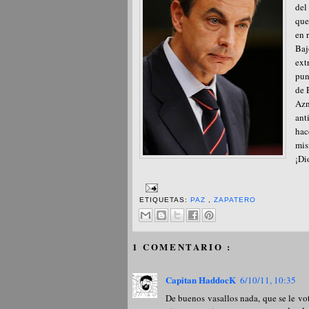
del
que
en 
Baj
ext
pun
de 
Azn
ant
hac
mis
¡Di
ETIQUETAS:
PAZ
,
ZAPATERO
1 COMENTARIO :
Capitan HaddocK
6/10/11, 10:35
De buenos vasallos nada, que se le votó