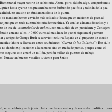
 Bienestar al mayor recorte de su historia. Ahora, por si faltaba algo, comprobamos
, quien hasta ayer se nos presentaba como foribundo pacifista y talibán de la paz;
realidad, no era sino un fundamentalista de la guerra.
o su mandato hemos enviado más soldados (decía que en misiones de paz), al
ranjero que en toda nuestra historia democrática. Ya con las cámaras disueltas y a
to de irse de
«controlador de nubes»
, con un sueldo de ex-presidente y Consejero
Estado cercano a los 140.000 euros al mes, hace lo que ni siquiera el guerrero
ar y amigo de George Bush se atrevió: incluir a España en el proyecto de escudo
imisiles (ahora se llama así antes acuérdense:
“Guerra de las Galaxias”
). Eso sí, lo
e no dando explicaciones a la cámara; sino en rueda de prensa, porque como el
mo asegura: esto crearé un millón, perdón millar, de puestos de trabajo.
os! Nunca tan buenos vasallos tuvieron peor Señor.
, se le celebró y se le jaleó. Hasta que las encuestas y la necesidad política dijer