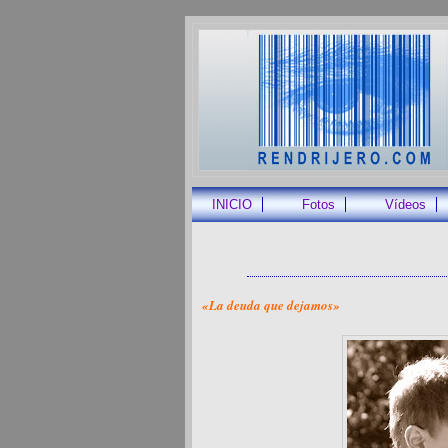
INICIO
Fotos
Vídeos
«La deuda que dejamos»