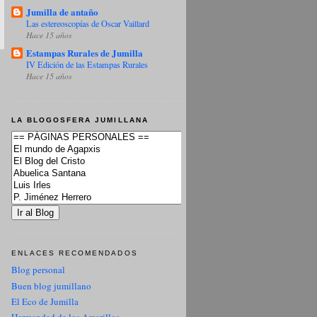
Jumilla de antaño
Las estereoscopías de Oscar Vaillard
Hace 15 años
Estampas Rurales de Jumilla
IV Edición de las Estampas Rurales
Hace 15 años
LA BLOGOSFERA JUMILLANA
ENLACES RECOMENDADOS
Blog personal
Buen blog jumillano
El Eco de Jumilla