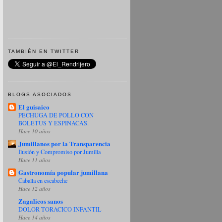
TAMBIÉN EN TWITTER
BLOGS ASOCIADOS
El guisaico
PECHUGA DE POLLO CON
BOLETUS Y ESPINACAS.
Hace 10 años
Jumillanos por la Transparencia
Ilusión y Compromiso por Jumilla
Hace 11 años
Gastronomía popular jumillana
Caballa en escabeche
Hace 12 años
Zagalicos sanos
DOLOR TORACICO INFANTIL
Hace 14 años