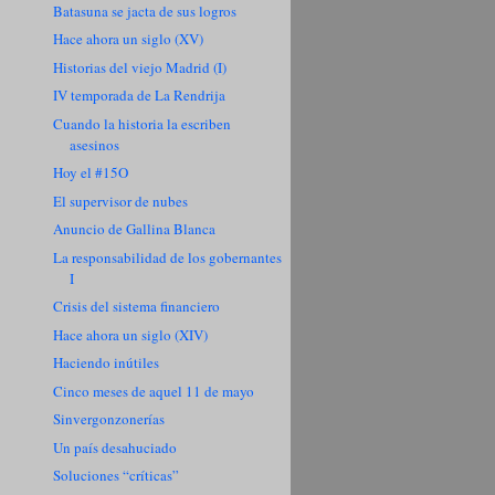
Batasuna se jacta de sus logros
Hace ahora un siglo (XV)
Historias del viejo Madrid (I)
IV temporada de La Rendrija
Cuando la historia la escriben
asesinos
Hoy el #15O
El supervisor de nubes
Anuncio de Gallina Blanca
La responsabilidad de los gobernantes
I
Crisis del sistema financiero
Hace ahora un siglo (XIV)
Haciendo inútiles
Cinco meses de aquel 11 de mayo
Sinvergonzonerías
Un país desahuciado
Soluciones “críticas”