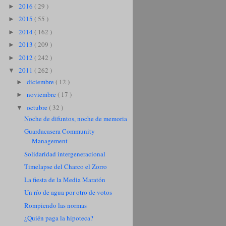
2016
( 29 )
►
2015
( 55 )
►
2014
( 162 )
►
2013
( 209 )
►
2012
( 242 )
►
2011
( 262 )
▼
diciembre
( 12 )
►
noviembre
( 17 )
►
octubre
( 32 )
▼
Noche de difuntos, noche de memoria
Guardacasera Community
Management
Solidaridad intergeneracional
Timelapse del Charco el Zorro
La fiesta de la Media Maratón
Un río de agua por otro de votos
Rompiendo las normas
¿Quién paga la hipoteca?