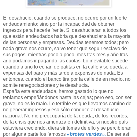
El desahucio, cuando se produce, no ocurre por un fuerte
endeudamiento; sino por la incapacidad de obtener
ingresos para hacerle frente. Si desahuciaran a todos los
que están endeudados habría que desahuciar a la mayoría
de las personas y empresas. Deudas tenemos todos; pero
nada grave nos ocurre, salvo tener que seguir esclavo de
sus pagos, mientras poco a poco, mes tras mes y año tras
año podamos ir pagando las cuotas. Lo inevitable sucede
cuando a uno lo echan de patitas en la calle y se queda a
expensas del paro y más tarde a expensas de nada. Es
entonces, cuando el banco tira por la calle de en medio, no
admite renegociaciones y te desahucia.
España esta endeudada, hemos gastado lo que no
teníamos empeñándonos hasta las cejas; pero eso, con ser
grave, no es lo malo. Lo terrible es que llevamos camino de
no generar ingresos y eso sólo conduce al desahucio
nacional. No me preocuparía de la deuda, de los recortes,
de la crisis que nos amenaza en definitiva, si nuestro país
estuviera creciendo, diera síntomas de ello y se percibieran
por alguna parte los famosos
«brotes verdes».
De ser así