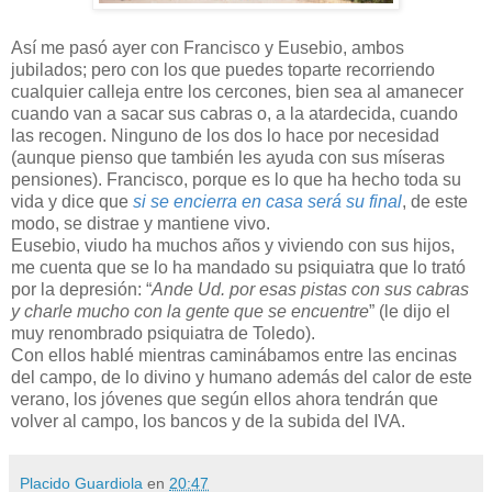
Así me pasó ayer con Francisco y Eusebio, ambos
jubilados; pero con los que puedes toparte recorriendo
cualquier calleja entre los cercones, bien sea al amanecer
cuando van a sacar sus cabras o, a la atardecida, cuando
las recogen. Ninguno de los dos lo hace por necesidad
(aunque pienso que también les ayuda con sus míseras
pensiones). Francisco, porque es lo que ha hecho toda su
vida y dice que
si se encierra en casa será su final
, de este
modo, se distrae y mantiene vivo.
Eusebio, viudo ha muchos años y viviendo con sus hijos,
me cuenta que se lo ha mandado su psiquiatra que lo trató
por la depresión: “
Ande Ud. por esas pistas con sus cabras
y charle mucho con la gente que se encuentre
” (le dijo el
muy renombrado psiquiatra de Toledo).
Con ellos hablé mientras caminábamos entre las encinas
del campo, de lo divino y humano además del calor de este
verano, los jóvenes que según ellos ahora tendrán que
volver al campo, los bancos y de la subida del IVA.
Placido Guardiola
en
20:47