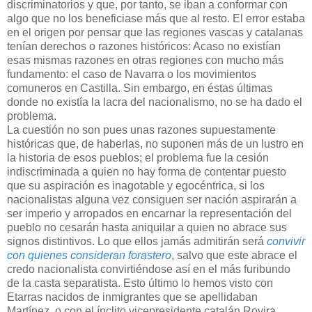
discriminatorios y que, por tanto, se iban a conformar con
algo que no los beneficiase más que al resto. El error estaba
en el origen por pensar que las regiones vascas y catalanas
tenían derechos o razones históricos: Acaso no existían
esas mismas razones en otras regiones con mucho más
fundamento: el caso de Navarra o los movimientos
comuneros en Castilla. Sin embargo, en éstas últimas
donde no existía la lacra del nacionalismo, no se ha dado el
problema.
La cuestión no son pues unas razones supuestamente
históricas que, de haberlas, no suponen más de un lustro en
la historia de esos pueblos; el problema fue la cesión
indiscriminada a quien no hay forma de contentar puesto
que su aspiración es inagotable y egocéntrica, si los
nacionalistas alguna vez consiguen ser nación aspirarán a
ser imperio y arropados en encarnar la representación del
pueblo no cesarán hasta aniquilar a quien no abrace sus
signos distintivos. Lo que ellos jamás admitirán será
convivir
con quienes consideran forastero
, salvo que este abrace el
credo nacionalista convirtiéndose así en el más furibundo
de la casta separatista. Esto último lo hemos visto con
Etarras nacidos de inmigrantes que se apellidaban
Martínez, o con el ínclito vicepresidente catalán Rovira,