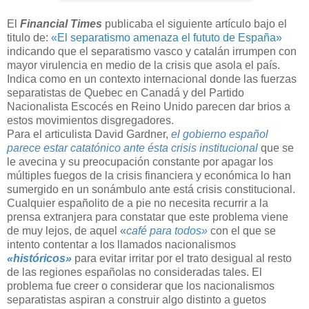
El
Financial Times
publicaba el siguiente artículo bajo el
titulo de:
«El separatismo amenaza el fututo de España»
indicando que el separatismo vasco y catalán irrumpen con
mayor virulencia en medio de la crisis que asola el país.
Indica como en un contexto internacional donde las fuerzas
separatistas de Quebec en Canadá y del Partido
Nacionalista Escocés en Reino Unido parecen dar brios a
estos movimientos disgregadores.
Para el articulista David Gardner,
el gobierno español
parece estar catatónico ante ésta crisis institucional
que se
le avecina y su preocupación constante por apagar los
múltiples fuegos de la crisis financiera y económica lo han
sumergido en un sonámbulo ante está crisis constitucional.
Cualquier españolito de a pie no necesita recurrir a la
prensa extranjera para constatar que este problema viene
de muy lejos, de aquel «
café para todos»
con el que se
intento contentar a los llamados nacionalismos
«históricos»
para evitar irritar por el trato desigual al resto
de las regiones españolas no consideradas tales. El
problema fue creer o considerar que los nacionalismos
separatistas aspiran a construir algo distinto a guetos