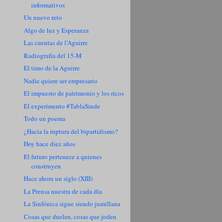
informativos
Un nuevo reto
Algo de luz y Esperanza
Las cuentas de l’Aguirre
Radiografía del 15-M
El timo de la Aguirre
Nadie quiere ser empresario
El impuesto de patrimonio y los ricos
El experimento #TablaSinde
Todo un poema
¿Hacia la ruptura del bipartidismo?
Hoy hace diez años
El futuro pertenece a quienes
construyen
Hace ahora un siglo (XIII)
La Prensa nuestra de cada día
La Sinfónica sigue siendo jumillana
Cosas que duelen, cosas que joden