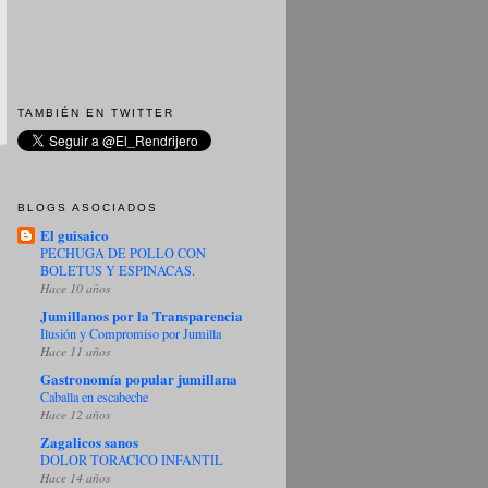
TAMBIÉN EN TWITTER
BLOGS ASOCIADOS
El guisaico
PECHUGA DE POLLO CON
BOLETUS Y ESPINACAS.
Hace 10 años
Jumillanos por la Transparencia
Ilusión y Compromiso por Jumilla
Hace 11 años
Gastronomía popular jumillana
Caballa en escabeche
Hace 12 años
Zagalicos sanos
DOLOR TORACICO INFANTIL
Hace 14 años