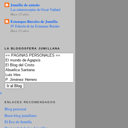
Jumilla de antaño
Las estereoscopías de Oscar Vaillard
Hace 15 años
Estampas Rurales de Jumilla
IV Edición de las Estampas Rurales
Hace 15 años
LA BLOGOSFERA JUMILLANA
ua
ENLACES RECOMENDADOS
Blog personal
Buen blog jumillano
El Eco de Jumilla