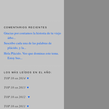
COMENTARIOS RECIENTES
Gracias por contarnos la historia de tu viejo
árbo...
Suscribo cada una de las palabras de
plácido, y la...
Hola Plácido. Veo que dominas este tema.
Estoy bus...
LOS MÁS LEÍDOS EN EL AÑO:
TOP 10 en 2014
▼
TOP 10 en 2013
▼
TOP 10 en 2012
▼
TOP 10 en 2011
▼