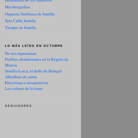
Hermandad de los Amarillos
Mis fotografías
Orquesta Sinfónica de Jumilla
Tele Cable Jumilla
Tiempo en Jumilla
LO MÁS LEÍDO EN OCTUBRE
No nos representan
Pueblos abandonados en la Región de
Murcia
Jumilla-Lorca, el derbi de Shangái
Alfombras de serrín
Elecciones o desaparición
Los colores de la tierra
SEGUIDORES