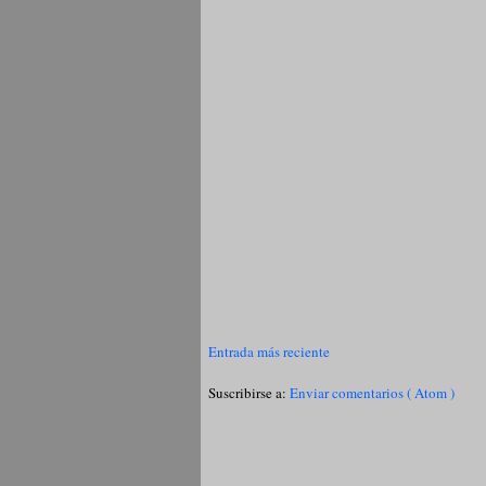
Entrada más reciente
Suscribirse a:
Enviar comentarios ( Atom )