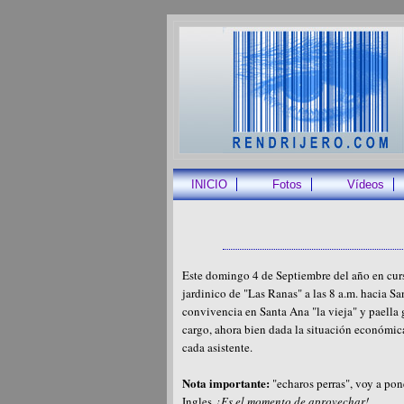
INICIO
Fotos
Vídeos
Este domingo 4 de Septiembre del año en curso,
jardinico de "Las Ranas" a las 8 a.m. hacia Sa
convivencia en Santa Ana "la vieja" y paella
cargo, ahora bien dada la situación económica,
cada asistente.
Nota importante:
"echaros perras", voy a po
Ingles
.¡ Es el momento de aprovechar!