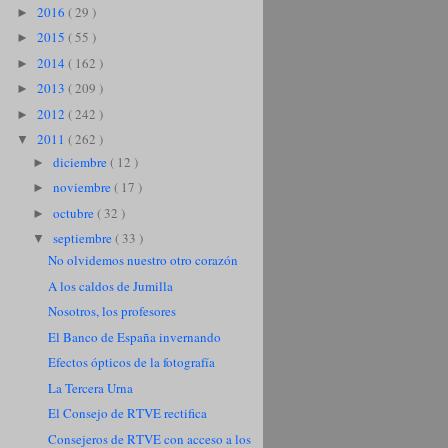
2016
( 29 )
►
2015
( 55 )
►
2014
( 162 )
►
2013
( 209 )
►
2012
( 242 )
►
2011
( 262 )
▼
diciembre
( 12 )
►
noviembre
( 17 )
►
octubre
( 32 )
►
septiembre
( 33 )
▼
No olvidemos nuestro otro corazón
A los caldos de Jumilla
Nosotros, los profesores
El Banco de España invernando
Efectos ópticos de la fotografía
La Tercera Urna
El Consejo de RTVE rectifica
Consejeros de RTVE con acceso a los