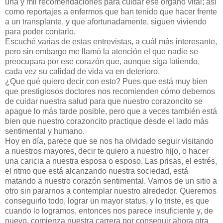
una y mil recomendaciones para cuidar ese órgano vital; así
como reportajes a enfermos que han tenido que hacer frente
a un transplante, y que afortunadamente, siguen viviendo
para poder contarlo.
Escuché varias de estas entrevistas, a cuál más interesante,
pero sin embargo me llamó la atención el que nadie se
preocupara por ese corazón que, aunque siga latiendo,
cada vez su calidad de vida va en deterioro.
¿Que qué quiero decir con esto? Pues que está muy bien
que prestigiosos doctores nos recomienden cómo debemos
de cuidar nuestra salud para que nuestro corazoncito se
apague lo más tarde posible, pero que a veces también está
bien que nuestro corazoncito practique desde el lado más
sentimental y humano.
Hoy en día, parece que se nos ha olvidado seguir visitando
a nuestros mayores, decir te quiero a nuestro hijo, o hacer
una caricia a nuestra esposa o esposo. Las prisas, el estrés,
el ritmo que está alcanzando nuestra sociedad, está
matando a nuestro corazón sentimental. Vamos de un sitio a
otro sin pararnos a contemplar nuestro alrededor. Queremos
conseguirlo todo, lograr un mayor status, y lo triste, es que
cuando lo logramos, entonces nos parece insuficiente y, de
nuevo, comienza nuestra carrera por conseguir ahora otra