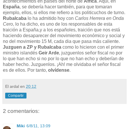
acontecimientos en países del norte de
África
. Aquí, en
España
, se debería hacer también, para que tomaran
ejemplo, ellos, si ellos me refiero a los politicuchos de turno.
Rubalcaba
lo ha admitido hoy con
Carlos Herrera en Onda
Cero
, lo ha dicho, es uno de los responsables de esta
traición a España,y a los españoles, traición que nos está
haciendo desaparecer del movimiento económico y social y
no del movimiento 15 M, cada dia que pasa más caliente.
Juzguen a ZP y Rubalcaba
como lo hicieron con el primer
ministro islandés
Geir Arde
, juzguenlos señor fiscal no por
lo que han echo si no por lo que no han echo y deberían de
haber hecho. Juzguenlos. ¡Ah! me olvidaba el señor fiscal
es de ellos. Por tanto,
olvídense
.
El ardal
en
20:12
Compartir
2 comentarios:
Miki
6/8/11, 13:09