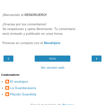
¡Bienvenido al
RENDRIJERO!
¡Gracias por tus comentarios!
Se respetuoso y opina libremente. Tu comentario
será revisado y publicado en unas horas.
Ponerse en contacto con el
Rendrijero
‹
›
Inicio
Ver versión web
Colaboradores
El rendrijero
La Guardacasera
Placido Guardiola
Con la tecnología de
Blogger
.