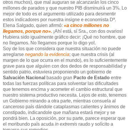
otros muchos), que mal auguran se alcanzarán los cinco
millones de parados y que nuestro PIB disminuirá un 3%. Lo
mejor de todo es el argumento utilizado para desmentir
estos indicadores por nuestra insigne e economista Dª.
Elena Salgado, quien afirmó:
«a cinco millones no
llegamos, porque no».
¡Ahí está, sí Sra., con dos ovarios!
Hubiera sido igualmente gráfico decir: ¡Qué no hombre, que
no llegamos. No llegamos porque lo digo yo!.
Soy de los que considera que nuestra situación no puede
arreglarse
negando la evidencia
; que nuestra crisis (al
margen de lo que ocurra en el mundo), es lo suficientemente
grave para que alguien con dos dedos de responsabilidad y
sentido patrio, estuviera proponiendo un gobierno de
Salvación Nacional
basado gran
Pacto de Estado
entre
todas las fuerzas políticas para solventar las dificultades
que tenemos encima y acometer el cambio estructural que
nuestro sistema productivo necesita. Lejos de esto, tenemos
un Gobierno mirando a otra parte, mientras consuela al
canceroso país dándole cataplasmas calientes y ánimos de
constipado, indicandole que mañana estará mejor y se
pondrá bien. La oposición, por su parte, parece esperar que
el moribundo país acuda
in extremis
raudo y solícito a
tomarse sus remedios.