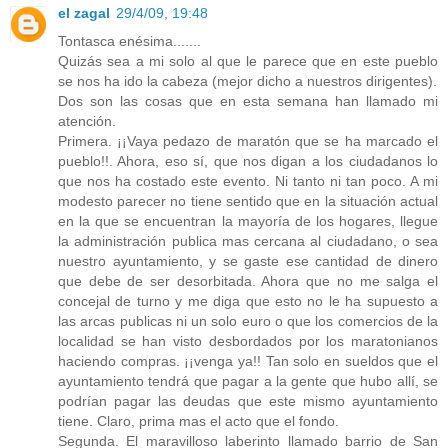
el zagal
29/4/09, 19:48
Tontasca enésima.......
Quizás sea a mi solo al que le parece que en este pueblo
se nos ha ido la cabeza (mejor dicho a nuestros dirigentes).
Dos son las cosas que en esta semana han llamado mi
atención.
Primera. ¡¡Vaya pedazo de maratón que se ha marcado el
pueblo!!. Ahora, eso sí, que nos digan a los ciudadanos lo
que nos ha costado este evento. Ni tanto ni tan poco. A mi
modesto parecer no tiene sentido que en la situación actual
en la que se encuentran la mayoría de los hogares, llegue
la administración publica mas cercana al ciudadano, o sea
nuestro ayuntamiento, y se gaste ese cantidad de dinero
que debe de ser desorbitada. Ahora que no me salga el
concejal de turno y me diga que esto no le ha supuesto a
las arcas publicas ni un solo euro o que los comercios de la
localidad se han visto desbordados por los maratonianos
haciendo compras. ¡¡venga ya!! Tan solo en sueldos que el
ayuntamiento tendrá que pagar a la gente que hubo allí, se
podrían pagar las deudas que este mismo ayuntamiento
tiene. Claro, prima mas el acto que el fondo.
Segunda. El maravilloso laberinto llamado barrio de San