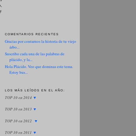
o,
 y
COMENTARIOS RECIENTES
Gracias por contarnos la historia de tu viejo
árbo...
Suscribo cada una de las palabras de
plácido, y la...
Hola Plácido. Veo que dominas este tema.
Estoy bus...
LOS MÁS LEÍDOS EN EL AÑO:
TOP 10 en 2014
▼
TOP 10 en 2013
▼
TOP 10 en 2012
▼
TOP 10 en 2011
▼