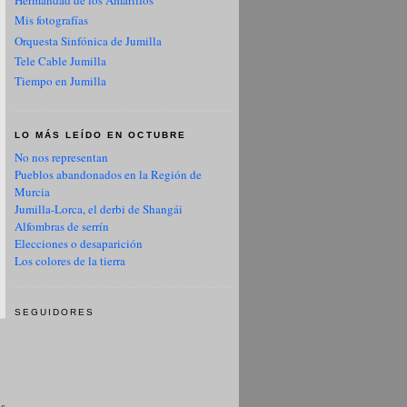
Hermandad de los Amarillos
Mis fotografías
Orquesta Sinfónica de Jumilla
Tele Cable Jumilla
Tiempo en Jumilla
LO MÁS LEÍDO EN OCTUBRE
No nos representan
Pueblos abandonados en la Región de
Murcia
Jumilla-Lorca, el derbi de Shangái
Alfombras de serrín
Elecciones o desaparición
Los colores de la tierra
SEGUIDORES
as