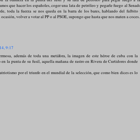
amos que hacer los españoles, coger una lata de petróleo y pegarle fuego al Senad
e, toda la fuerza se nos queda en la barra de los bares, hablando del fulbito
 ocasión, volver a votar al PP o al PSOE, supongo que hasta que nos maten a coces.
14, 9:17
rmosa, además de toda una metáfora, la imagen de este héroe de cuba con la
 en la punta de su fusil, aquella mañana de rastro en Rivera de Curtidores donde
triotismo por el triunfo en el mundial de la selección, que como bien dices es lo