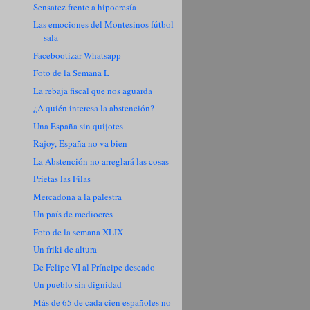
Sensatez frente a hipocresía
Las emociones del Montesinos fútbol
sala
Facebootizar Whatsapp
Foto de la Semana L
La rebaja fiscal que nos aguarda
¿A quién interesa la abstención?
Una España sin quijotes
Rajoy, España no va bien
La Abstención no arreglará las cosas
Prietas las Filas
Mercadona a la palestra
Un país de mediocres
Foto de la semana XLIX
Un friki de altura
De Felipe VI al Príncipe deseado
Un pueblo sin dignidad
Más de 65 de cada cien españoles no