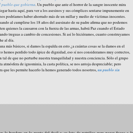
el pueblo que gobierna
. Un pueblo que ante el horror de la sangre inocente mira
a llegar hasta aquí, para ver a los asesinos y sus cómplices sentarse impunemente en
nos podríamos haber ahorrado más de un millar y medio de víctimas inocentes.
ndo al cumplirse los 18 años del asesinato de su padre afirma que no podemos
nten quienes la causaron con la fuerza de las armas, habrá Paz cuando el Estado
eando treguas a cambio de concesiones. Si así lo hiciéramos, cuanto construyamos
he al día.
na más básicos, si damos la espalda en esto ¿a cuántas cosas se la damos en el
co hemos perdido todo ápice de dignidad, eso sí nos consideramos muy correctos,
n tal de que no perturbe nuestra tranquilidad y nuestra conciencia. Sólo el grupo
a atmósfera de ignominia, la casta política, se nos antoja despreciable; pero
ra que les permite hacerlo la hemos generado todos nosotros,
un pueblo sin
n la bandera en la punta del fusil y su lata de petróleo para pegar fuego a l