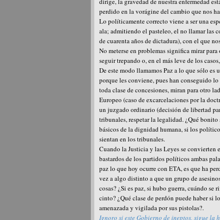
dirige, la gravedad de nuestra enfermedad est
perdido en la vorágine del cambio que nos ha
Lo políticamente correcto viene a ser una esp
ala; admitiendo el pasteleo, el no llamar las
de cuarenta años de dictadura), con el que no
No meterse en problemas significa mirar para o
seguir trepando o, en el más leve de los casos,
De este modo llamamos Paz a lo que sólo es u
porque les conviene, pues han conseguido lo q
toda clase de concesiones, miran para otro la
Europeo (caso de excarcelaciones por la doctr
un juzgado ordinario (decisión de libertad par
tribunales, respetar la legalidad. ¿Qué bonito s
básicos de la dignidad humana, si los político
sientan en los tribunales.
Cuando la Justicia y las Leyes se convierten e
bastardos de los partidos políticos ambas pa
paz lo que hoy ocurre con ETA, es que ha per
vez a algo distinto a que un grupo de asesin
cosas? ¿Si es paz, si hubo guerra, cuándo se r
cinto? ¿Qué clase de perdón puede haber si 
amenazada y vigilada por sus pistolas?.
Ignoro si este Gobierno de ineptos, sigue la