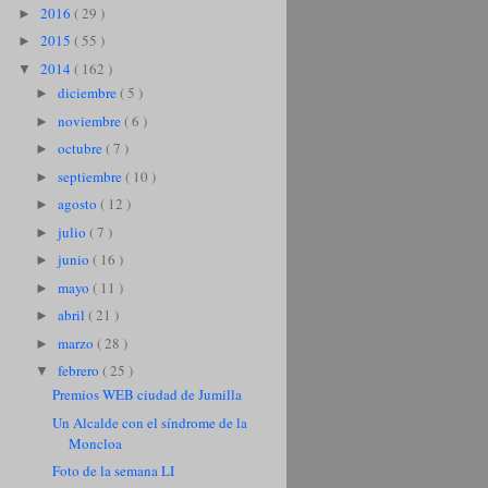
2016
( 29 )
►
2015
( 55 )
►
2014
( 162 )
▼
diciembre
( 5 )
►
noviembre
( 6 )
►
octubre
( 7 )
►
septiembre
( 10 )
►
agosto
( 12 )
►
julio
( 7 )
►
junio
( 16 )
►
mayo
( 11 )
►
abril
( 21 )
►
marzo
( 28 )
►
febrero
( 25 )
▼
Premios WEB ciudad de Jumilla
Un Alcalde con el síndrome de la
Moncloa
Foto de la semana LI