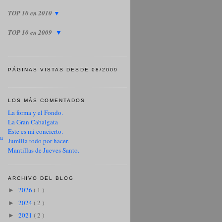
TOP 10 en 2010
▼
TOP 10 en 2009
▼
PÁGINAS VISTAS DESDE 08/2009
LOS MÁS COMENTADOS
La forma y el Fondo.
La Gran Cabalgata
Este es mi concierto.
ua
Jumilla todo por hacer.
Mantillas de Jueves Santo.
ARCHIVO DEL BLOG
2026
( 1 )
►
2024
( 2 )
►
2021
( 2 )
►