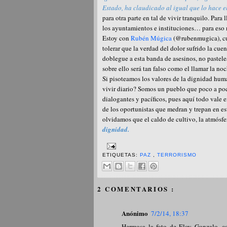
Estado, ha claudicado al igual que lo hace 
para otra parte en tal de vivir tranquilo. Par
los ayuntamientos e instituciones… para eso 
Estoy con
Rubén Múgica
(@rubenmugica), cua
tolerar que la verdad del dolor sufrido la cue
doblegue a esta banda de asesinos, no pastel
sobre ello será tan falso como el llamar la noc
Si pisoteamos los valores de la dignidad huma
vivir diario? Somos un pueblo que poco a po
dialogantes y pacíficos, pues aquí todo vale e
de los oportunistas que medran y trepan en est
olvidamos que el caldo de cultivo, la atmósfe
dignidad.
ETIQUETAS:
PAZ
,
TERRORISMO
2 COMENTARIOS :
Anónimo
7/2/14, 18:37
Hermosa la foto de Eloy Gonzalo, co