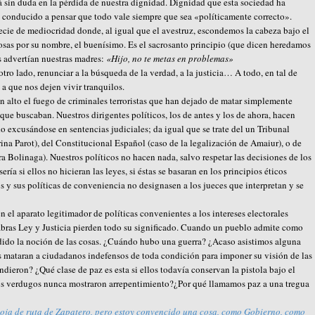
á sin duda en la pérdida de nuestra dignidad. Dignidad que esta sociedad ha
 conducido a pensar que todo vale siempre que sea «políticamente correcto».
ecie de mediocridad donde, al igual que el avestruz, escondemos la cabeza bajo el
 cosas por su nombre, el buenísimo. Es el sacrosanto principio (que dicen heredamos
s advertían nuestras madres:
«Hijo, no te metas en problemas»
tro lado, renunciar a la búsqueda de la verdad, a la justicia… A todo, en tal de
 a que nos dejen vivir tranquilos.
n alto el fuego de criminales terroristas que han dejado de matar simplemente
ue buscaban. Nuestros dirigentes políticos, los de antes y los de ahora, hacen
do excusándose en sentencias judiciales; da igual que se trate del un Tribunal
ina Parot), del Constitucional Español (caso de la legalización de Amaiur), o de
a Bolinaga). Nuestros políticos no hacen nada, salvo respetar las decisiones de los
ería si ellos no hicieran las leyes, si éstas se basaran en los principios éticos
s y sus políticas de conveniencia no designasen a los jueces que interpretan y se
n el aparato legitimador de políticas convenientes a los intereses electorales
labras Ley y Justicia pierden todo su significado. Cuando un pueblo admite como
dido la noción de las cosas. ¿Cuándo hubo una guerra? ¿Acaso asistimos alguna
os mataran a ciudadanos indefensos de toda condición para imponer su visión de las
indieron? ¿Qué clase de paz es esta si ellos todavía conservan la pistola bajo el
los verdugos nunca mostraron arrepentimiento?¿Por qué llamamos paz a una tregua
 hoja de ruta de Zapatero, pero estoy convencido una cosa, como Gobierno, como