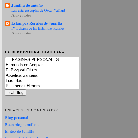
Jumilla de antaño
Las estereoscopías de Oscar Vaillard
Hace 15 años
Estampas Rurales de Jumilla
IV Edición de las Estampas Rurales
Hace 15 años
LA BLOGOSFERA JUMILLANA
ENLACES RECOMENDADOS
Blog personal
Buen blog jumillano
El Eco de Jumilla