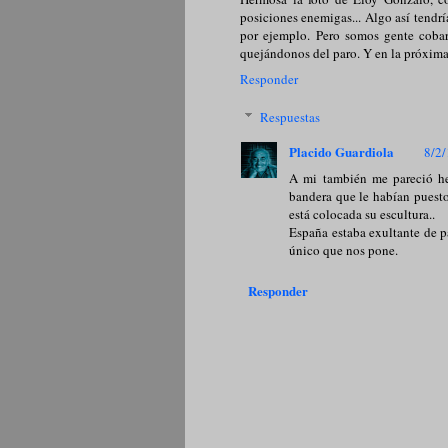
posiciones enemigas... Algo así tendrí
por ejemplo. Pero somos gente cobard
quejándonos del paro. Y en la próxima
Responder
Respuestas
Placido Guardiola
8/2/
A mi también me pareció he
bandera que le habían puesto
está colocada su escultura..
España estaba exultante de pa
único que nos pone.
Responder