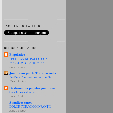
TAMBIÉN EN TWITTER
BLOGS ASOCIADOS
El guisaico
PECHUGA DE POLLO CON
BOLETUS Y ESPINACAS.
Hace 10 años
Jumillanos por la Transparencia
Ilusión y Compromiso por Jumilla
Hace 11 años
Gastronomía popular jumillana
Caballa en escabeche
Hace 12 años
Zagalicos sanos
DOLOR TORACICO INFANTIL
Hace 14 años