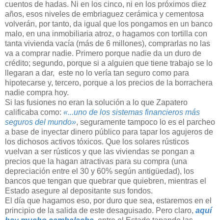
cuentos de hadas. Ni en los cinco, ni en los próximos diez
años, esos niveles de embriaguez cerámica y cementosa
volverán, por tanto, da igual que los pongamos en un banco
malo, en una inmobiliaria atroz, o hagamos con tortilla con
tanta vivienda vacía (más de 6 millones), comprarlas no las
va a comprar nadie. Primero porque nadie da un duro de
crédito; segundo, porque si a alguien que tiene trabajo se lo
llegaran a dar, este no lo vería tan seguro como para
hipotecarse y, tercero, porque a los precios de la borrachera
nadie compra hoy.
Si las fusiones no eran la solución a lo que Zapatero
calificaba como:
«...uno de los sistemas financieros más
seguros del mundo»
, seguramente tampoco lo es el parcheo
a base de inyectar dinero público para tapar los agujeros de
los dichosos activos tóxicos. Que los solares rústicos
vuelvan a ser rústicos y que las viviendas se pongan a
precios que la hagan atractivas para su compra (una
depreciación entre el 30 y 60% según antigüedad), los
bancos que tengan que quebrar que quiebren, mientras el
Estado asegure al depositante sus fondos.
El día que hagamos eso, por duro que sea, estaremos en el
principio de la salida de este desaguisado. Pero claro,
aquí