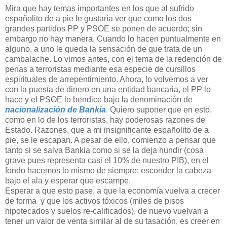
Mira que hay temas importantes en los que al sufrido
españolito de a pie le gustaría ver que como los dos
grandes partidos PP y PSOE se ponen de acuerdo; sin
embargo no hay manera. Cuando lo hacen puntualmente en
alguno, a uno le queda la sensación de que trata de un
cambalache. Lo vimos antes, con el tema de la redención de
penas a terroristas mediante esa especie de cursillos
espirituales de arrepentimiento. Ahora, lo volvemos a ver
con la puesta de dinero en una entidad bancaria, el PP lo
hace y el PSOE lo bendice bajo la denominación de
nacionalización de Bankia
. Quiero suponer que en esto,
como en lo de los terroristas, hay poderosas razones de
Estado. Razones, que a mi insignificante españolito de a
pie, se le escapan. A pesar de ello, comienzo a pensar que
tanto si se salva Bankia como si se la deja hundir (cosa
grave pues representa casi el 10% de nuestro PIB), en el
fondo hacemos lo mismo de siempre; esconder la cabeza
bajo el ala y esperar que escampe.
Esperar a que esto pase, a que la economía vuelva a crecer
de forma y que los activos tóxicos (miles de pisos
hipotecados y suelos re-calificados), de nuevo vuelvan a
tener un valor de venta similar al de su tasación, es creer en