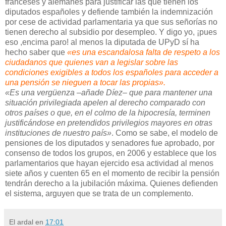
franceses y alemanes para justificar las que tienen los
diputados españoles y defiende también la indemnización
por cese de actividad parlamentaria ya que sus señorías no
tienen derecho al subsidio por desempleo. Y digo yo, ¡pues
eso ,encima paro! al menos la diputada de UPyD sí ha
hecho saber que
«es una escandalosa falta de respeto a los
ciudadanos que quienes van a legislar sobre las
condiciones exigibles a todos los españoles para acceder a
una pensión se nieguen a tocar las propias».
«Es una vergüenza –añade Díez– que para mantener una
situación privilegiada apelen al derecho comparado con
otros países o que, en el colmo de la hipocresía, terminen
justificándose en pretendidos privilegios mayores en otras
instituciones de nuestro país»
. Como se sabe, el modelo de
pensiones de los diputados y senadores fue aprobado, por
consenso de todos los grupos, en 2006 y establece que los
parlamentarios que hayan ejercido esa actividad al menos
siete años y cuenten 65 en el momento de recibir la pensión
tendrán derecho a la jubilación máxima. Quienes defienden
el sistema, arguyen que se trata de un complemento.
El ardal
en
17:01