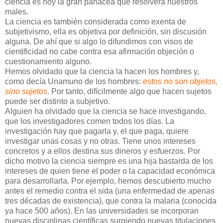
ciencia es hoy la gran panacea que resolverá nuestros
males.
La ciencia es también considerada como exenta de
subjetivismo, ella es objetiva por definición, sin discusión
alguna. De ahí que si algo lo difundimos con visos de
cientificidad no cabe contra esa afirmación objeción o
cuestionamiento alguno.
Hemos olvidado que la ciencia la hacen los hombres y,
como decía Unamuno de los hombres:
estos no son objetos,
sino sujetos
. Por tanto, difícilmente algo que hacen sujetos
puede ser distinto a subjetivo.
Alguien ha olvidado que la ciencia se hace investigando,
que los investigadores comen todos los días. La
investigación hay que pagarla y, el que paga, quiere
investigar unas cosas y no otras. Tiene unos intereses
concretos y a ellos destina sus dineros y esfuerzos. Por
dicho motivo la ciencia siempre es una hija bastarda de los
intereses de quien tiene el poder o la capacidad económica
para desarrollarla. Por ejemplo, hemos descubierto mucho
antes el remedio contra el sida (una enfermedad de apenas
tres décadas de existencia), que contra la malaria (conocida
ya hace 500 años). En las universidades se incorporan
nuevas disciplinas científicas surgiendo nuevas titulaciones