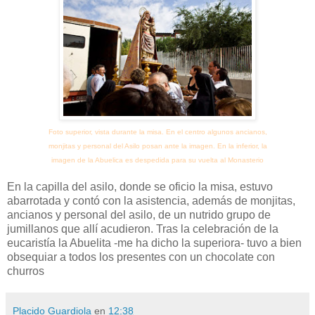
Foto superior, vista durante la misa. En el centro algunos ancianos,
monjitas y personal del Asilo posan ante la imagen. En la inferior, la
imagen de la Abuelica es despedida para su vuelta al Monasterio
En la capilla del asilo, donde se oficio la misa, estuvo
abarrotada y contó con la asistencia, además de monjitas,
ancianos y personal del asilo, de un nutrido grupo de
jumillanos que allí acudieron. Tras la celebración de la
eucaristía la Abuelita -me ha dicho la superiora- tuvo a bien
obsequiar a todos los presentes con un chocolate con
churros
Placido Guardiola
en
12:38