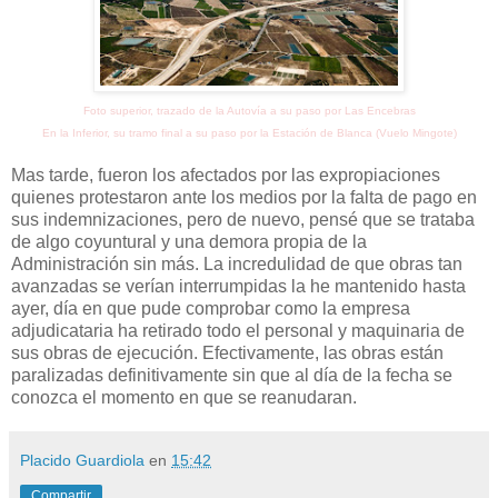
Foto superior, trazado de la Autovía a su paso por Las Encebras
En la Inferior, su tramo final a su paso por la Estación de Blanca (Vuelo Mingote)
Mas tarde, fueron los afectados por las expropiaciones
quienes protestaron ante los medios por la falta de pago en
sus indemnizaciones, pero de nuevo, pensé que se trataba
de algo coyuntural y una demora propia de la
Administración sin más. La incredulidad de que obras tan
avanzadas se verían interrumpidas la he mantenido hasta
ayer, día en que pude comprobar como la empresa
adjudicataria ha retirado todo el personal y maquinaria de
sus obras de ejecución. Efectivamente, las obras están
paralizadas definitivamente sin que al día de la fecha se
conozca el momento en que se reanudaran.
Placido Guardiola
en
15:42
Compartir