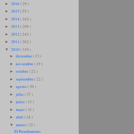
2016
( 29 )
►
2015
( 55 )
►
2014
( 162 )
►
2013
( 209 )
►
2012
( 242 )
►
2011
( 262 )
►
2010
( 310 )
▼
diciembre
( 13 )
►
noviembre
( 19 )
►
octubre
( 22 )
►
septiembre
( 22 )
►
agosto
( 30 )
►
julio
( 37 )
►
junio
( 33 )
►
mayo
( 32 )
►
abril
( 24 )
►
marzo
( 32 )
▼
El Prendimiento