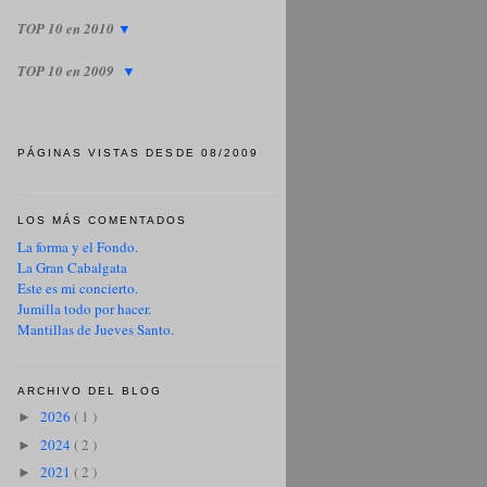
TOP 10 en 2010
▼
TOP 10 en 2009
▼
PÁGINAS VISTAS DESDE 08/2009
LOS MÁS COMENTADOS
La forma y el Fondo.
La Gran Cabalgata
Este es mi concierto.
Jumilla todo por hacer.
Mantillas de Jueves Santo.
ARCHIVO DEL BLOG
2026
( 1 )
►
2024
( 2 )
►
2021
( 2 )
►