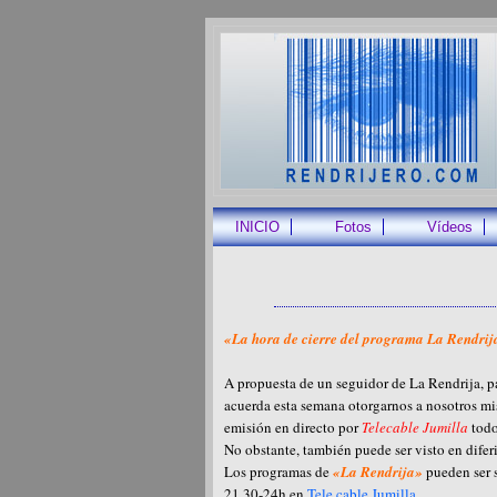
INICIO
Fotos
Vídeos
«La hora de cierre del programa La Rendrij
A propuesta de un seguidor de La Rendrija, pa
acuerda esta semana otorgarnos a nosotros mi
emisión en directo por
Telecable Jumilla
todo
No obstante, también puede ser visto en diferi
Los programas de
«La Rendrija»
pueden ser s
21,30-24h en
Tele cable Jumilla
.