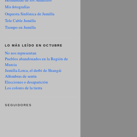
Hermandad de los Amarillos
Mis fotografías
Orquesta Sinfónica de Jumilla
Tele Cable Jumilla
Tiempo en Jumilla
LO MÁS LEÍDO EN OCTUBRE
No nos representan
Pueblos abandonados en la Región de
Murcia
Jumilla-Lorca, el derbi de Shangái
Alfombras de serrín
Elecciones o desaparición
Los colores de la tierra
SEGUIDORES