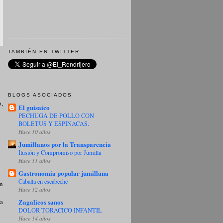
TAMBIÉN EN TWITTER
BLOGS ASOCIADOS
o,
El guisaico
PECHUGA DE POLLO CON
BOLETUS Y ESPINACAS.
Hace 10 años
Jumillanos por la Transparencia
Ilusión y Compromiso por Jumilla
Hace 11 años
Gastronomía popular jumillana
Caballa en escabeche
ón
Hace 12 años
ta
Zagalicos sanos
DOLOR TORACICO INFANTIL
Hace 14 años