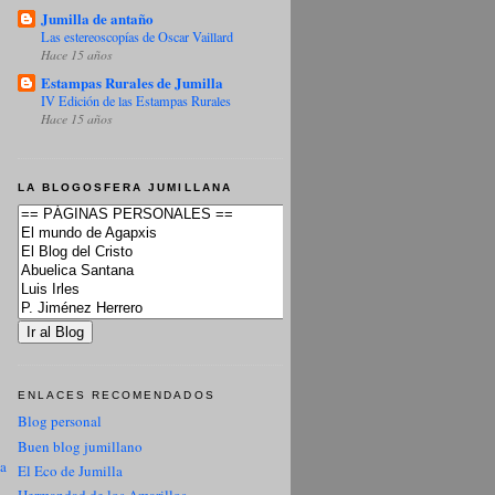
Jumilla de antaño
Las estereoscopías de Oscar Vaillard
Hace 15 años
Estampas Rurales de Jumilla
IV Edición de las Estampas Rurales
Hace 15 años
LA BLOGOSFERA JUMILLANA
ENLACES RECOMENDADOS
Blog personal
Buen blog jumillano
ua
El Eco de Jumilla