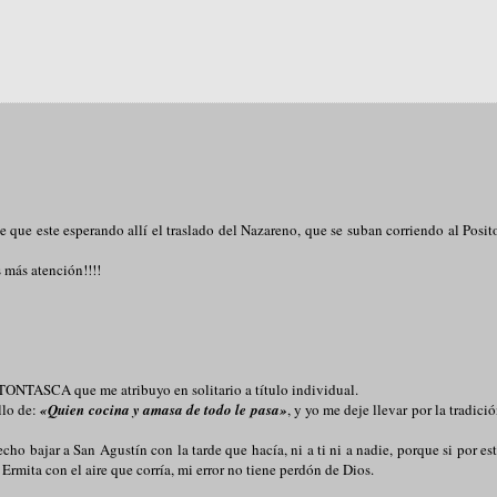
te que este esperando allí el traslado del Nazareno, que se suban corriendo al Posit
s más atención!!!!
 TONTASCA que me atribuyo en solitario a título individual.
llo de:
«Quien cocina y amasa de todo le pasa»
, y yo me deje llevar por la tradici
o bajar a San Agustín con la tarde que hacía, ni a ti ni a nadie, porque si por es
Ermita con el aire que corría, mi error no tiene perdón de Dios.