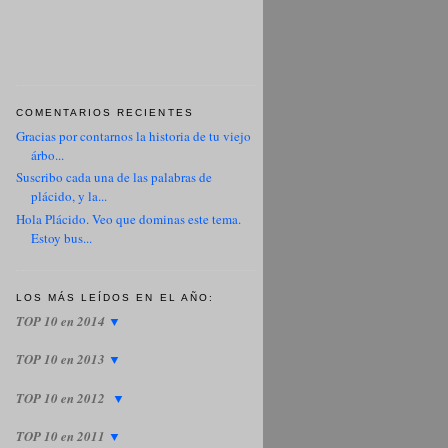
COMENTARIOS RECIENTES
Gracias por contarnos la historia de tu viejo
árbo...
Suscribo cada una de las palabras de
plácido, y la...
Hola Plácido. Veo que dominas este tema.
Estoy bus...
LOS MÁS LEÍDOS EN EL AÑO:
TOP 10 en 2014
▼
TOP 10 en 2013
▼
TOP 10 en 2012
▼
TOP 10 en 2011
▼