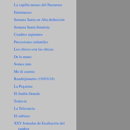
La capilla museo del Nazareno
Entremeses
Semana Santa en Alta definición
Semana Santa futurista
Cuadros supremos
Procesiones infantiles
Los chicos con las chicas
De la mano
Somos más
Me di cuenta
Rendrijómetro (19/03/10)
La Pegatina
El Jardín Grande
Todavía
La Telecracia
El sablazo
XXV Jornadas de Exaltación del
tambor