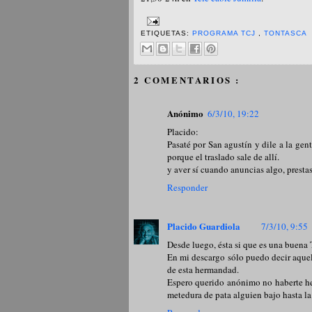
ETIQUETAS:
PROGRAMA TCJ
,
TONTASCA
2 COMENTARIOS :
Anónimo
6/3/10, 19:22
Placido:
Pasaté por San agustín y dile a la gen
porque el traslado sale de allí.
y aver sí cuando anuncias algo, presta
Responder
Placido Guardiola
7/3/10, 9:55
Desde luego, ésta si que es una buena
En mi descargo sólo puedo decir aque
de esta hermandad.
Espero querido anónimo no haberte hech
metedura de pata alguien bajo hasta la 