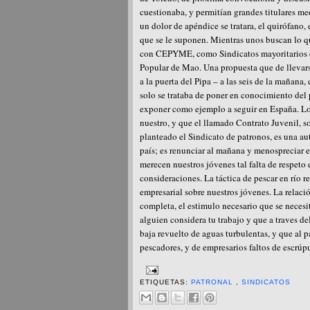
cuestionaba, y permitían grandes titulares med
un dolor de apéndice se tratara, el quirófano,
que se le suponen. Mientras unos buscan lo q
con CEPYME, como Sindicatos mayoritarios de 
Popular de Mao. Una propuesta que de llevarse
a la puerta del Pipa – a las seis de la mañan
solo se trataba de poner en conocimiento del p
exponer como ejemplo a seguir en España. Lo
nuestro, y que el llamado Contrato Juvenil, s
planteado el Sindicato de patronos, es una a
país; es renunciar al mañana y menospreciar e
merecen nuestros jóvenes tal falta de respeto 
consideraciones. La táctica de pescar en río 
empresarial sobre nuestros jóvenes. La relaci
completa, el estimulo necesario que se necesit
alguien considera tu trabajo y que a traves del
baja revuelto de aguas turbulentas, y que al pa
pescadores, y de empresarios faltos de escrúp
ETIQUETAS:
PATRONAL
,
SINDICATOS