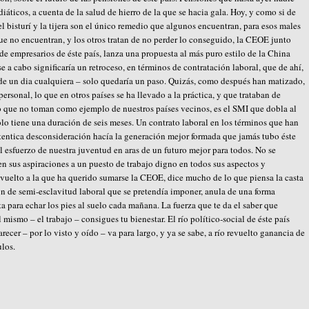
iáticos, a cuenta de la salud de hierro de la que se hacia gala. Hoy, y como si de
 el bisturí y la tijera son el único remedio que algunos encuentran, para esos males
ue no encuentran, y los otros tratan de no perder lo conseguido, la CEOE junto
empresarios de éste país, lanza una propuesta al más puro estilo de la China
 a cabo significaría un retroceso, en términos de contratación laboral, que de ahí,
a, de un dia cualquiera – solo quedaría un paso. Quizás, como después han matizado,
ersonal, lo que en otros países se ha llevado a la práctica, y que trataban de
 que no toman como ejemplo de nuestros países vecinos, es el SMI que dobla al
olo tiene una duración de seis meses. Un contrato laboral en los términos que han
utentica desconsideración hacía la generación mejor formada que jamás tubo éste
l esfuerzo de nuestra juventud en aras de un futuro mejor para todos. No se
en sus aspiraciones a un puesto de trabajo digno en todos sus aspectos y
revuelto a la que ha querido sumarse la CEOE, dice mucho de lo que piensa la casta
ón de semi-esclavitud laboral que se pretendía imponer, anula de una forma
a para echar los pies al suelo cada mañana. La fuerza que te da el saber que
 mismo – el trabajo – consigues tu bienestar. El río político-social de éste país
recer – por lo visto y oído – va para largo, y ya se sabe, a río revuelto ganancia de
ulos.