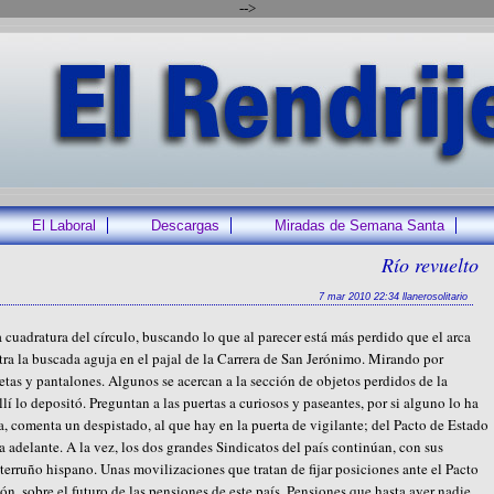
-->
El Laboral
Descargas
Miradas de Semana Santa
Río revuelto
7 mar 2010 22:34 llanerosolitario
 cuadratura del círculo, buscando lo que al parecer está más perdido que el arca
ntra la buscada aguja en el pajal de la Carrera de San Jerónimo. Mirando por
etas y pantalones. Algunos se acercan a la sección de objetos perdidos de la
llí lo depositó. Preguntan a las puertas a curiosos y paseantes, por si alguno lo ha
ta, comenta un despistado, al que hay en la puerta de vigilante; del Pacto de Estado
 adelante. A la vez, los dos grandes Sindicatos del país continúan, con sus
terruño hispano. Unas movilizaciones que tratan de fijar posiciones ante el Pacto
n, sobre el futuro de las pensiones de este país. Pensiones que hasta ayer nadie