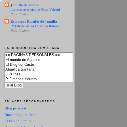
Jumilla de antaño
Las estereoscopías de Oscar Vaillard
Hace 15 años
Estampas Rurales de Jumilla
IV Edición de las Estampas Rurales
Hace 15 años
LA BLOGOSFERA JUMILLANA
ENLACES RECOMENDADOS
Blog personal
Buen blog jumillano
El Eco de Jumilla