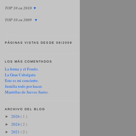
TOP 10 en 2010
▼
TOP 10 en 2009
▼
PÁGINAS VISTAS DESDE 08/2009
LOS MÁS COMENTADOS
La forma y el Fondo.
La Gran Cabalgata
Este es mi concierto.
Jumilla todo por hacer.
Mantillas de Jueves Santo.
ARCHIVO DEL BLOG
2026
( 1 )
►
2024
( 2 )
►
2021
( 2 )
►