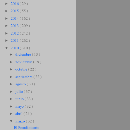
2016
( 29 )
►
2015
( 55 )
►
2014
( 162 )
►
2013
( 209 )
►
2012
( 242 )
►
2011
( 262 )
►
2010
( 310 )
▼
diciembre
( 13 )
►
noviembre
( 19 )
►
octubre
( 22 )
►
septiembre
( 22 )
►
agosto
( 30 )
►
julio
( 37 )
►
junio
( 33 )
►
mayo
( 32 )
►
abril
( 24 )
►
marzo
( 32 )
▼
El Prendimiento