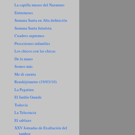
La capilla museo del Nazareno
Entremeses
Semana Santa en Alta definición
Semana Santa futurista
Cuadros supremos
Procesiones infantiles
Los chicos con las chicas
De la mano
Somos más
Me di cuenta
Rendrijómetro (19/03/10)
La Pegatina
El Jardín Grande
Todavía
La Telecracia
El sablazo
XXV Jornadas de Exaltación del
tambor