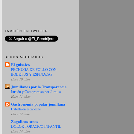
TAMBIÉN EN TWITTER
BLOGS ASOCIADOS
El guisaico
PECHUGA DE POLLO CON
BOLETUS Y ESPINACAS.
Hace 10 años
Jumillanos por la Transparencia
Ilusión y Compromiso por Jumilla
Hace 11 años
Gastronomía popular jumillana
Caballa en escabeche
Hace 12 años
Zagalicos sanos
DOLOR TORACICO INFANTIL
Hace 14 años