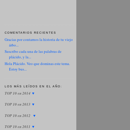
COMENTARIOS RECIENTES
Gracias por contarnos la historia de tu viejo
árbo...
Suscribo cada una de las palabras de
plácido, y la...
Hola Plácido. Veo que dominas este tema.
Estoy bus...
LOS MÁS LEÍDOS EN EL AÑO:
TOP 10 en 2014
▼
TOP 10 en 2013
▼
TOP 10 en 2012
▼
TOP 10 en 2011
▼