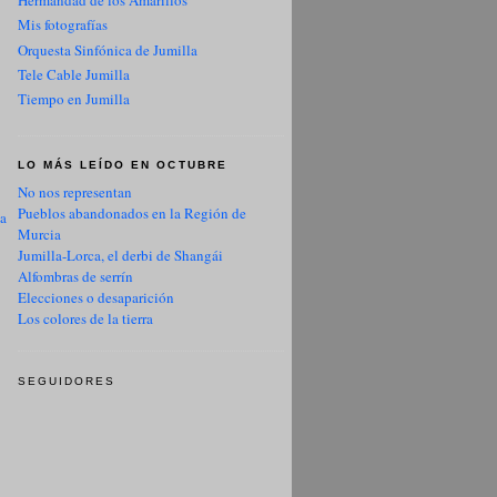
Hermandad de los Amarillos
Mis fotografías
Orquesta Sinfónica de Jumilla
Tele Cable Jumilla
Tiempo en Jumilla
LO MÁS LEÍDO EN OCTUBRE
No nos representan
Pueblos abandonados en la Región de
ua
Murcia
Jumilla-Lorca, el derbi de Shangái
Alfombras de serrín
Elecciones o desaparición
Los colores de la tierra
SEGUIDORES