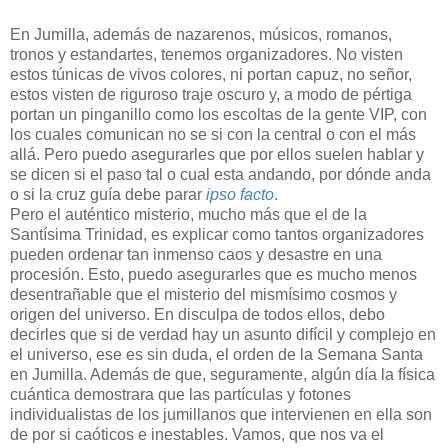
En Jumilla, además de nazarenos, músicos, romanos,
tronos y estandartes, tenemos organizadores. No visten
estos túnicas de vivos colores, ni portan capuz, no señor,
estos visten de riguroso traje oscuro y, a modo de pértiga
portan un pinganillo como los escoltas de la gente VIP, con
los cuales comunican no se si con la central o con el más
allá. Pero puedo asegurarles que por ellos suelen hablar y
se dicen si el paso tal o cual esta andando, por dónde anda
o si la cruz guía debe parar
ipso facto
.
Pero el auténtico misterio, mucho más que el de la
Santísima Trinidad, es explicar como tantos organizadores
pueden ordenar tan inmenso caos y desastre en una
procesión. Esto, puedo asegurarles que es mucho menos
desentrañable que el misterio del mismísimo cosmos y
origen del universo. En disculpa de todos ellos, debo
decirles que si de verdad hay un asunto difícil y complejo en
el universo, ese es sin duda, el orden de la Semana Santa
en Jumilla. Además de que, seguramente, algún día la física
cuántica demostrara que las partículas y fotones
individualistas de los jumillanos que intervienen en ella son
de por si caóticos e inestables. Vamos, que nos va el