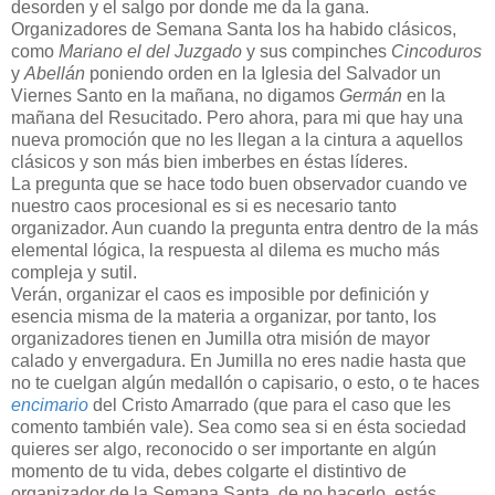
desorden y el salgo por donde me da la gana.
Organizadores de Semana Santa los ha habido clásicos,
como
Mariano el del Juzgado
y sus compinches
Cincoduros
y
Abellán
poniendo orden en la Iglesia del Salvador un
Viernes Santo en la mañana, no digamos
Germán
en la
mañana del Resucitado. Pero ahora, para mi que hay una
nueva promoción que no les llegan a la cintura a aquellos
clásicos y son más bien imberbes en éstas líderes.
La pregunta que se hace todo buen observador cuando ve
nuestro caos procesional es si es necesario tanto
organizador. Aun cuando la pregunta entra dentro de la más
elemental lógica, la respuesta al dilema es mucho más
compleja y sutil.
Verán, organizar el caos es imposible por definición y
esencia misma de la materia a organizar, por tanto, los
organizadores tienen en Jumilla otra misión de mayor
calado y envergadura. En Jumilla no eres nadie hasta que
no te cuelgan algún medallón o capisario, o esto, o te haces
encimario
del Cristo Amarrado (que para el caso que les
comento también vale). Sea como sea si en ésta sociedad
quieres ser algo, reconocido o ser importante en algún
momento de tu vida, debes colgarte el distintivo de
organizador de la Semana Santa, de no hacerlo, estás