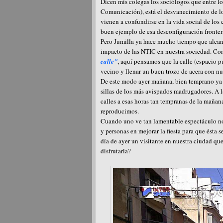
Dicen mis colegas los sociólogos que entre 
Comunicación), está el desvanecimiento de lo
vienen a confundirse en la vida social de los
buen ejemplo de esa desconfiguración fronteri
Pero Jumilla ya hace mucho tiempo que alcanz
impacto de las NTIC en nuestra sociedad. Com
calle"
, aquí pensamos que la calle (espacio p
vecino y llenar un buen trozo de acera con nue
De este modo ayer mañana, bien temprano ya e
sillas de los más avispados madrugadores. A 
calles a esas horas tan tempranas de la mañana
reproducimos.
Cuando uno ve tan lamentable espectáculo no
y personas en mejorar la fiesta para que ésta 
día de ayer un visitante en nuestra ciudad qu
disfrutarla?