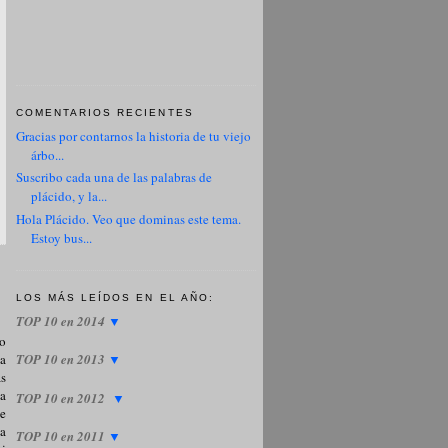
COMENTARIOS RECIENTES
Gracias por contarnos la historia de tu viejo
árbo...
Suscribo cada una de las palabras de
plácido, y la...
Hola Plácido. Veo que dominas este tema.
Estoy bus...
LOS MÁS LEÍDOS EN EL AÑO:
TOP 10 en 2014
▼
lo
la
TOP 10 en 2013
▼
as
la
TOP 10 en 2012
▼
ue
na
TOP 10 en 2011
▼