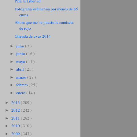
Para la Libertad
Fotografía submarina por menos de 85
euros
Ahora que me he puesto la camiseta
de rojo
Ofrenda de uvas 2014
julio
( 7 )
►
junio
( 16 )
►
mayo
( 11 )
►
abril
( 21 )
►
marzo
( 28 )
►
febrero
( 25 )
►
enero
( 14 )
►
2013
( 209 )
►
2012
( 242 )
►
2011
( 262 )
►
2010
( 310 )
►
2009
( 343 )
►