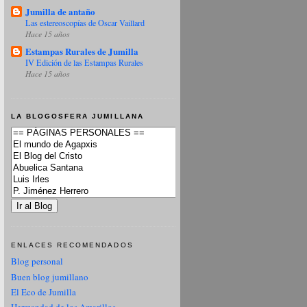
Jumilla de antaño
Las estereoscopías de Oscar Vaillard
Hace 15 años
Estampas Rurales de Jumilla
IV Edición de las Estampas Rurales
Hace 15 años
LA BLOGOSFERA JUMILLANA
ENLACES RECOMENDADOS
Blog personal
Buen blog jumillano
El Eco de Jumilla