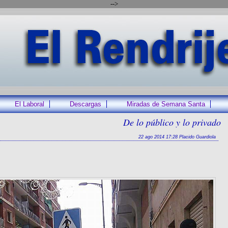
-->
El Laboral
Descargas
Miradas de Semana Santa
De lo público y lo privado
22 ago 2014 17:28 Placido Guardiola