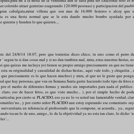
s españa.para mi a la fiesta de la vendimia aun le falta para ser I.nacional solo es 
ner colorido atraer gente(no esagerando 120.000 pesonas) y participacion del pueb
gran cabalgata,mirar villena que son mas de 16.000 festeros o alcoy que e
ista es una fiesta normal que se le esta dando mucho bombo ayudada por e
e quieren y hunden lo que quieren....
este del 24/8/14 18:07, pero que tonterias dices chico, tu eres como el perro d
¨ segun tu si dan cosas mal y si no dan tambien mal, mira, estas nuestras fiestas, s
s( que quizas me incluya yo) tienen su propio arraigo precisamente en que no tien
esta su originalidad y causalidad de dichas fiestas., aqui vale todo, y chiquitin , 
 ( que precisamente es lo que hacen muchos) y mira, al que no le guste que pong
 igual que hay personas, que ven en Semana Santa gente haciendo todo tipo de fotos 
 por el medio de diferentes formas y modos sin importarles para nada el publico
 claro, eso de hacer fotos, es que viste mucho... ), por el simple hecho de pod
particular, por cierto sr. PLACIDO, eso ya no lo ve usted tan lamentable verdad, cla
 tomatiles¨no., y por cierto señor PLACIDO aun estoy esperando ese comentario su
universitaria en referencia al profesorado que la compone, se acuerda... ya., segu
uando tocan lo de uno, amigo., lo de la objetividad ya no esta tan claro, lo dicho ¨
es¨...