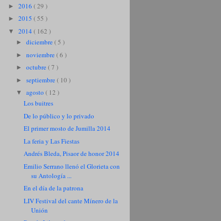
2016
( 29 )
►
2015
( 55 )
►
2014
( 162 )
▼
diciembre
( 5 )
►
noviembre
( 6 )
►
octubre
( 7 )
►
septiembre
( 10 )
►
agosto
( 12 )
▼
Los buitres
De lo público y lo privado
El primer mosto de Jumilla 2014
La feria y Las Fiestas
Andrés Bleda, Pisaor de honor 2014
Emilio Serrano llenó el Glorieta con
su Antología ...
En el día de la patrona
LIV Festival del cante Mínero de la
Unión