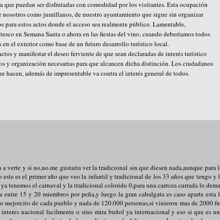
 que puedan ser disfrutadas con comodidad por los visitantes. Esta ocupación
e nosotros como jumillanos, de nuestro ayuntamiento que sigue sin organizar
s para estos actos donde el acceso sea realmente público. Lamentable,
tesco en Semana Santa o ahora en las fiestas del vino, cuando deberíamos todos
 en el exterior como base de un futuro desarrollo turístico local.
ctos y manifestar el deseo ferviente de que sean declaradas de interés turístico
os y organización necesarias para que alcancen dicha distinción. Los ciudadanos
e hacen, además de impresentable va contra el interés general de todos.
n a verte y si no,no.me gustaria ver la tradicional sin que diesen nada,aunque para 
yo este es el primer año que veo la infantil y tradicional de los 33 años que tengo y 
 ya tenemos el carnaval y la tradicional colorido 0,para una carroza currada lo dem
a entre 15 y 20 miembros por peña,y luego la gran cabalgata es caso aparte esta 
 lo mejorcito de cada pueblo y nada de 120.000 personas,si vinieron mas de 2000 f
 interes nacional facilmente o sino mira buñol ya internacional y eso si que es u