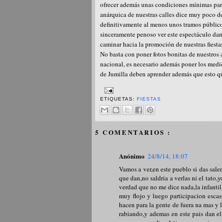
ofrecer además unas condiciones mínimas para
anárquica de nuestras calles dice muy poco d
definitivamente al menos unos tramos público
sinceramente penoso ver este espectáculo dan
caminar hacia la promoción de nuestras fiestas
No basta con poner fotos bonitas de nuestros a
nacional, es necesario además poner los medi
de Jumilla deben aprender además que esto qu
ETIQUETAS:
FIESTAS
5 COMENTARIOS :
Anónimo
24/8/14, 18:07
Vamos a ver,en este pueblo si das sale
que dan,no saldria a verlas ni el tato,
verdad que no me dice nada,la infantil
muy flojo y luego participacion escas
hacen para la gente de fuera na mas y
rabiando,y ademas en este pais dan el