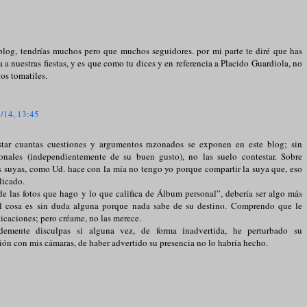
blog, tendrías muchos pero que muchos seguidores. por mi parte te diré que has
a a nuestras fiestas, y es que como tu dices y en referencia a Placido Guardiola, no
los tomatiles.
/14, 13:45
tar cuantas cuestiones y argumentos razonados se exponen en este blog; sin
onales (independientemente de su buen gusto), no las suelo contestar. Sobre
as suyas, como Ud. hace con la mía no tengo yo porque compartir la suya que, eso
licado.
de las fotos que hago y lo que califica de Álbum personal”, debería ser algo más
al cosa es sin duda alguna porque nada sabe de su destino. Comprendo que le
licaciones; pero créame, no las merece.
demente disculpas si alguna vez, de forma inadvertida, he perturbado su
ón con mis cámaras, de haber advertido su presencia no lo habría hecho.