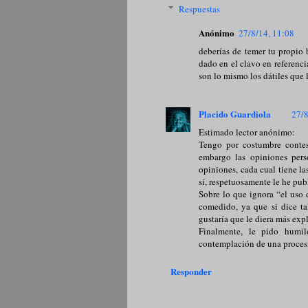
Respuestas
Anónimo
27/8/14, 11:08
deberías de temer tu propio 
dado en el clavo en referenci
son lo mismo los dátiles que 
Placido Guardiola
27/8
Estimado lector anónimo:
Tengo por costumbre contes
embargo las opiniones pers
opiniones, cada cual tiene l
sí, respetuosamente le he pub
Sobre lo que ignora “el uso 
comedido, ya que si dice t
gustaría que le diera más exp
Finalmente, le pido humil
contemplación de una procesi
Responder