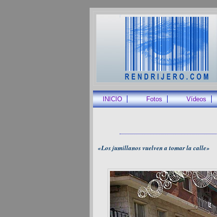
INICIO
Fotos
Vídeos
«Los jumillanos vuelven a tomar la calle»