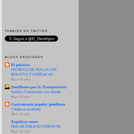
TAMBIÉN EN TWITTER
BLOGS ASOCIADOS
El guisaico
PECHUGA DE POLLO CON
BOLETUS Y ESPINACAS.
Hace 10 años
Jumillanos por la Transparencia
Ilusión y Compromiso por Jumilla
Hace 11 años
Gastronomía popular jumillana
Caballa en escabeche
Hace 12 años
Zagalicos sanos
DOLOR TORACICO INFANTIL
Hace 14 años