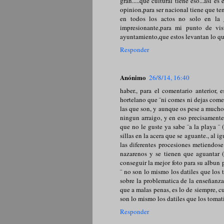
gran.....que cultural tiene eso...asi e
opinion,para ser nacional tiene que te
en todos los actos no solo en la 
impresionante,para mi punto de v
ayuntamiento,que estos levantan lo qu
Responder
Anónimo
26/8/14, 16:40
haber., para el comentario anterior, 
hortelano que ¨ni comes ni dejas comer 
las que son, y aunque os pese a mucho
ningun arraigo, y en eso precisamente 
que no le guste ya sabe ¨a la playa ¨
sillas en la acera que se aguante., al
las diferentes procesiones metiendose
nazarenos y se tienen que aguantar (
conseguir la mejor foto para su albun 
¨ no son lo mismo los datiles que los
sobre la problematica de la enseñanza 
que a malas penas, es lo de siempre, c
son lo mismo los datiles que los tomatil
Responder