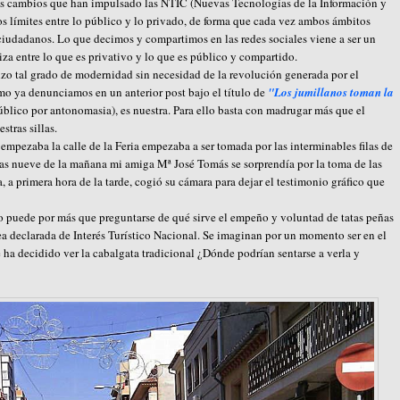
los cambios que han impulsado las NTIC (Nuevas Tecnologías de la Información y
s límites entre lo público y lo privado, de forma que cada vez ambos ámbitos
 ciudadanos. Lo que decimos y compartimos en las redes sociales viene a ser un
za entre lo que es privativo y lo que es público y compartido.
o tal grado de modernidad sin necesidad de la revolución generada por el
o ya denunciamos en un anterior post bajo el título de
"Los jumillanos toman la
úblico por antonomasia), es nuestra. Para ello basta con madrugar más que el
stras sillas.
mpezaba la calle de la Feria empezaba a ser tomada por las interminables filas de
las nueve de la mañana mi amiga Mª José Tomás se sorprendía por la toma de las
, a primera hora de la tarde, cogió su cámara para dejar el testimonio gráfico que
 puede por más que preguntarse de qué sirve el empeño y voluntad de tatas peñas
sea declarada de Interés Turístico Nacional. Se imaginan por un momento ser en el
e ha decidido ver la cabalgata tradicional ¿Dónde podrían sentarse a verla y