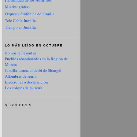
Hermandad de los Amarillos
Mis fotografías
Orquesta Sinfónica de Jumilla
Tele Cable Jumilla
Tiempo en Jumilla
LO MÁS LEÍDO EN OCTUBRE
No nos representan
Pueblos abandonados en la Región de
Murcia
Jumilla-Lorca, el derbi de Shangái
Alfombras de serrín
Elecciones o desaparición
Los colores de la tierra
SEGUIDORES