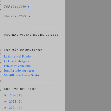
mi
lo
TOP 10 en 2010
▼
s
l
TOP 10 en 2009
▼
PÁGINAS VISTAS DESDE 08/2009
el
on
LOS MÁS COMENTADOS
en
La forma y el Fondo.
al
La Gran Cabalgata
an
Este es mi concierto.
en
Jumilla todo por hacer.
 o
Mantillas de Jueves Santo.
er
ro
yo
ro
ARCHIVO DEL BLOG
no
2026
( 1 )
►
2024
( 2 )
►
2021
( 2 )
►