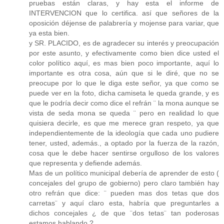
pruebas están claras, y hay esta el informe de
INTERVENCION que lo certifica. así que señores de la
oposición déjense de palabrería y mojense para variar, que
ya esta bien.
y SR. PLACIDO, es de agradecer su interés y preocupación
por este asunto, y efectivamente como bien dice usted el
color político aquí, es mas bien poco importante, aquí lo
importante es otra cosa, aún que si le diré, que no se
preocupe por lo que le diga este señor, ya que como se
puede ver en la foto, dicha camiseta le queda grande, y es
que le podría decir como dice el refrán ¨ la mona aunque se
vista de seda mona se queda ¨ pero en realidad lo que
quisiera decirle, es que me merece gran respeto, ya que
independientemente de la ideología que cada uno pudiere
tener, usted, además., a optado por la fuerza de la razón,
cosa que le debe hacer sentirse orgulloso de los valores
que representa y defiende además.
Mas de un político municipal debería de aprender de esto (
concejales del grupo de gobierno) pero claro también hay
otro refrán que dice: ¨ pueden mas dos tetas que dos
carretas¨ y aquí claro esta, habría que preguntarles a
dichos concejales ¿ de que ¨dos tetas¨ tan poderosas
estamos hablando ?