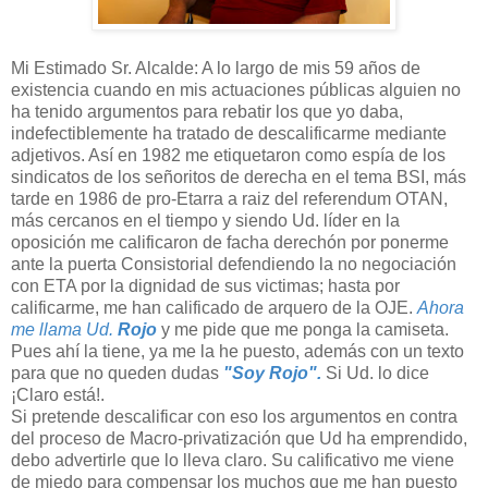
Mi Estimado Sr. Alcalde: A lo largo de mis 59 años de
existencia cuando en mis actuaciones públicas alguien no
ha tenido argumentos para rebatir los que yo daba,
indefectiblemente ha tratado de descalificarme mediante
adjetivos. Así en 1982 me etiquetaron como espía de los
sindicatos de los señoritos de derecha en el tema BSI, más
tarde en 1986 de pro-Etarra a raiz del referendum OTAN,
más cercanos en el tiempo y siendo Ud. líder en la
oposición me calificaron de facha derechón por ponerme
ante la puerta Consistorial defendiendo la no negociación
con ETA por la dignidad de sus victimas; hasta por
calificarme, me han calificado de arquero de la OJE.
Ahora
me llama Ud.
Rojo
y me pide que me ponga la camiseta.
Pues ahí la tiene, ya me la he puesto, además con un texto
para que no queden dudas
"Soy Rojo".
Si Ud. lo dice
¡Claro está!.
Si pretende descalificar con eso los argumentos en contra
del proceso de Macro-privatización que Ud ha emprendido,
debo advertirle que lo lleva claro. Su calificativo me viene
de miedo para compensar los muchos que me han puesto