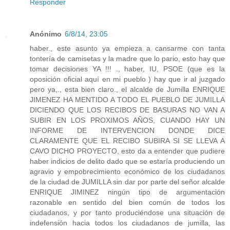
Responder
Anónimo
6/8/14, 23:05
haber., este asunto ya empieza a cansarme con tanta
tontería de camisetas y la madre que lo pario, esto hay que
tomar decisiones YA !!! ., haber, IU, PSOE (que es la
oposición oficial aquí en mi pueblo ) hay que ir al juzgado
pero ya,., esta bien claro., el alcalde de Jumilla ENRIQUE
JIMENEZ HA MENTIDO A TODO EL PUEBLO DE JUMILLA
DICIENDO QUE LOS RECIBOS DE BASURAS NO VAN A
SUBIR EN LOS PROXIMOS AÑOS, CUANDO HAY UN
INFORME DE INTERVENCION DONDE DICE
CLARAMENTE QUE EL RECIBO SUBIRA SI SE LLEVA A
CAVO DICHO PROYECTO, esto da a entender que pudiere
haber indicios de delito dado que se estaría produciendo un
agravio y empobrecimiento económico de los ciudadanos
de la ciudad de JUMILLA sin dar por parte del señor alcalde
ENRIQUE JIMINEZ ningún tipo de argumentación
razonable en sentido del bien común de todos los
ciudadanos, y por tanto produciéndose una situación de
indefensión hacia todos los ciudadanos de jumilla, las